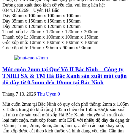
Dương sản xuất theo kích cỡ yêu cầu, vui lòng liên hệ:
0344.17.6269 – Uyên Hà Bắc
Dày 30mm x 100mm x 100mm x 100mm
Dày 35mm x 150mm x 150mm x 150mm
Dày 20mm x 120mm x 120mm x 120mm
Thanh xốp L: 20mm x 120mm x 120mm x 200mm
Thanh xốp L: 30mm x 100mm x 100mm x 150mm
Góc xốp nhỏ: 10mm x 100mm x 100mm x 100mm
Góc xốp nhỏ: 15mm x 90mm x 90mm x 90mm
Mút cuộn 2mm tại Quế Võ II Bắc Ninh – Công ty
TNHH SX & TM Hà Bắc Xanh sản xuất mút cuộn
độ dày từ 0.5mm đến 10mm tại Bắc Ninh
Tháng 7 13, 2026
Thu Uyen
0
Mút cuộn 2mm tại Bắc Ninh có quy cách phổ thông: 2mm x 1.05m
x 150m, trong đó khổ rộng 1.05m chiều dài 150m. Được sản xuất
tại nhà máy sản xuất mút xốp Hà Bắc Xanh, chuyên sản xuất các
loại mút cuộn, mút xốp foam, mút EPE với nhiều độ dày đa dạng từ
0.5mm, 1mm, 2mm, 3mm, 4mm, 5mm,… đến các loại khay xốp,
tấm xốp được cắt theo kích thước và hình dạng yêu cầu. Cần tìm