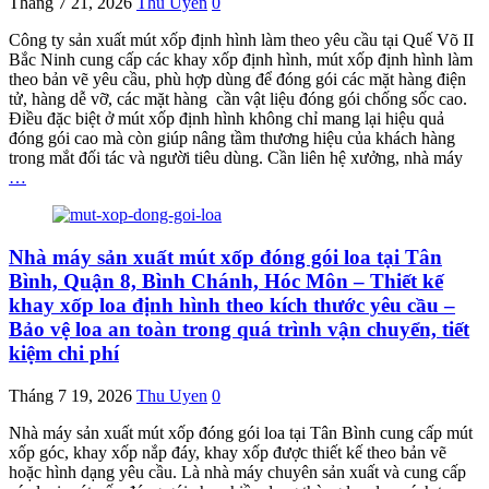
Tháng 7 21, 2026
Thu Uyen
0
Công ty sản xuất mút xốp định hình làm theo yêu cầu tại Quế Võ II
Bắc Ninh cung cấp các khay xốp định hình, mút xốp định hình làm
theo bản vẽ yêu cầu, phù hợp dùng để đóng gói các mặt hàng điện
tử, hàng dễ vỡ, các mặt hàng cần vật liệu đóng gói chống sốc cao.
Điều đặc biệt ở mút xốp định hình không chỉ mang lại hiệu quả
đóng gói cao mà còn giúp nâng tầm thương hiệu của khách hàng
trong mắt đối tác và người tiêu dùng. Cần liên hệ xưởng, nhà máy
…
Nhà máy sản xuất mút xốp đóng gói loa tại Tân
Bình, Quận 8, Bình Chánh, Hóc Môn – Thiết kế
khay xốp loa định hình theo kích thước yêu cầu –
Bảo vệ loa an toàn trong quá trình vận chuyển, tiết
kiệm chi phí
Tháng 7 19, 2026
Thu Uyen
0
Nhà máy sản xuất mút xốp đóng gói loa tại Tân Bình cung cấp mút
xốp góc, khay xốp nắp đáy, khay xốp được thiết kế theo bản vẽ
hoặc hình dạng yêu cầu. Là nhà máy chuyên sản xuất và cung cấp