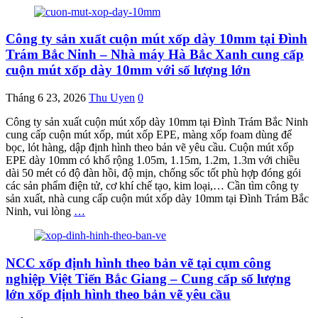
Công ty sản xuất cuộn mút xốp dày 10mm tại Đình
Trám Bắc Ninh – Nhà máy Hà Bắc Xanh cung cấp
cuộn mút xốp dày 10mm với số lượng lớn
Tháng 6 23, 2026
Thu Uyen
0
Công ty sản xuất cuộn mút xốp dày 10mm tại Đình Trám Bắc Ninh
cung cấp cuộn mút xốp, mút xốp EPE, màng xốp foam dùng để
bọc, lót hàng, dập định hình theo bản vẽ yêu cầu. Cuộn mút xốp
EPE dày 10mm có khổ rộng 1.05m, 1.15m, 1.2m, 1.3m với chiều
dài 50 mét có độ đàn hồi, độ mịn, chống sốc tốt phù hợp đóng gói
các sản phẩm điện tử, cơ khí chế tạo, kim loại,… Cần tìm công ty
sản xuất, nhà cung cấp cuộn mút xốp dày 10mm tại Đình Trám Bắc
Ninh, vui lòng
…
NCC xốp định hình theo bản vẽ tại cụm công
nghiệp Việt Tiến Bắc Giang – Cung cấp số lượng
lớn xốp định hình theo bản vẽ yêu cầu