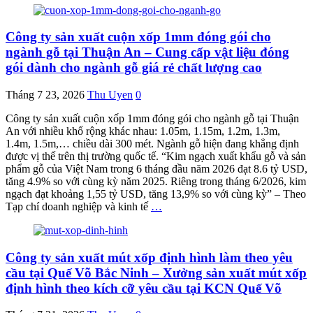
Công ty sản xuất cuộn xốp 1mm đóng gói cho
ngành gỗ tại Thuận An – Cung cấp vật liệu đóng
gói dành cho ngành gỗ giá rẻ chất lượng cao
Tháng 7 23, 2026
Thu Uyen
0
Công ty sản xuất cuộn xốp 1mm đóng gói cho ngành gỗ tại Thuận
An với nhiều khổ rộng khác nhau: 1.05m, 1.15m, 1.2m, 1.3m,
1.4m, 1.5m,… chiều dài 300 mét. Ngành gỗ hiện đang khẳng định
được vị thế trên thị trường quốc tế. “Kim ngạch xuất khẩu gỗ và sản
phẩm gỗ của Việt Nam trong 6 tháng đầu năm 2026 đạt 8.6 tỷ USD,
tăng 4.9% so với cùng kỳ năm 2025. Riêng trong tháng 6/2026, kim
ngạch đạt khoảng 1,55 tỷ USD, tăng 13,9% so với cùng kỳ” – Theo
Tạp chí doanh nghiệp và kinh tế
…
Công ty sản xuất mút xốp định hình làm theo yêu
cầu tại Quế Võ Bắc Ninh – Xưởng sản xuất mút xốp
định hình theo kích cỡ yêu cầu tại KCN Quế Võ