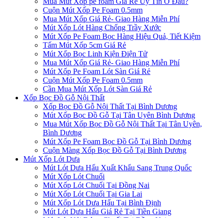
Mua Mút Xốp pe foam Giá Rẻ Uy Tín Ở Đâu?
Cuộn Mút Xốp Pe Foam 0.5mm
Mua Mút Xốp Giá Rẻ- Giao Hàng Miễn Phí
Mút Xốp Lót Hàng Chống Trầy Xước
Mút Xốp Pe Foam Bọc Hàng Hiệu Quả, Tiết Kiệm
Tấm Mút Xốp 5cm Giá Rẻ
Mút Xốp Bọc Linh Kiện Điện Tử
Mua Mút Xốp Giá Rẻ- Giao Hàng Miễn Phí
Mút Xốp Pe Foam Lót Sàn Giá Rẻ
Cuộn Mút Xốp Pe Foam 0.5mm
Cần Mua Mút Xốp Lót Sàn Giá Rẻ
Xốp Bọc Đồ Gỗ Nội Thất
Xốp Bọc Đồ Gỗ Nội Thất Tại Bình Dương
Mút Xốp Bọc Đồ Gỗ Tại Tân Uyên Bình Dương
Mua Mút Xốp Bọc Đồ Gỗ Nội Thất Tại Tân Uyên,
Bình Dương
Mút Xốp Pe Foam Bọc Đồ Gỗ Tại Bình Dương
Cuộn Màng Xốp Bọc Đồ Gỗ Tại Bình Dương
Mút Xốp Lót Dưa
Mút Lót Dưa Hấu Xuất Khẩu Sang Trung Quốc
Mút Xốp Lót Chuối
Mút Xốp Lót Chuối Tại Đồng Nai
Mút Xốp Lót Chuối Tại Gia Lai
Mút Xốp Lót Dưa Hấu Tại Bình Định
Mút Lót Dưa Hấu Giá Rẻ Tại Tiền Giang