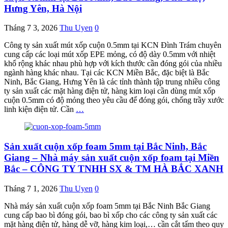
Hưng Yên, Hà Nội
Tháng 7 3, 2026
Thu Uyen
0
Công ty sản xuất mút xốp cuộn 0.5mm tại KCN Đình Trám chuyên
cung cấp các loại mút xốp EPE mỏng, có độ dày 0.5mm với nhiệt
khổ rộng khác nhau phù hợp với kích thước cần đóng gói của nhiều
ngành hàng khác nhau. Tại các KCN Miền Bắc, đặc biệt là Bắc
Ninh, Bắc Giang, Hưng Yên là các tỉnh thành tập trung nhiều công
ty sản xuất các mặt hàng điện tử, hàng kim loại cần dùng mút xốp
cuộn 0.5mm có độ mỏng theo yêu cầu để đóng gói, chống trầy xước
linh kiện điện tử. Cần
…
Sản xuất cuộn xốp foam 5mm tại Bắc Ninh, Bắc
Giang – Nhà máy sản xuất cuộn xốp foam tại Miền
Bắc – CÔNG TY TNHH SX & TM HÀ BẮC XANH
Tháng 7 1, 2026
Thu Uyen
0
Nhà máy sản xuất cuộn xốp foam 5mm tại Bắc Ninh Bắc Giang
cung cấp bao bì đóng gói, bao bì xốp cho các công ty sản xuất các
mặt hàng điện tử, hàng dễ vỡ, hàng kim loại,… cần cắt tấm theo quy