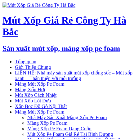
Mút Xốp Giá Rẻ Công Ty Hà
Bắc
Sản xuất mút xốp, màng xốp pe foam
Tổng quan
Giới Thiệu Chung
LIÊN HỆ: Nhà máy sản xuất mút xốp chống sốc – Mút xốp
xanh – Thân thiện với môi trường
Màng Mút Xốp Pe Foam
Màng Xốp Hơi
Mút Xốp Cách Nhiệt
Mút Xốp Lót Dưa
Xốp Bọc Đồ Gỗ Nội Thất
Màng Mút Xốp Pe Foam
Nhà Máy Sản Xuất Màng Xốp Pe Foam
Màng Xốp Pe Foam
Màng Xốp Pe Foam Dạng Cuộn
Mút Xốp Pe Foam Giá Rẻ Tại Bình Dương