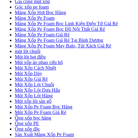
Gia công mút xốp
Góc xốp pe foam
Màng Xốp Hơi Bọc Hàng
Màng Xốp Pe Foam
Màng Xốp Pe Foam Bọc Linh Kiện Điện Tử Giá Rẻ
Màng Xốp Pe Foam Bọc Đồ Nội Thất Giá Rẻ
Màng Xốp Pe Foam Giá Rẻ
Màng Xốp Pe Foam Giá Rẻ Tại Bình Dương
Màng Xốp Pe Foam May Balo, Túi Xách Giá Rẻ
mút lót chuối
Mút lót hạt điều
Mút xốp áo phao cứu hộ
Mút Xốp Cách Nhiệt
Mút Xốp Dày
Mút Xốp Giá Rẻ
Mút Xốp Lót Chuối
Mút Xốp Lót Dưa Hấu
Mút Xốp Lót Hàng
Mút xốp lót sàn gỗ
Mút Xốp Pe Foam Bọc Hàng
Mút Xốp Pe Foam Giá Rẻ
Ống xốp bọc hàng
Ống xốp PE
Ống xốp đặc
Sản Xuất Màng Xốp Pe Foam