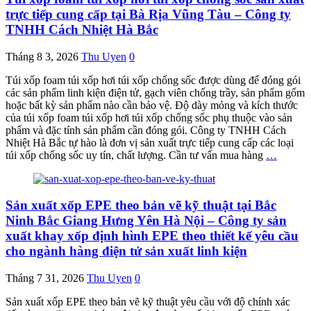
trực tiếp cung cấp tại Bà Rịa Vũng Tàu – Công ty
TNHH Cách Nhiệt Hà Bắc
Tháng 8 3, 2026
Thu Uyen
0
Túi xốp foam túi xốp hơi túi xốp chống sốc được dùng để đóng gói
các sản phẩm linh kiện điện tử, gạch viên chống trầy, sản phẩm gốm
hoặc bất kỳ sản phẩm nào cần bảo vệ. Độ dày mỏng và kích thước
của túi xốp foam túi xốp hơi túi xốp chống sốc phụ thuộc vào sản
phẩm và đặc tính sản phẩm cần đóng gói. Công ty TNHH Cách
Nhiệt Hà Bắc tự hào là đơn vị sản xuất trực tiếp cung cấp các loại
túi xốp chống sốc uy tín, chất lượng. Cần tư vấn mua hàng
…
Sản xuất xốp EPE theo bản vẽ kỹ thuật tại Bắc
Ninh Bắc Giang Hưng Yên Hà Nội – Công ty sản
xuất khay xốp định hình EPE theo thiết kế yêu cầu
cho ngành hàng điện tử sản xuất linh kiện
Tháng 7 31, 2026
Thu Uyen
0
Sản xuất xốp EPE theo bản vẽ kỹ thuật yêu cầu với độ chính xác