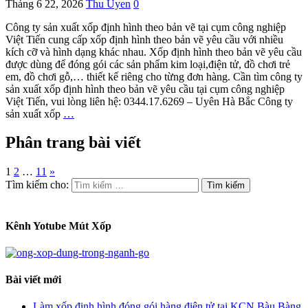
Tháng 6 22, 2026
Thu Uyen
0
Công ty sản xuất xốp định hình theo bản vẽ tại cụm công nghiệp
Việt Tiến cung cấp xốp định hình theo bản vẽ yêu cầu với nhiều
kích cỡ và hình dạng khác nhau. Xốp định hình theo bản vẽ yêu cầu
được dùng để đóng gói các sản phẩm kim loại,điện tử, đồ chơi trẻ
em, đồ chơi gỗ,… thiết kế riêng cho từng đơn hàng. Cần tìm công ty
sản xuất xốp định hình theo bản vẽ yêu cầu tại cụm công nghiệp
Việt Tiến, vui lòng liên hệ: 0344.17.6269 – Uyên Hà Bắc Công ty
sản xuất xốp
…
Phân trang bài viết
1
2
…
11
»
Tìm kiếm cho:
Kênh Yotube Mút Xốp
Bài viết mới
Làm xốp định hình đóng gói hàng điện tử tại KCN Bàu Bàng