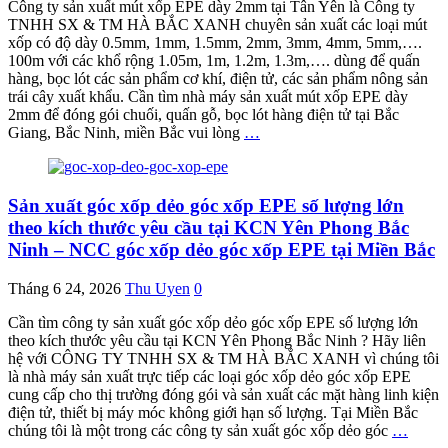
Công ty sản xuất mút xốp EPE dày 2mm tại Tân Yên là Công ty
TNHH SX & TM HÀ BẮC XANH chuyên sản xuất các loại mút
xốp có độ dày 0.5mm, 1mm, 1.5mm, 2mm, 3mm, 4mm, 5mm,….
100m với các khổ rộng 1.05m, 1m, 1.2m, 1.3m,…. dùng để quấn
hàng, bọc lót các sản phẩm cơ khí, điện tử, các sản phẩm nông sản
trái cây xuất khẩu. Cần tìm nhà máy sản xuất mút xốp EPE dày
2mm để đóng gói chuối, quấn gỗ, bọc lót hàng điện tử tại Bắc
Giang, Bắc Ninh, miền Bắc vui lòng
…
Sản xuất góc xốp dẻo góc xốp EPE số lượng lớn
theo kích thước yêu cầu tại KCN Yên Phong Bắc
Ninh – NCC góc xốp dẻo góc xốp EPE tại Miền Bắc
Tháng 6 24, 2026
Thu Uyen
0
Cần tìm công ty sản xuất góc xốp dẻo góc xốp EPE số lượng lớn
theo kích thước yêu cầu tại KCN Yên Phong Bắc Ninh ? Hãy liên
hệ với CÔNG TY TNHH SX & TM HÀ BẮC XANH vì chúng tôi
là nhà máy sản xuất trực tiếp các loại góc xốp dẻo góc xốp EPE
cung cấp cho thị trường đóng gói và sản xuất các mặt hàng linh kiện
điện tử, thiết bị máy móc không giới hạn số lượng. Tại Miền Bắc
chúng tôi là một trong các công ty sản xuất góc xốp dẻo góc
…