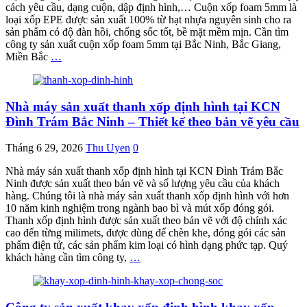
cách yêu cầu, dạng cuộn, dập định hình,… Cuộn xốp foam 5mm là
loại xốp EPE được sản xuất 100% từ hạt nhựa nguyên sinh cho ra
sản phẩm có độ đàn hồi, chống sốc tốt, bề mặt mềm mịn. Cần tìm
công ty sản xuất cuộn xốp foam 5mm tại Bắc Ninh, Bắc Giang,
Miền Bắc
…
Nhà máy sản xuất thanh xốp định hình tại KCN
Đình Trám Bắc Ninh – Thiết kế theo bản vẽ yêu cầu
Tháng 6 29, 2026
Thu Uyen
0
Nhà máy sản xuất thanh xốp định hình tại KCN Đình Trám Bắc
Ninh được sản xuất theo bản vẽ và số lượng yêu cầu của khách
hàng. Chúng tôi là nhà máy sản xuất thanh xốp định hình với hơn
10 năm kinh nghiệm trong ngành bao bì và mút xốp đóng gói.
Thanh xốp định hình được sản xuất theo bản vẽ với độ chính xác
cao đến từng milimets, được dùng để chèn khe, đóng gói các sản
phẩm điện tử, các sản phẩm kim loại có hình dạng phức tạp. Quý
khách hàng cần tìm công ty,
…