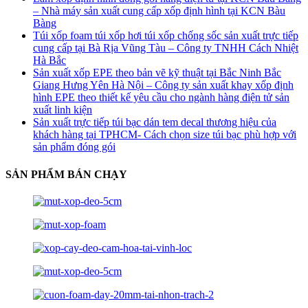
– Nhà máy sản xuất cung cấp xốp định hình tại KCN Bàu
Bàng
Túi xốp foam túi xốp hơi túi xốp chống sốc sản xuất trực tiếp
cung cấp tại Bà Rịa Vũng Tàu – Công ty TNHH Cách Nhiệt
Hà Bắc
Sản xuất xốp EPE theo bản vẽ kỹ thuật tại Bắc Ninh Bắc
Giang Hưng Yên Hà Nội – Công ty sản xuất khay xốp định
hình EPE theo thiết kế yêu cầu cho ngành hàng điện tử sản
xuất linh kiện
Sản xuất trực tiếp túi bạc dán tem decal thương hiệu của
khách hàng tại TPHCM- Cách chọn size túi bạc phù hợp với
sản phẩm đóng gói
SẢN PHẨM BÁN CHẠY