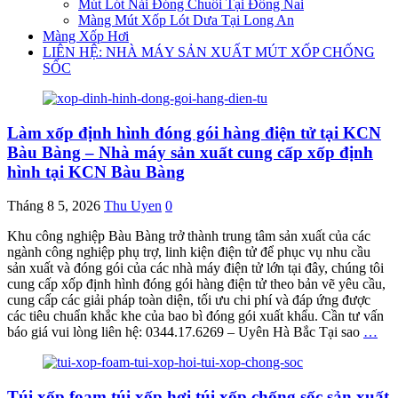
Mút Lót Nải Đóng Chuối Tại Đồng Nai
Màng Mút Xốp Lót Dưa Tại Long An
Màng Xốp Hơi
LIÊN HỆ: NHÀ MÁY SẢN XUẤT MÚT XỐP CHỐNG
SỐC
Làm xốp định hình đóng gói hàng điện tử tại KCN
Bàu Bàng – Nhà máy sản xuất cung cấp xốp định
hình tại KCN Bàu Bàng
Tháng 8 5, 2026
Thu Uyen
0
Khu công nghiệp Bàu Bàng trở thành trung tâm sản xuất của các
ngành công nghiệp phụ trợ, linh kiện điện tử để phục vụ nhu cầu
sản xuất và đóng gói của các nhà máy điện tử lớn tại đây, chúng tôi
cung cấp xốp định hình đóng gói hàng điện tử theo bản vẽ yêu cầu,
cung cấp các giải pháp toàn diện, tối ưu chi phí và đáp ứng được
các tiêu chuẩn khắc khe của bao bì đóng gói xuất khẩu. Cần tư vấn
báo giá vui lòng liên hệ: 0344.17.6269 – Uyên Hà Bắc Tại sao
…
Túi xốp foam túi xốp hơi túi xốp chống sốc sản xuất