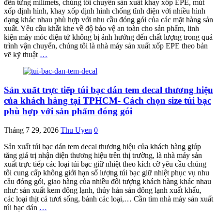
đến từng milimets, chúng tôi chuyên sản xuất khay xốp EPE, mút
xốp định hình, khay xốp định hình chống tĩnh điện với nhiều hình
dạng khác nhau phù hợp với nhu cầu đóng gói của các mặt hàng sản
xuất. Yêu cầu khắt khe về độ bảo vệ an toàn cho sản phẩm, linh
kiện máy móc điện tử không bị ảnh hưởng đến chất lượng trong quá
trình vận chuyển, chúng tôi là nhà máy sản xuất xốp EPE theo bản
vẽ kỹ thuật
…
Sản xuất trực tiếp túi bạc dán tem decal thương hiệu
của khách hàng tại TPHCM- Cách chọn size túi bạc
phù hợp với sản phẩm đóng gói
Tháng 7 29, 2026
Thu Uyen
0
Sản xuất túi bạc dán tem decal thương hiệu của khách hàng giúp
tăng giá trị nhận diện thương hiệu trên thị trường, là nhà máy sản
xuất trực tiếp các loại túi bạc giữ nhiệt theo kích cỡ yêu cầu chúng
tôi cung cấp không giới hạn số lượng túi bạc giữ nhiệt phục vụ nhu
cầu đóng gói, giao hàng của nhiều đối tượng khách hàng khác nhau
như: sản xuất kem đông lạnh, thủy hản sản đông lạnh xuất khẩu,
các loại thịt cá tươi sống, bánh các loại,… Cần tìm nhà máy sản xuất
túi bạc dán
…