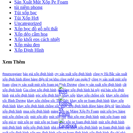
Sản Xuất Mút Xốp Pe Foam
túi niêm phong
Túi xốp bạc
Túi Xốp Hơi
Uncategorized
Xốp bọc đồ gỗ nội thất
Xốp dẻo cắm hoa
Xốp khối eps cách nhiệt
Xốp màu đen
Xốp Định Hình
Xem Thêm
#mutxopgiare
báo giá xốp định hình
cty sản xuất xốp định hình
công ty Hà Bắc sản xuất
xốp định hình đóng hàng điện tử tại khu công nghệ cao quận 9
công ty sản xuất mút xốp
foam
công ty sản xuất mút xốp foam tại Bình Dương
công ty sản xuất xốp định hình
cắt
xốp định hình
Gia công xốp định hình
gia công xốp định hình hà nội
giá bán xốp định
hình
giá xốp định hình
góc xốp định hình
khay xốp
khay xốp chống sốc
khay xốp chống
sốc Bình Dương
khay xốp chống sốc Thủ Đức
khay xốp pe foam định hình
khay xốp
định hình
khay xốp định hình chống sốc
khay xốp định hình đóng hàng điện tử
làm khuôn
xốp định hình
mua xốp định hình
màng xốp pe
Màng Xốp Pe Foam
mút xốp bọc hàng
mút xốp chống sốc
mút xốp dẻo
mút xốp epe
mút xốp epe định hình
mút xốp foam
mút
xốp giá re
mút xốp pe
mút xốp pe foam
mút xốp pe foam định hình
mút xốp định hình
mút định hình
mốp xốp định hình
nhà cung cấp khay xốp định hình
pe foam định hình
sản
xuất xốp định hình
xốp eps định hình
xốp pe foam định hình
xốp định hình
địa chỉ nhà