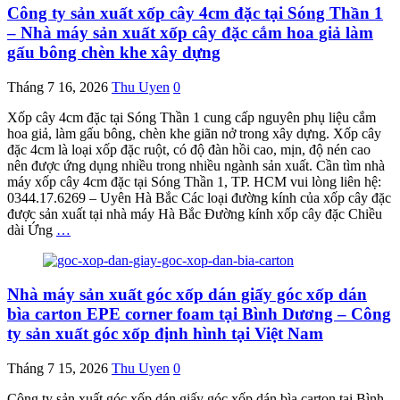
Công ty sản xuất xốp cây 4cm đặc tại Sóng Thần 1
– Nhà máy sản xuất xốp cây đặc cắm hoa giả làm
gấu bông chèn khe xây dựng
Tháng 7 16, 2026
Thu Uyen
0
Xốp cây 4cm đặc tại Sóng Thần 1 cung cấp nguyên phụ liệu cắm
hoa giả, làm gấu bông, chèn khe giãn nở trong xây dựng. Xốp cây
đặc 4cm là loại xốp đặc ruột, có độ đàn hồi cao, mịn, độ nén cao
nên được ứng dụng nhiều trong nhiều ngành sản xuất. Cần tìm nhà
máy xốp cây 4cm đặc tại Sóng Thần 1, TP. HCM vui lòng liên hệ:
0344.17.6269 – Uyên Hà Bắc Các loại đường kính của xốp cây đặc
được sản xuất tại nhà máy Hà Bắc Đường kính xốp cây đặc Chiều
dài Ứng
…
Nhà máy sản xuất góc xốp dán giấy góc xốp dán
bìa carton EPE corner foam tại Bình Dương – Công
ty sản xuất góc xốp định hình tại Việt Nam
Tháng 7 15, 2026
Thu Uyen
0
Công ty sản xuất góc xốp dán giấy góc xốp dán bìa carton tại Bình