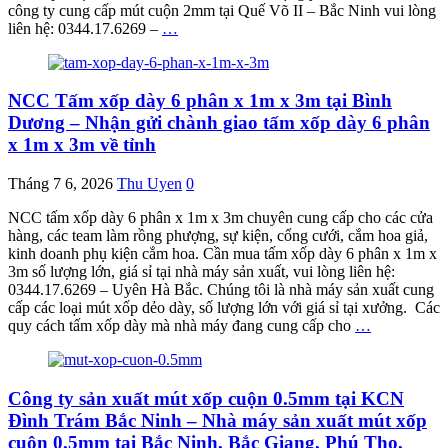
công ty cung cấp mút cuộn 2mm tại Quế Võ II – Bắc Ninh vui lòng
liên hệ: 0344.17.6269 –
…
NCC Tấm xốp dày 6 phân x 1m x 3m tại Bình
Dương – Nhận gửi chành giao tấm xốp dày 6 phân
x 1m x 3m về tỉnh
Tháng 7 6, 2026
Thu Uyen
0
NCC tấm xốp dày 6 phân x 1m x 3m chuyên cung cấp cho các cửa
hàng, các team làm rồng phượng, sự kiện, cổng cưới, cắm hoa giả,
kinh doanh phụ kiện cắm hoa. Cần mua tấm xốp dày 6 phân x 1m x
3m số lượng lớn, giá sỉ tại nhà máy sản xuất, vui lòng liên hệ:
0344.17.6269 – Uyên Hà Bắc. Chúng tôi là nhà máy sản xuất cung
cấp các loại mút xốp dẻo dày, số lượng lớn với giá sỉ tại xưởng. Các
quy cách tấm xốp dày mà nhà máy đang cung cấp cho
…
Công ty sản xuất mút xốp cuộn 0.5mm tại KCN
Đình Trám Bắc Ninh – Nhà máy sản xuất mút xốp
cuộn 0.5mm tại Bắc Ninh, Bắc Giang, Phú Thọ,