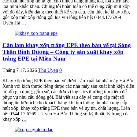
các loại mút xốp đóng gói cho nhiều dạng thùng loa, loa xách tay,
loa mini khác khau. Chúng tôi hoàn toàn có thể cung cấp mút xốp
với độ dày, kiểu dáng theo thiết kế yêu cầu, cần thiết kế khay xốp,
góc xốp mút xốp đóng gói loa vui lòng liên hệ: 0344.17.6269 –
Uyên Hà
…
Cần làm khay xốp trắng EPE theo bản vẽ tại Sóng
Thần Bình Dương – Công ty sản xuất khay xốp
trắng EPE tại Miền Nam
Tháng 7 17, 2026
Thu Uyen
0
Khay xốp trắng EPE theo bản vẽ được sản xuất tại nhà máy Hà Bắc
Xanh với kích thước riêng được các nhà máy sản xuất linh kiện điện
tử, đồ gia dụng, gốm sứ, các đơn vị logistics thường tìm kiếm để
phục vụ nhu cầu đóng gói. Bài viết sau đây sẽ cung cấp một số
thông tin hữu ích cho khách hàng khi tìm thông tin nhà cung cấp
mút xốp, khay xốp trắng EPE theo bản vẽ uy tín, chất lượng. Liên
hệ: 0344.17.6269 – Uyên Hà Bắc Thông số kỹ thuật, tỷ trọng của
khay xốp
…