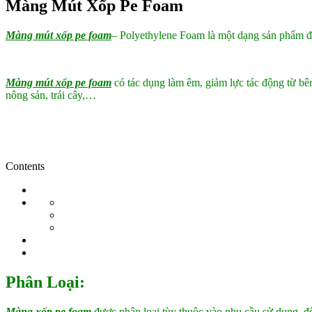
Màng Mút Xốp Pe Foam
Màng mút xốp pe foam
– Polyethylene Foam là một dạng sản phẩm đ
Màng mút xốp pe foam
có tác dụng làm êm, giảm lực tác động từ bên
nông sản, trái cây,…
Contents
Phân Loại:
Màng xốp pe foam
được phân loại tùy thuộc vào nhu cầu sử dụng, độ