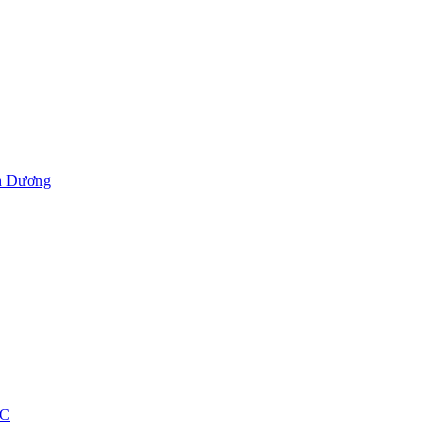
h Dương
ỐC