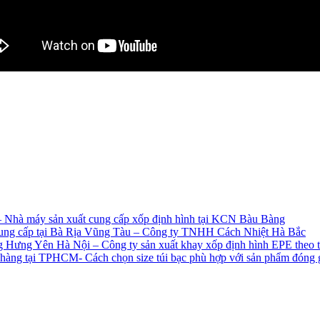
– Nhà máy sản xuất cung cấp xốp định hình tại KCN Bàu Bàng
ếp cung cấp tại Bà Rịa Vũng Tàu – Công ty TNHH Cách Nhiệt Hà Bắc
 Hưng Yên Hà Nội – Công ty sản xuất khay xốp định hình EPE theo thi
ch hàng tại TPHCM- Cách chọn size túi bạc phù hợp với sản phẩm đóng 