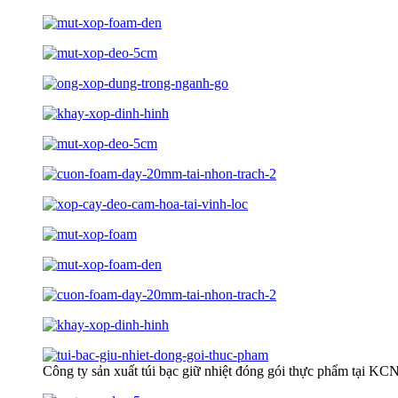
Công ty sản xuất túi bạc giữ nhiệt đóng gói thực phẩm tại K