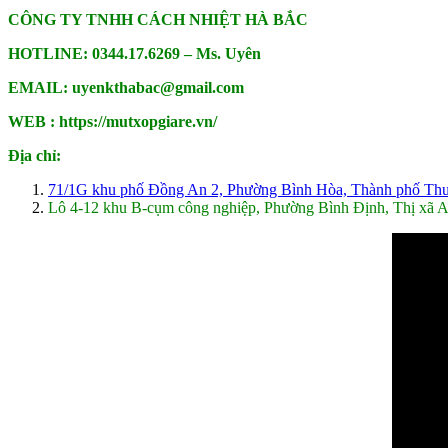
CÔNG TY TNHH CÁCH NHIỆT HÀ BẮC
HOTLINE: 0344.17.6269 – Ms. Uyên
EMAIL: uyenkthabac@gmail.com
WEB : https://mutxopgiare.vn/
Địa chỉ:
71/1G khu phố Đồng An 2, Phường Bình Hòa, Thành phố Th
Lô 4-12 khu B-cụm công nghiệp, Phường Bình Định, Thị xã 