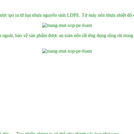
ược tạo ra từ hạt nhựa nguyên sinh LDPE. Từ máy nén nhựa nhiệt độ c
 ngoài, bảo vệ sản phẩm được an toàn nên rất ứng dụng rộng rãi trong
 dày,… Tuy nhiên chúng ta có thể chia thành các loại như sau: