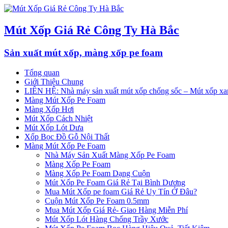
Mút Xốp Giá Rẻ Công Ty Hà Bắc
Sản xuất mút xốp, màng xốp pe foam
Tổng quan
Giới Thiệu Chung
LIÊN HỆ: Nhà máy sản xuất mút xốp chống sốc – Mút xốp xan
Màng Mút Xốp Pe Foam
Màng Xốp Hơi
Mút Xốp Cách Nhiệt
Mút Xốp Lót Dưa
Xốp Bọc Đồ Gỗ Nội Thất
Màng Mút Xốp Pe Foam
Nhà Máy Sản Xuất Màng Xốp Pe Foam
Màng Xốp Pe Foam
Màng Xốp Pe Foam Dạng Cuộn
Mút Xốp Pe Foam Giá Rẻ Tại Bình Dương
Mua Mút Xốp pe foam Giá Rẻ Uy Tín Ở Đâu?
Cuộn Mút Xốp Pe Foam 0.5mm
Mua Mút Xốp Giá Rẻ- Giao Hàng Miễn Phí
Mút Xốp Lót Hàng Chống Trầy Xước