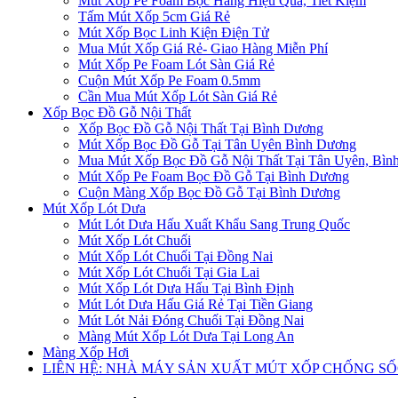
Mút Xốp Pe Foam Bọc Hàng Hiệu Quả, Tiết Kiệm
Tấm Mút Xốp 5cm Giá Rẻ
Mút Xốp Bọc Linh Kiện Điện Tử
Mua Mút Xốp Giá Rẻ- Giao Hàng Miễn Phí
Mút Xốp Pe Foam Lót Sàn Giá Rẻ
Cuộn Mút Xốp Pe Foam 0.5mm
Cần Mua Mút Xốp Lót Sàn Giá Rẻ
Xốp Bọc Đồ Gỗ Nội Thất
Xốp Bọc Đồ Gỗ Nội Thất Tại Bình Dương
Mút Xốp Bọc Đồ Gỗ Tại Tân Uyên Bình Dương
Mua Mút Xốp Bọc Đồ Gỗ Nội Thất Tại Tân Uyên, Bìn
Mút Xốp Pe Foam Bọc Đồ Gỗ Tại Bình Dương
Cuộn Màng Xốp Bọc Đồ Gỗ Tại Bình Dương
Mút Xốp Lót Dưa
Mút Lót Dưa Hấu Xuất Khẩu Sang Trung Quốc
Mút Xốp Lót Chuối
Mút Xốp Lót Chuối Tại Đồng Nai
Mút Xốp Lót Chuối Tại Gia Lai
Mút Xốp Lót Dưa Hấu Tại Bình Định
Mút Lót Dưa Hấu Giá Rẻ Tại Tiền Giang
Mút Lót Nải Đóng Chuối Tại Đồng Nai
Màng Mút Xốp Lót Dưa Tại Long An
Màng Xốp Hơi
LIÊN HỆ: NHÀ MÁY SẢN XUẤT MÚT XỐP CHỐNG S