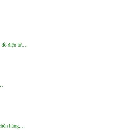
, đồ điện tử,…
h…
 chèn hàng,…