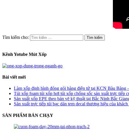
Tìm kiếm cho:
Kênh Yotube Mút Xốp
Bài viết mới
Làm xốp định hình đóng gói hàng điện tử tại KCN Bàu Bàng 
Túi xốp foam túi xốp hơi túi xốp chống sốc sản xuất trực ti
Sản xuất xốp EPE theo bản vẽ kỹ thuật tại Bắc Ninh Bắc Giang
Sản xuất trực tiếp túi bạc dán tem decal thương hiệu của khá
SẢN PHẨM BÁN CHẠY