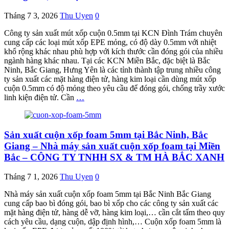
Tháng 7 3, 2026
Thu Uyen
0
Công ty sản xuất mút xốp cuộn 0.5mm tại KCN Đình Trám chuyên
cung cấp các loại mút xốp EPE mỏng, có độ dày 0.5mm với nhiệt
khổ rộng khác nhau phù hợp với kích thước cần đóng gói của nhiều
ngành hàng khác nhau. Tại các KCN Miền Bắc, đặc biệt là Bắc
Ninh, Bắc Giang, Hưng Yên là các tỉnh thành tập trung nhiều công
ty sản xuất các mặt hàng điện tử, hàng kim loại cần dùng mút xốp
cuộn 0.5mm có độ mỏng theo yêu cầu để đóng gói, chống trầy xước
linh kiện điện tử. Cần
…
Sản xuất cuộn xốp foam 5mm tại Bắc Ninh, Bắc
Giang – Nhà máy sản xuất cuộn xốp foam tại Miền
Bắc – CÔNG TY TNHH SX & TM HÀ BẮC XANH
Tháng 7 1, 2026
Thu Uyen
0
Nhà máy sản xuất cuộn xốp foam 5mm tại Bắc Ninh Bắc Giang
cung cấp bao bì đóng gói, bao bì xốp cho các công ty sản xuất các
mặt hàng điện tử, hàng dễ vỡ, hàng kim loại,… cần cắt tấm theo quy
cách yêu cầu, dạng cuộn, dập định hình,… Cuộn xốp foam 5mm là