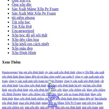
Ống xốp PE
Ống xốp đặc
Sản Xuất Màng Xốp Pe Foam
Sản Xuất Mút Xốp Pe Foam
túi niêm phong
Túi xốp bạc
Túi Xốp Hơi
Uncategorized
Xốp bọc đồ gỗ nội thất
Xốp dẻo cắm hoa
Xốp khối eps cách nhiệt
Xốp màu đen
Xốp Định Hình
Xem Thêm
#mutxopgiare
báo giá xốp định hình
cty sản xuất xốp định hình
công ty Hà Bắc sản xuất
xốp định hình đóng hàng điện tử tại khu công nghệ cao quận 9
công ty sản xuất mút xốp
foam
công ty sản xuất mút xốp foam tại Bình Dương
công ty sản xuất xốp định hình
cắt
xốp định hình
Gia công xốp định hình
gia công xốp định hình hà nội
giá bán xốp định
hình
giá xốp định hình
góc xốp định hình
khay xốp
khay xốp chống sốc
khay xốp chống
sốc Bình Dương
khay xốp chống sốc Thủ Đức
khay xốp pe foam định hình
khay xốp
định hình
khay xốp định hình chống sốc
khay xốp định hình đóng hàng điện tử
làm khuôn
xốp định hình
mua xốp định hình
màng xốp pe
Màng Xốp Pe Foam
mút xốp bọc hàng
mút xốp chống sốc
mút xốp dẻo
mút xốp epe
mút xốp epe định hình
mút xốp foam
mút