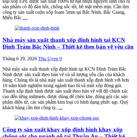
loại xốp EPE được sản xuất 100% từ hạt nhựa nguyên sinh cho ra
sản phẩm có độ đàn hồi, chống sốc tốt, bề mặt mềm mịn. Cần tìm
công ty sản xuất cuộn xốp foam 5mm tại Bắc Ninh, Bắc Giang,
Miền Bắc
…
Nhà máy sản xuất thanh xốp định hình tại KCN
Đình Trám Bắc Ninh – Thiết kế theo bản vẽ yêu cầu
Tháng 6 29, 2026
Thu Uyen
0
Nhà máy sản xuất thanh xốp định hình tại KCN Đình Trám Bắc
Ninh được sản xuất theo bản vẽ và số lượng yêu cầu của khách
hàng. Chúng tôi là nhà máy sản xuất thanh xốp định hình với hơn
10 năm kinh nghiệm trong ngành bao bì và mút xốp đóng gói.
Thanh xốp định hình được sản xuất theo bản vẽ với độ chính xác
cao đến từng milimets, được dùng để chèn khe, đóng gói các sản
phẩm điện tử, các sản phẩm kim loại có hình dạng phức tạp. Quý
khách hàng cần tìm công ty,
…
Công ty sản xuất khay xốp định hình khay xốp
chống sốc cho ngành gỗ tại Thuận An – Thiết kế