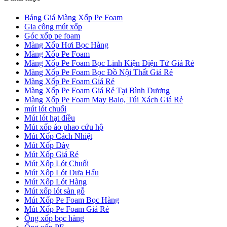
Bảng Giá Màng Xốp Pe Foam
Gia công mút xốp
Góc xốp pe foam
Màng Xốp Hơi Bọc Hàng
Màng Xốp Pe Foam
Màng Xốp Pe Foam Bọc Linh Kiện Điện Tử Giá Rẻ
Màng Xốp Pe Foam Bọc Đồ Nội Thất Giá Rẻ
Màng Xốp Pe Foam Giá Rẻ
Màng Xốp Pe Foam Giá Rẻ Tại Bình Dương
Màng Xốp Pe Foam May Balo, Túi Xách Giá Rẻ
mút lót chuối
Mút lót hạt điều
Mút xốp áo phao cứu hộ
Mút Xốp Cách Nhiệt
Mút Xốp Dày
Mút Xốp Giá Rẻ
Mút Xốp Lót Chuối
Mút Xốp Lót Dưa Hấu
Mút Xốp Lót Hàng
Mút xốp lót sàn gỗ
Mút Xốp Pe Foam Bọc Hàng
Mút Xốp Pe Foam Giá Rẻ
Ống xốp bọc hàng