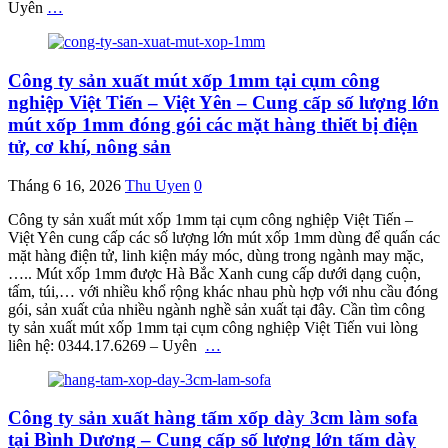
Uyên
…
Công ty sản xuất mút xốp 1mm tại cụm công
nghiệp Việt Tiến – Việt Yên – Cung cấp số lượng lớn
mút xốp 1mm đóng gói các mặt hàng thiết bị điện
tử, cơ khí, nông sản
Tháng 6 16, 2026
Thu Uyen
0
Công ty sản xuất mút xốp 1mm tại cụm công nghiệp Việt Tiến –
Việt Yên cung cấp các số lượng lớn mút xốp 1mm dùng để quấn các
mặt hàng điện tử, linh kiện máy móc, dùng trong ngành may mặc,
….. Mút xốp 1mm được Hà Bắc Xanh cung cấp dưới dạng cuộn,
tấm, túi,… với nhiều khổ rộng khác nhau phù hợp với nhu cầu đóng
gói, sản xuất của nhiều ngành nghề sản xuất tại đây. Cần tìm công
ty sản xuất mút xốp 1mm tại cụm công nghiệp Việt Tiến vui lòng
liên hệ: 0344.17.6269 – Uyên
…
Công ty sản xuất hàng tấm xốp dày 3cm làm sofa
tại Bình Dương – Cung cấp số lượng lớn tấm dày