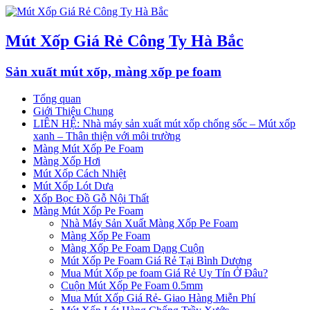
Mút Xốp Giá Rẻ Công Ty Hà Bắc
Sản xuất mút xốp, màng xốp pe foam
Tổng quan
Giới Thiệu Chung
LIÊN HỆ: Nhà máy sản xuất mút xốp chống sốc – Mút xốp
xanh – Thân thiện với môi trường
Màng Mút Xốp Pe Foam
Màng Xốp Hơi
Mút Xốp Cách Nhiệt
Mút Xốp Lót Dưa
Xốp Bọc Đồ Gỗ Nội Thất
Màng Mút Xốp Pe Foam
Nhà Máy Sản Xuất Màng Xốp Pe Foam
Màng Xốp Pe Foam
Màng Xốp Pe Foam Dạng Cuộn
Mút Xốp Pe Foam Giá Rẻ Tại Bình Dương
Mua Mút Xốp pe foam Giá Rẻ Uy Tín Ở Đâu?
Cuộn Mút Xốp Pe Foam 0.5mm
Mua Mút Xốp Giá Rẻ- Giao Hàng Miễn Phí