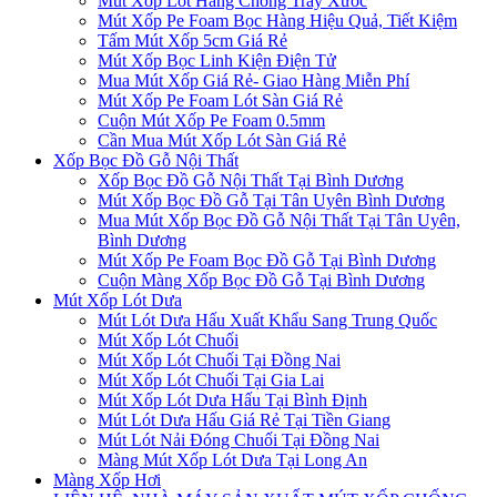
Mút Xốp Lót Hàng Chống Trầy Xước
Mút Xốp Pe Foam Bọc Hàng Hiệu Quả, Tiết Kiệm
Tấm Mút Xốp 5cm Giá Rẻ
Mút Xốp Bọc Linh Kiện Điện Tử
Mua Mút Xốp Giá Rẻ- Giao Hàng Miễn Phí
Mút Xốp Pe Foam Lót Sàn Giá Rẻ
Cuộn Mút Xốp Pe Foam 0.5mm
Cần Mua Mút Xốp Lót Sàn Giá Rẻ
Xốp Bọc Đồ Gỗ Nội Thất
Xốp Bọc Đồ Gỗ Nội Thất Tại Bình Dương
Mút Xốp Bọc Đồ Gỗ Tại Tân Uyên Bình Dương
Mua Mút Xốp Bọc Đồ Gỗ Nội Thất Tại Tân Uyên,
Bình Dương
Mút Xốp Pe Foam Bọc Đồ Gỗ Tại Bình Dương
Cuộn Màng Xốp Bọc Đồ Gỗ Tại Bình Dương
Mút Xốp Lót Dưa
Mút Lót Dưa Hấu Xuất Khẩu Sang Trung Quốc
Mút Xốp Lót Chuối
Mút Xốp Lót Chuối Tại Đồng Nai
Mút Xốp Lót Chuối Tại Gia Lai
Mút Xốp Lót Dưa Hấu Tại Bình Định
Mút Lót Dưa Hấu Giá Rẻ Tại Tiền Giang
Mút Lót Nải Đóng Chuối Tại Đồng Nai
Màng Mút Xốp Lót Dưa Tại Long An
Màng Xốp Hơi