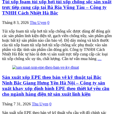
Túi xốp foam túi xốp hơi túi xốp chống sốc sản xuất
trực tiếp cung cấp tại Bà Rịa Vũng Tàu – Công ty
TNHH Cách Nhiệt Hà Bắc
Tháng 8 3, 2026
Thu Uyen
0
Túi xốp foam túi xốp hơi túi xốp chống sốc được dùng để đóng gói
các sản phẩm linh kiện điện tử, gạch viên chống trầy, sản phẩm gốm
hoặc bất kỳ sản phẩm nào cần bảo vệ. Độ dày mỏng và kích thước
của túi xốp foam túi xốp hơi túi xốp chống sốc phụ thuộc vào sản
phẩm và đặc tính sản phẩm cần đóng gói. Công ty TNHH Cách
Nhiệt Hà Bắc tự hào là đơn vị sản xuất trực tiếp cung cấp các loại
túi xốp chống sốc uy tín, chất lượng. Cần tư vấn mua hàng
…
Sản xuất xốp EPE theo bản vẽ kỹ thuật tại Bắc
Ninh Bắc Giang Hưng Yên Hà Nội – Công ty sản
xuất khay xốp định hình EPE theo thiết kế yêu cầu
cho ngành hàng điện tử sản xuất linh kiện
Tháng 7 31, 2026
Thu Uyen
0
Sản xuất xốp EPE theo bản vẽ kỹ thuật yêu cầu với độ chính xác