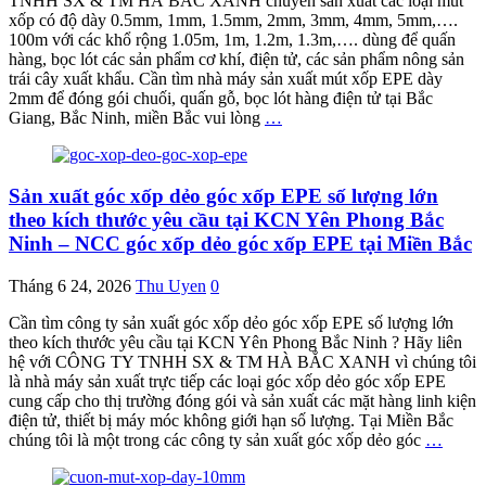
TNHH SX & TM HÀ BẮC XANH chuyên sản xuất các loại mút
xốp có độ dày 0.5mm, 1mm, 1.5mm, 2mm, 3mm, 4mm, 5mm,….
100m với các khổ rộng 1.05m, 1m, 1.2m, 1.3m,…. dùng để quấn
hàng, bọc lót các sản phẩm cơ khí, điện tử, các sản phẩm nông sản
trái cây xuất khẩu. Cần tìm nhà máy sản xuất mút xốp EPE dày
2mm để đóng gói chuối, quấn gỗ, bọc lót hàng điện tử tại Bắc
Giang, Bắc Ninh, miền Bắc vui lòng
…
Sản xuất góc xốp dẻo góc xốp EPE số lượng lớn
theo kích thước yêu cầu tại KCN Yên Phong Bắc
Ninh – NCC góc xốp dẻo góc xốp EPE tại Miền Bắc
Tháng 6 24, 2026
Thu Uyen
0
Cần tìm công ty sản xuất góc xốp dẻo góc xốp EPE số lượng lớn
theo kích thước yêu cầu tại KCN Yên Phong Bắc Ninh ? Hãy liên
hệ với CÔNG TY TNHH SX & TM HÀ BẮC XANH vì chúng tôi
là nhà máy sản xuất trực tiếp các loại góc xốp dẻo góc xốp EPE
cung cấp cho thị trường đóng gói và sản xuất các mặt hàng linh kiện
điện tử, thiết bị máy móc không giới hạn số lượng. Tại Miền Bắc
chúng tôi là một trong các công ty sản xuất góc xốp dẻo góc
…