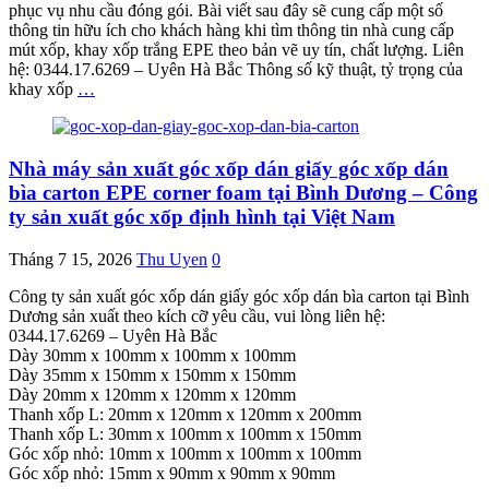
phục vụ nhu cầu đóng gói. Bài viết sau đây sẽ cung cấp một số
thông tin hữu ích cho khách hàng khi tìm thông tin nhà cung cấp
mút xốp, khay xốp trắng EPE theo bản vẽ uy tín, chất lượng. Liên
hệ: 0344.17.6269 – Uyên Hà Bắc Thông số kỹ thuật, tỷ trọng của
khay xốp
…
Nhà máy sản xuất góc xốp dán giấy góc xốp dán
bìa carton EPE corner foam tại Bình Dương – Công
ty sản xuất góc xốp định hình tại Việt Nam
Tháng 7 15, 2026
Thu Uyen
0
Công ty sản xuất góc xốp dán giấy góc xốp dán bìa carton tại Bình
Dương sản xuất theo kích cỡ yêu cầu, vui lòng liên hệ:
0344.17.6269 – Uyên Hà Bắc
Dày 30mm x 100mm x 100mm x 100mm
Dày 35mm x 150mm x 150mm x 150mm
Dày 20mm x 120mm x 120mm x 120mm
Thanh xốp L: 20mm x 120mm x 120mm x 200mm
Thanh xốp L: 30mm x 100mm x 100mm x 150mm
Góc xốp nhỏ: 10mm x 100mm x 100mm x 100mm
Góc xốp nhỏ: 15mm x 90mm x 90mm x 90mm