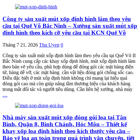
Công ty sản xuất mút xốp định hình làm theo yêu
cầu tại Quế Võ Bắc Ninh – Xưởng sản xuất mút xốp
định hình theo kích cỡ yêu cầu tại KCN Quế Võ
Tháng 7 21, 2026
Thu Uyen
0
Công ty sản xuất mút xốp định hình làm theo yêu cầu tại Quế Võ II
Bắc Ninh cung cấp các khay xốp định hình, mút xốp định hình làm
theo bản vẽ yêu cầu, phù hợp dùng để đóng gói các mặt hàng điện
tử, hàng dễ vỡ, các mặt hàng cần vật liệu đóng gói chống sốc cao.
Điều đặc biệt ở mút xốp định hình không chỉ mang lại hiệu quả
đóng gói cao mà còn giúp nâng tầm thương hiệu của khách hàng
trong mắt đối tác và người tiêu dùng. Cần liên hệ xưởng, nhà máy
…
Nhà máy sản xuất mút xốp đóng gói loa tại Tân
Bình, Quận 8, Bình Chánh, Hóc Môn – Thiết kế
khay xốp loa định hình theo kích thước yêu cầu –
Bảo vệ loa an toàn trong quá trình vận chuyển, tiết