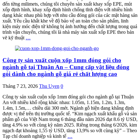
đến từng milimets, chúng tôi chuyên sản xuất khay xốp EPE, mút
xốp định hình, khay xốp định hình chống tĩnh điện với nhiều hình
dạng khác nhau phù hợp với nhu cầu đóng gói của các mặt hàng sản
xuất. Yêu cầu khắt khe về độ bảo vệ an toàn cho sản phẩm, linh
kiện máy móc điện tử không bị ảnh hưởng đến chất lượng trong quá
trình vận chuyển, chúng tôi là nhà máy sản xuất xốp EPE theo bản
vẽ kỹ thuật
…
Công ty sản xuất cuộn xốp 1mm đóng gói cho
ngành gỗ tại Thuận An – Cung cấp vật liệu đóng
gói dành cho ngành gỗ giá rẻ chất lượng cao
Tháng 7 23, 2026
Thu Uyen
0
Công ty sản xuất cuộn xốp 1mm đóng gói cho ngành gỗ tại Thuận
An với nhiều khổ rộng khác nhau: 1.05m, 1.15m, 1.2m, 1.3m,
1.4m, 1.5m,… chiều dài 300 mét. Ngành gỗ hiện đang khẳng định
được vị thế trên thị trường quốc tế. “Kim ngạch xuất khẩu gỗ và sản
phẩm gỗ của Việt Nam trong 6 tháng đầu năm 2026 đạt 8.6 tỷ USD,
tăng 4.9% so với cùng kỳ năm 2025. Riêng trong tháng 6/2026, kim
ngạch đạt khoảng 1,55 tỷ USD, tăng 13,9% so với cùng kỳ” – Theo
Tạp chí doanh nghiệp và kinh tế
…