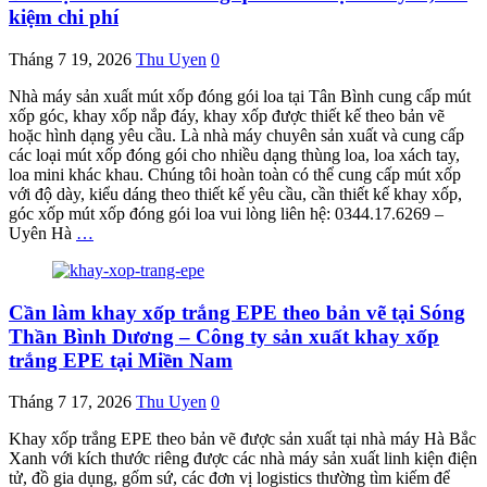
kiệm chi phí
Tháng 7 19, 2026
Thu Uyen
0
Nhà máy sản xuất mút xốp đóng gói loa tại Tân Bình cung cấp mút
xốp góc, khay xốp nắp đáy, khay xốp được thiết kế theo bản vẽ
hoặc hình dạng yêu cầu. Là nhà máy chuyên sản xuất và cung cấp
các loại mút xốp đóng gói cho nhiều dạng thùng loa, loa xách tay,
loa mini khác khau. Chúng tôi hoàn toàn có thể cung cấp mút xốp
với độ dày, kiểu dáng theo thiết kế yêu cầu, cần thiết kế khay xốp,
góc xốp mút xốp đóng gói loa vui lòng liên hệ: 0344.17.6269 –
Uyên Hà
…
Cần làm khay xốp trắng EPE theo bản vẽ tại Sóng
Thần Bình Dương – Công ty sản xuất khay xốp
trắng EPE tại Miền Nam
Tháng 7 17, 2026
Thu Uyen
0
Khay xốp trắng EPE theo bản vẽ được sản xuất tại nhà máy Hà Bắc
Xanh với kích thước riêng được các nhà máy sản xuất linh kiện điện
tử, đồ gia dụng, gốm sứ, các đơn vị logistics thường tìm kiếm để