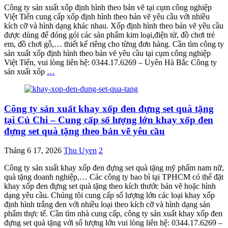
Công ty sản xuất xốp định hình theo bản vẽ tại cụm công nghiệp
Việt Tiến cung cấp xốp định hình theo bản vẽ yêu cầu với nhiều
kích cỡ và hình dạng khác nhau. Xốp định hình theo bản vẽ yêu cầu
được dùng để đóng gói các sản phẩm kim loại,điện tử, đồ chơi trẻ
em, đồ chơi gỗ,… thiết kế riêng cho từng đơn hàng. Cần tìm công ty
sản xuất xốp định hình theo bản vẽ yêu cầu tại cụm công nghiệp
Việt Tiến, vui lòng liên hệ: 0344.17.6269 – Uyên Hà Bắc Công ty
sản xuất xốp
…
Công ty sản xuất khay xốp đen đựng set quà tặng
tại Củ Chi – Cung cấp số lượng lớn khay xốp đen
đựng set quà tặng theo bản vẽ yêu cầu
Tháng 6 17, 2026
Thu Uyen
2
Công ty sản xuất khay xốp đen đựng set quà tặng mỹ phẩm nam nữ,
quà tặng doanh nghiệp,… Các công ty bao bì tại TPHCM có thể đặt
khay xốp đen đựng set quà tặng theo kích thước bản vẽ hoặc hình
dạng yêu cầu. Chúng tôi cung cấp số lượng lớn các loại khay xốp
định hình trắng đen với nhiều loại theo kích cỡ và hình dạng sản
phẩm thực tế. Cần tìm nhà cung cấp, công ty sản xuất khay xốp đen
đựng set quà tặng với số lượng lớn vui lòng liên hệ: 0344.17.6269 –