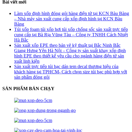
Bài viết mới
Làm xốp định hình đóng gói hàng điện tử tại KCN Bàu Bàng
– Nhà máy sản xuất cung cấp xốp định hình tại KCN Bàu
Bàng
Túi xốp foam túi xốp hơi túi xốp chống sốc sản xuất trực tiếp
cung cấp tại Bà Rịa Vũng Tàu – Công ty TNHH Cách Nhiệt
Hà Bắc
Sản xuất xốp EPE theo bản vẽ kỹ thuật tại Bắc Ninh Bắc
Giang Hưng Yên Hà Nội – Công ty sản xuất khay xốp định
hình EPE theo thiết kế yêu cầu cho ngành hàng điện tử sản
xuất linh kiện
Sản xuất trực tiếp túi bạc dán tem decal thương hiệu của
khách hàng tại TPHCM- Cách chọn size túi bạc phù hợp với
sản phẩm đóng gói
SẢN PHẨM BÁN CHẠY