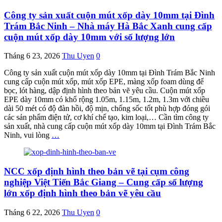
Công ty sản xuất cuộn mút xốp dày 10mm tại Đình
Trám Bắc Ninh – Nhà máy Hà Bắc Xanh cung cấp
cuộn mút xốp dày 10mm với số lượng lớn
Tháng 6 23, 2026
Thu Uyen
0
Công ty sản xuất cuộn mút xốp dày 10mm tại Đình Trám Bắc Ninh
cung cấp cuộn mút xốp, mút xốp EPE, màng xốp foam dùng để
bọc, lót hàng, dập định hình theo bản vẽ yêu cầu. Cuộn mút xốp
EPE dày 10mm có khổ rộng 1.05m, 1.15m, 1.2m, 1.3m với chiều
dài 50 mét có độ đàn hồi, độ mịn, chống sốc tốt phù hợp đóng gói
các sản phẩm điện tử, cơ khí chế tạo, kim loại,… Cần tìm công ty
sản xuất, nhà cung cấp cuộn mút xốp dày 10mm tại Đình Trám Bắc
Ninh, vui lòng
…
NCC xốp định hình theo bản vẽ tại cụm công
nghiệp Việt Tiến Bắc Giang – Cung cấp số lượng
lớn xốp định hình theo bản vẽ yêu cầu
Tháng 6 22, 2026
Thu Uyen
0