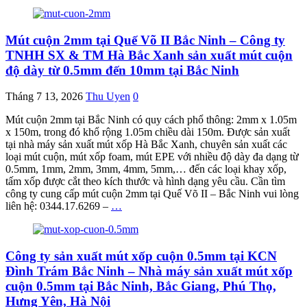
Mút cuộn 2mm tại Quế Võ II Bắc Ninh – Công ty
TNHH SX & TM Hà Bắc Xanh sản xuất mút cuộn
độ dày từ 0.5mm đến 10mm tại Bắc Ninh
Tháng 7 13, 2026
Thu Uyen
0
Mút cuộn 2mm tại Bắc Ninh có quy cách phổ thông: 2mm x 1.05m
x 150m, trong đó khổ rộng 1.05m chiều dài 150m. Được sản xuất
tại nhà máy sản xuất mút xốp Hà Bắc Xanh, chuyên sản xuất các
loại mút cuộn, mút xốp foam, mút EPE với nhiều độ dày đa dạng từ
0.5mm, 1mm, 2mm, 3mm, 4mm, 5mm,… đến các loại khay xốp,
tấm xốp được cắt theo kích thước và hình dạng yêu cầu. Cần tìm
công ty cung cấp mút cuộn 2mm tại Quế Võ II – Bắc Ninh vui lòng
liên hệ: 0344.17.6269 –
…
Công ty sản xuất mút xốp cuộn 0.5mm tại KCN
Đình Trám Bắc Ninh – Nhà máy sản xuất mút xốp
cuộn 0.5mm tại Bắc Ninh, Bắc Giang, Phú Thọ,
Hưng Yên, Hà Nội