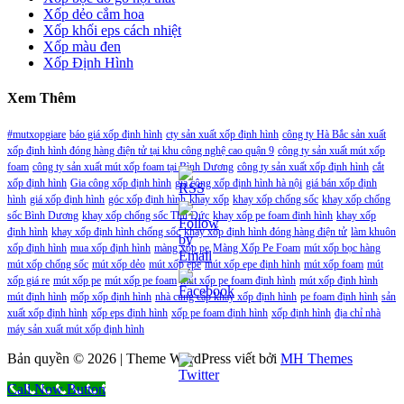
Xốp dẻo cắm hoa
Xốp khối eps cách nhiệt
Xốp màu đen
Xốp Định Hình
Xem Thêm
#mutxopgiare
báo giá xốp định hình
cty sản xuất xốp định hình
công ty Hà Bắc sản xuất
xốp định hình đóng hàng điện tử tại khu công nghệ cao quận 9
công ty sản xuất mút xốp
foam
công ty sản xuất mút xốp foam tại Bình Dương
công ty sản xuất xốp định hình
cắt
xốp định hình
Gia công xốp định hình
gia công xốp định hình hà nội
giá bán xốp định
hình
giá xốp định hình
góc xốp định hình
khay xốp
khay xốp chống sốc
khay xốp chống
sốc Bình Dương
khay xốp chống sốc Thủ Đức
khay xốp pe foam định hình
khay xốp
định hình
khay xốp định hình chống sốc
khay xốp định hình đóng hàng điện tử
làm khuôn
xốp định hình
mua xốp định hình
màng xốp pe
Màng Xốp Pe Foam
mút xốp bọc hàng
mút xốp chống sốc
mút xốp dẻo
mút xốp epe
mút xốp epe định hình
mút xốp foam
mút
xốp giá re
mút xốp pe
mút xốp pe foam
mút xốp pe foam định hình
mút xốp định hình
mút định hình
mốp xốp định hình
nhà cung cấp khay xốp định hình
pe foam định hình
sản
xuất xốp định hình
xốp eps định hình
xốp pe foam định hình
xốp định hình
địa chỉ nhà
máy sản xuất mút xốp định hình
Bản quyền © 2026 | Theme WordPress viết bởi
MH Themes
Call Now Button