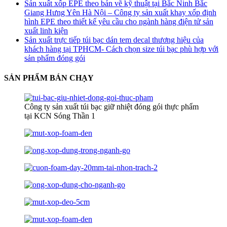
Sản xuất xốp EPE theo bản vẽ kỹ thuật tại Bắc Ninh Bắc
Giang Hưng Yên Hà Nội – Công ty sản xuất khay xốp định
hình EPE theo thiết kế yêu cầu cho ngành hàng điện tử sản
xuất linh kiện
Sản xuất trực tiếp túi bạc dán tem decal thương hiệu của
khách hàng tại TPHCM- Cách chọn size túi bạc phù hợp với
sản phẩm đóng gói
SẢN PHẨM BÁN CHẠY
Công ty sản xuất túi bạc giữ nhiệt đóng gói thực phẩm
tại KCN Sóng Thần 1