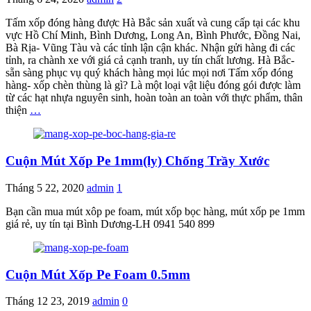
Tấm xốp đóng hàng được Hà Bắc sản xuất và cung cấp tại các khu
vực Hồ Chí Minh, Bình Dương, Long An, Bình Phước, Đồng Nai,
Bà Rịa- Vũng Tàu và các tỉnh lận cận khác. Nhận gửi hàng đi các
tỉnh, ra chành xe với giá cả cạnh tranh, uy tín chất lương. Hà Bắc-
sẵn sàng phục vụ quý khách hàng mọi lúc mọi nơi Tấm xốp đóng
hàng- xốp chèn thùng là gì? Là một loại vật liệu đóng gói được làm
từ các hạt nhựa nguyên sinh, hoàn toàn an toàn với thực phẩm, thân
thiện
…
Cuộn Mút Xốp Pe 1mm(ly) Chống Trầy Xước
Tháng 5 22, 2020
admin
1
Bạn cần mua mút xôp pe foam, mút xốp bọc hàng, mút xốp pe 1mm
giá rẻ, uy tín tại Bình Dương-LH 0941 540 899
Cuộn Mút Xốp Pe Foam 0.5mm
Tháng 12 23, 2019
admin
0