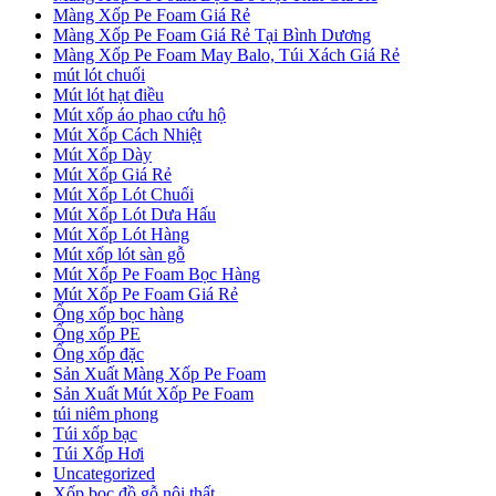
Màng Xốp Pe Foam Giá Rẻ
Màng Xốp Pe Foam Giá Rẻ Tại Bình Dương
Màng Xốp Pe Foam May Balo, Túi Xách Giá Rẻ
mút lót chuối
Mút lót hạt điều
Mút xốp áo phao cứu hộ
Mút Xốp Cách Nhiệt
Mút Xốp Dày
Mút Xốp Giá Rẻ
Mút Xốp Lót Chuối
Mút Xốp Lót Dưa Hấu
Mút Xốp Lót Hàng
Mút xốp lót sàn gỗ
Mút Xốp Pe Foam Bọc Hàng
Mút Xốp Pe Foam Giá Rẻ
Ống xốp bọc hàng
Ống xốp PE
Ống xốp đặc
Sản Xuất Màng Xốp Pe Foam
Sản Xuất Mút Xốp Pe Foam
túi niêm phong
Túi xốp bạc
Túi Xốp Hơi
Uncategorized
Xốp bọc đồ gỗ nội thất