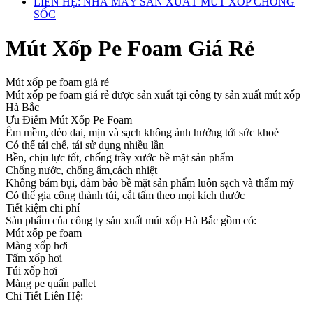
LIÊN HỆ: NHÀ MÁY SẢN XUẤT MÚT XỐP CHỐNG
SỐC
Mút Xốp Pe Foam Giá Rẻ
Mút xốp pe foam giá rẻ
Mút xốp pe foam giá rẻ được sản xuất tại công ty sản xuất mút xốp
Hà Bắc
Ưu Điểm Mút Xốp Pe Foam
Êm mềm, dẻo dai, mịn và sạch không ảnh hưởng tới sức khoẻ
Có thể tái chế, tái sử dụng nhiều lần
Bền, chịu lực tốt, chống trầy xước bề mặt sản phẩm
Chống nước, chống ẩm,cách nhiệt
Không bám bụi, đảm bảo bề mặt sản phẩm luôn sạch và thẩm mỹ
Có thể gia công thành túi, cắt tấm theo mọi kích thước
Tiết kiệm chi phí
Sản phẩm của công ty sản xuất mút xốp Hà Bắc gồm có:
Mút xốp pe foam
Màng xốp hơi
Tấm xốp hơi
Túi xốp hơi
Màng pe quấn pallet
Chi Tiết Liên Hệ: