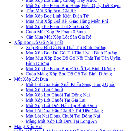
Mút Xốp Lót Hàng Chống Trầy Xước
Mút Xốp Pe Foam Bọc Hàng Hiệu Quả, Tiết Kiệm
Tấm Mút Xốp 5cm Giá Rẻ
Mút Xốp Bọc Linh Kiện Điện Tử
Mua Mút Xốp Giá Rẻ- Giao Hàng Miễn Phí
Mút Xốp Pe Foam Lót Sàn Giá Rẻ
Cuộn Mút Xốp Pe Foam 0.5mm
Cần Mua Mút Xốp Lót Sàn Giá Rẻ
Xốp Bọc Đồ Gỗ Nội Thất
Xốp Bọc Đồ Gỗ Nội Thất Tại Bình Dương
Mút Xốp Bọc Đồ Gỗ Tại Tân Uyên Bình Dương
Mua Mút Xốp Bọc Đồ Gỗ Nội Thất Tại Tân Uyên,
Bình Dương
Mút Xốp Pe Foam Bọc Đồ Gỗ Tại Bình Dương
Cuộn Màng Xốp Bọc Đồ Gỗ Tại Bình Dương
Mút Xốp Lót Dưa
Mút Lót Dưa Hấu Xuất Khẩu Sang Trung Quốc
Mút Xốp Lót Chuối
Mút Xốp Lót Chuối Tại Đồng Nai
Mút Xốp Lót Chuối Tại Gia Lai
Mút Xốp Lót Dưa Hấu Tại Bình Định
Mút Lót Dưa Hấu Giá Rẻ Tại Tiền Giang
Mút Lót Nải Đóng Chuối Tại Đồng Nai
Màng Mút Xốp Lót Dưa Tại Long An
Màng Xốp Hơi