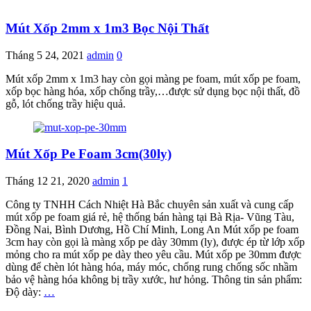
Mút Xốp 2mm x 1m3 Bọc Nội Thất
Tháng 5 24, 2021
admin
0
Mút xốp 2mm x 1m3 hay còn gọi màng pe foam, mút xốp pe foam,
xốp bọc hàng hóa, xốp chống trầy,…được sử dụng bọc nội thất, đồ
gỗ, lót chống trầy hiệu quả.
Mút Xốp Pe Foam 3cm(30ly)
Tháng 12 21, 2020
admin
1
Công ty TNHH Cách Nhiệt Hà Bắc chuyên sản xuất và cung cấp
mút xốp pe foam giá rẻ, hệ thống bán hàng tại Bà Rịa- Vũng Tàu,
Đồng Nai, Bình Dương, Hồ Chí Minh, Long An Mút xốp pe foam
3cm hay còn gọi là màng xốp pe dày 30mm (ly), được ép từ lớp xốp
mỏng cho ra mút xốp pe dày theo yêu cầu. Mút xốp pe 30mm được
dùng để chèn lót hàng hóa, máy móc, chống rung chống sốc nhầm
bảo vệ hàng hóa không bị trầy xước, hư hỏng. Thông tin sản phẩm:
Độ dày:
…