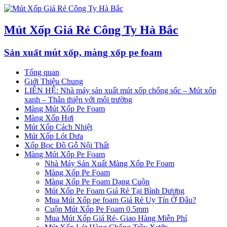
Mút Xốp Giá Rẻ Công Ty Hà Bắc
Sản xuất mút xốp, màng xốp pe foam
Tổng quan
Giới Thiệu Chung
LIÊN HỆ: Nhà máy sản xuất mút xốp chống sốc – Mút xốp
xanh – Thân thiện với môi trường
Màng Mút Xốp Pe Foam
Màng Xốp Hơi
Mút Xốp Cách Nhiệt
Mút Xốp Lót Dưa
Xốp Bọc Đồ Gỗ Nội Thất
Màng Mút Xốp Pe Foam
Nhà Máy Sản Xuất Màng Xốp Pe Foam
Màng Xốp Pe Foam
Màng Xốp Pe Foam Dạng Cuộn
Mút Xốp Pe Foam Giá Rẻ Tại Bình Dương
Mua Mút Xốp pe foam Giá Rẻ Uy Tín Ở Đâu?
Cuộn Mút Xốp Pe Foam 0.5mm
Mua Mút Xốp Giá Rẻ- Giao Hàng Miễn Phí