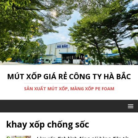
MÚT XỐP GIÁ RẺ CÔNG TY HÀ BẮC
SẢN XUẤT MÚT XỐP, MÀNG XỐP PE FOAM
khay xốp chống sốc