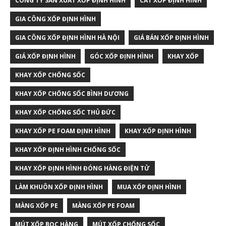
CÔNG TY SẢN XUẤT XỐP ĐỊNH HÌNH
CẮT XỐP ĐỊNH HÌNH
GIA CÔNG XỐP ĐỊNH HÌNH
GIA CÔNG XỐP ĐỊNH HÌNH HÀ NỘI
GIÁ BÁN XỐP ĐỊNH HÌNH
GIÁ XỐP ĐỊNH HÌNH
GÓC XỐP ĐỊNH HÌNH
KHAY XỐP
KHAY XỐP CHỐNG SỐC
KHAY XỐP CHỐNG SỐC BÌNH DƯƠNG
KHAY XỐP CHỐNG SỐC THỦ ĐỨC
KHAY XỐP PE FOAM ĐỊNH HÌNH
KHAY XỐP ĐỊNH HÌNH
KHAY XỐP ĐỊNH HÌNH CHỐNG SỐC
KHAY XỐP ĐỊNH HÌNH ĐÓNG HÀNG ĐIỆN TỬ
LÀM KHUÔN XỐP ĐỊNH HÌNH
MUA XỐP ĐỊNH HÌNH
MÀNG XỐP PE
MÀNG XỐP PE FOAM
MÚT XỐP BỌC HÀNG
MÚT XỐP CHỐNG SỐC