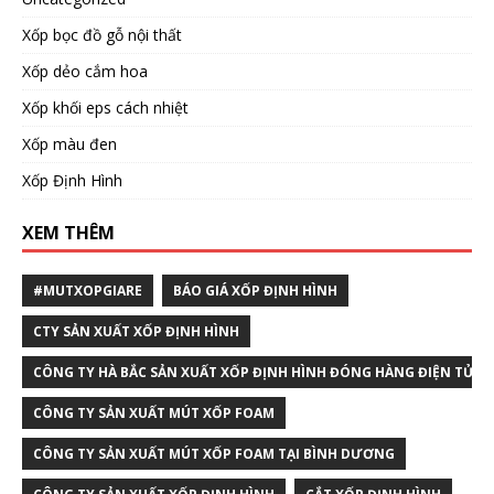
Xốp bọc đồ gỗ nội thất
Xốp dẻo cắm hoa
Xốp khối eps cách nhiệt
Xốp màu đen
Xốp Định Hình
XEM THÊM
#MUTXOPGIARE
BÁO GIÁ XỐP ĐỊNH HÌNH
CTY SẢN XUẤT XỐP ĐỊNH HÌNH
CÔNG TY HÀ BẮC SẢN XUẤT XỐP ĐỊNH HÌNH ĐÓNG HÀNG ĐIỆN TỬ T
CÔNG TY SẢN XUẤT MÚT XỐP FOAM
CÔNG TY SẢN XUẤT MÚT XỐP FOAM TẠI BÌNH DƯƠNG