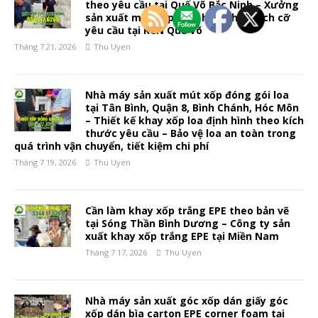
theo yêu cầu tại Quế Võ Bắc Ninh – Xưởng
sản xuất mút xốp định hình theo kích cỡ
yêu cầu tại KCN Quế Võ
Tháng 7 21, 2026
Thu Uyen
Nhà máy sản xuất mút xốp đóng gói loa
tại Tân Bình, Quận 8, Bình Chánh, Hóc Môn
– Thiết kế khay xốp loa định hình theo kích
thước yêu cầu – Bảo vệ loa an toàn trong
quá trình vận chuyển, tiết kiệm chi phí
Tháng 7 19, 2026
Thu Uyen
Cần làm khay xốp trắng EPE theo bản vẽ
tại Sóng Thần Bình Dương – Công ty sản
xuất khay xốp trắng EPE tại Miền Nam
Tháng 7 17, 2026
Thu Uyen
Nhà máy sản xuất góc xốp dán giấy góc
xốp dán bìa carton EPE corner foam tại