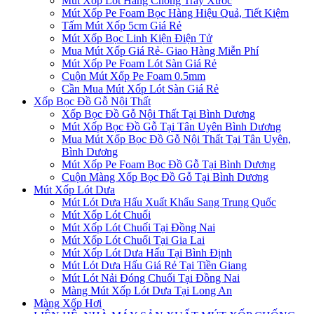
Mút Xốp Lót Hàng Chống Trầy Xước
Mút Xốp Pe Foam Bọc Hàng Hiệu Quả, Tiết Kiệm
Tấm Mút Xốp 5cm Giá Rẻ
Mút Xốp Bọc Linh Kiện Điện Tử
Mua Mút Xốp Giá Rẻ- Giao Hàng Miễn Phí
Mút Xốp Pe Foam Lót Sàn Giá Rẻ
Cuộn Mút Xốp Pe Foam 0.5mm
Cần Mua Mút Xốp Lót Sàn Giá Rẻ
Xốp Bọc Đồ Gỗ Nội Thất
Xốp Bọc Đồ Gỗ Nội Thất Tại Bình Dương
Mút Xốp Bọc Đồ Gỗ Tại Tân Uyên Bình Dương
Mua Mút Xốp Bọc Đồ Gỗ Nội Thất Tại Tân Uyên,
Bình Dương
Mút Xốp Pe Foam Bọc Đồ Gỗ Tại Bình Dương
Cuộn Màng Xốp Bọc Đồ Gỗ Tại Bình Dương
Mút Xốp Lót Dưa
Mút Lót Dưa Hấu Xuất Khẩu Sang Trung Quốc
Mút Xốp Lót Chuối
Mút Xốp Lót Chuối Tại Đồng Nai
Mút Xốp Lót Chuối Tại Gia Lai
Mút Xốp Lót Dưa Hấu Tại Bình Định
Mút Lót Dưa Hấu Giá Rẻ Tại Tiền Giang
Mút Lót Nải Đóng Chuối Tại Đồng Nai
Màng Mút Xốp Lót Dưa Tại Long An
Màng Xốp Hơi