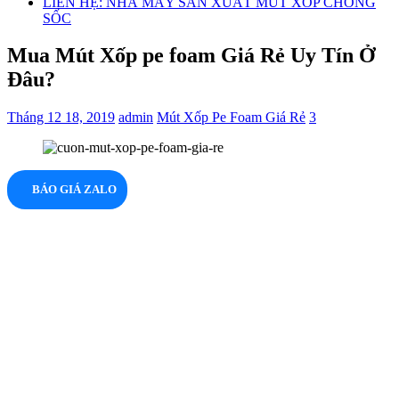
LIÊN HỆ: NHÀ MÁY SẢN XUẤT MÚT XỐP CHỐNG
SỐC
Mua Mút Xốp pe foam Giá Rẻ Uy Tín Ở
Đâu?
Tháng 12 18, 2019
admin
Mút Xốp Pe Foam Giá Rẻ
3
BÁO GIÁ ZALO