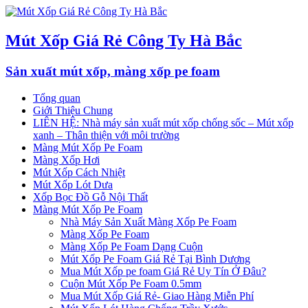
Mút Xốp Giá Rẻ Công Ty Hà Bắc
Sản xuất mút xốp, màng xốp pe foam
Tổng quan
Giới Thiệu Chung
LIÊN HỆ: Nhà máy sản xuất mút xốp chống sốc – Mút xốp
xanh – Thân thiện với môi trường
Màng Mút Xốp Pe Foam
Màng Xốp Hơi
Mút Xốp Cách Nhiệt
Mút Xốp Lót Dưa
Xốp Bọc Đồ Gỗ Nội Thất
Màng Mút Xốp Pe Foam
Nhà Máy Sản Xuất Màng Xốp Pe Foam
Màng Xốp Pe Foam
Màng Xốp Pe Foam Dạng Cuộn
Mút Xốp Pe Foam Giá Rẻ Tại Bình Dương
Mua Mút Xốp pe foam Giá Rẻ Uy Tín Ở Đâu?
Cuộn Mút Xốp Pe Foam 0.5mm
Mua Mút Xốp Giá Rẻ- Giao Hàng Miễn Phí