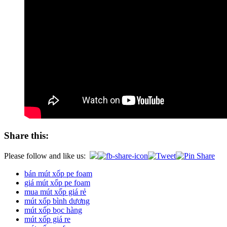
Share this:
Please follow and like us:
bán mút xốp pe foam
giá mút xốp pe foam
mua mút xốp giá rẻ
mút xốp bình dương
mút xốp bọc hàng
mút xốp giá re