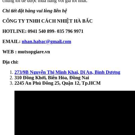
chúng tôi để được mua hàng với giá tốt nhất.
Chi tiết đặt hàng vui lòng liên hệ
CÔNG TY TNHH CÁCH NHIỆT HÀ BẮC
HOTLINE: 0941 540 899- 035 796 9971
EMAIL:
nhan.habac@gmail.com
WEB : mutxopgiare.vn
Địa chỉ:
273/9B Nguyễn Thị Minh Khai, Dĩ An, Bình Dương
310 Đồng Khởi, Biên Hòa, Đồng Nai
2245 An Phú Đông 25, Quận 12, Tp.HCM