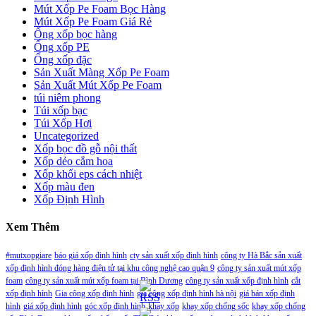
Mút Xốp Pe Foam Bọc Hàng
Mút Xốp Pe Foam Giá Rẻ
Ống xốp bọc hàng
Ống xốp PE
Ống xốp đặc
Sản Xuất Màng Xốp Pe Foam
Sản Xuất Mút Xốp Pe Foam
túi niêm phong
Túi xốp bạc
Túi Xốp Hơi
Uncategorized
Xốp bọc đồ gỗ nội thất
Xốp dẻo cắm hoa
Xốp khối eps cách nhiệt
Xốp màu đen
Xốp Định Hình
Xem Thêm
#mutxopgiare
báo giá xốp định hình
cty sản xuất xốp định hình
công ty Hà Bắc sản xuất
xốp định hình đóng hàng điện tử tại khu công nghệ cao quận 9
công ty sản xuất mút xốp
foam
công ty sản xuất mút xốp foam tại Bình Dương
công ty sản xuất xốp định hình
cắt
xốp định hình
Gia công xốp định hình
gia công xốp định hình hà nội
giá bán xốp định
hình
giá xốp định hình
góc xốp định hình
khay xốp
khay xốp chống sốc
khay xốp chống