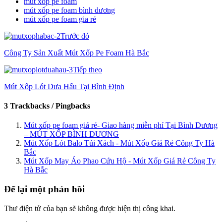
mút xốp pe foam
mút xốp pe foam bình dương
mút xốp pe foam gia rẻ
Trước đó
Công Ty Sản Xuất Mút Xốp Pe Foam Hà Bắc
Tiếp theo
Mút Xốp Lót Dưa Hấu Tại Bình Định
3 Trackbacks / Pingbacks
Mút xốp pe foam giá rẻ- Giao hàng miễn phí Tại Bình Dương
– MÚT XỐP BÌNH DƯƠNG
Mút Xốp Lót Balo Túi Xách - Mút Xốp Giá Rẻ Công Ty Hà
Bắc
Mút Xốp May Áo Phao Cứu Hộ - Mút Xốp Giá Rẻ Công Ty
Hà Bắc
Để lại một phản hồi
Thư điện tử của bạn sẽ không được hiện thị công khai.