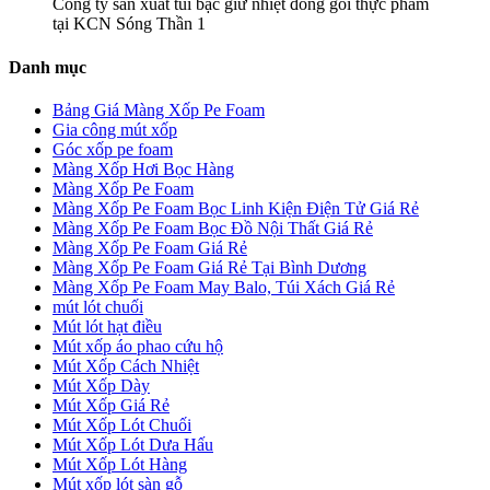
Công ty sản xuất túi bạc giữ nhiệt đóng gói thực phẩm
tại KCN Sóng Thần 1
Danh mục
Bảng Giá Màng Xốp Pe Foam
Gia công mút xốp
Góc xốp pe foam
Màng Xốp Hơi Bọc Hàng
Màng Xốp Pe Foam
Màng Xốp Pe Foam Bọc Linh Kiện Điện Tử Giá Rẻ
Màng Xốp Pe Foam Bọc Đồ Nội Thất Giá Rẻ
Màng Xốp Pe Foam Giá Rẻ
Màng Xốp Pe Foam Giá Rẻ Tại Bình Dương
Màng Xốp Pe Foam May Balo, Túi Xách Giá Rẻ
mút lót chuối
Mút lót hạt điều
Mút xốp áo phao cứu hộ
Mút Xốp Cách Nhiệt
Mút Xốp Dày
Mút Xốp Giá Rẻ
Mút Xốp Lót Chuối
Mút Xốp Lót Dưa Hấu
Mút Xốp Lót Hàng
Mút xốp lót sàn gỗ