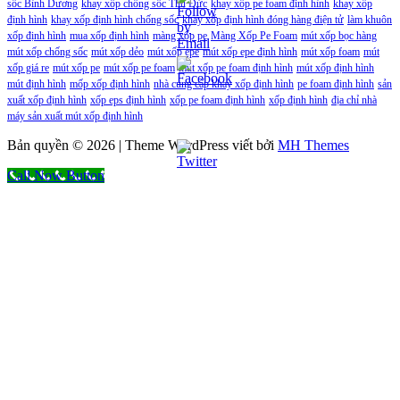
sốc Bình Dương
khay xốp chống sốc Thủ Đức
khay xốp pe foam định hình
khay xốp
định hình
khay xốp định hình chống sốc
khay xốp định hình đóng hàng điện tử
làm khuôn
xốp định hình
mua xốp định hình
màng xốp pe
Màng Xốp Pe Foam
mút xốp bọc hàng
mút xốp chống sốc
mút xốp dẻo
mút xốp epe
mút xốp epe định hình
mút xốp foam
mút
xốp giá re
mút xốp pe
mút xốp pe foam
mút xốp pe foam định hình
mút xốp định hình
mút định hình
mốp xốp định hình
nhà cung cấp khay xốp định hình
pe foam định hình
sản
xuất xốp định hình
xốp eps định hình
xốp pe foam định hình
xốp định hình
địa chỉ nhà
máy sản xuất mút xốp định hình
Bản quyền © 2026 | Theme WordPress viết bởi
MH Themes
Call Now Button