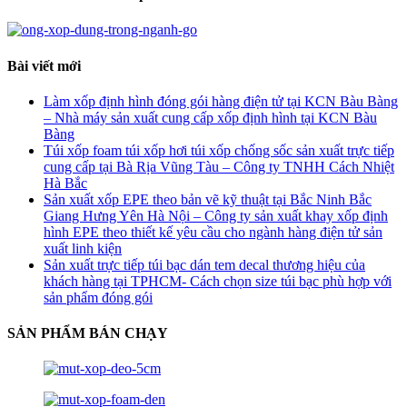
Bài viết mới
Làm xốp định hình đóng gói hàng điện tử tại KCN Bàu Bàng
– Nhà máy sản xuất cung cấp xốp định hình tại KCN Bàu
Bàng
Túi xốp foam túi xốp hơi túi xốp chống sốc sản xuất trực tiếp
cung cấp tại Bà Rịa Vũng Tàu – Công ty TNHH Cách Nhiệt
Hà Bắc
Sản xuất xốp EPE theo bản vẽ kỹ thuật tại Bắc Ninh Bắc
Giang Hưng Yên Hà Nội – Công ty sản xuất khay xốp định
hình EPE theo thiết kế yêu cầu cho ngành hàng điện tử sản
xuất linh kiện
Sản xuất trực tiếp túi bạc dán tem decal thương hiệu của
khách hàng tại TPHCM- Cách chọn size túi bạc phù hợp với
sản phẩm đóng gói
SẢN PHẨM BÁN CHẠY