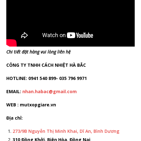
Chi tiết đặt hàng vui lòng liên hệ
CÔNG TY TNHH CÁCH NHIỆT HÀ BẮC
HOTLINE: 0941 540 899- 035 796 9971
EMAIL:
nhan.habac@gmail.com
WEB : mutxopgiare.vn
Địa chỉ:
273/9B Nguyễn Thị Minh Khai, Dĩ An, Bình Dương
310 Đồng Khởi, Biên Hòa, Đồng Nai