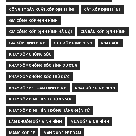
CÔNG TY SẢN XUẤT XỐP ĐỊNH HÌNH
CẮT XỐP ĐỊNH HÌNH
GIA CÔNG XỐP ĐỊNH HÌNH
GIA CÔNG XỐP ĐỊNH HÌNH HÀ NỘI
GIÁ BÁN XỐP ĐỊNH HÌNH
GIÁ XỐP ĐỊNH HÌNH
GÓC XỐP ĐỊNH HÌNH
KHAY XỐP
KHAY XỐP CHỐNG SỐC
KHAY XỐP CHỐNG SỐC BÌNH DƯƠNG
KHAY XỐP CHỐNG SỐC THỦ ĐỨC
KHAY XỐP PE FOAM ĐỊNH HÌNH
KHAY XỐP ĐỊNH HÌNH
KHAY XỐP ĐỊNH HÌNH CHỐNG SỐC
KHAY XỐP ĐỊNH HÌNH ĐÓNG HÀNG ĐIỆN TỬ
LÀM KHUÔN XỐP ĐỊNH HÌNH
MUA XỐP ĐỊNH HÌNH
MÀNG XỐP PE
MÀNG XỐP PE FOAM