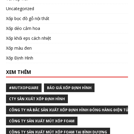
Uncategorized
Xốp bọc đồ gỗ nội thất
Xốp dẻo cắm hoa
Xốp khối eps cách nhiệt
Xốp màu đen
Xốp Định Hình
XEM THÊM
#MUTXOPGIARE
BÁO GIÁ XỐP ĐỊNH HÌNH
CTY SẢN XUẤT XỐP ĐỊNH HÌNH
CÔNG TY HÀ BẮC SẢN XUẤT XỐP ĐỊNH HÌNH ĐÓNG HÀNG ĐIỆN TỬ T
CÔNG TY SẢN XUẤT MÚT XỐP FOAM
CÔNG TY SẢN XUẤT MÚT XỐP FOAM TẠI BÌNH DƯƠNG