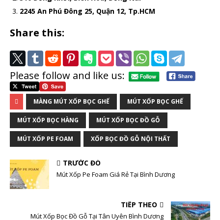
2245 An Phú Đông 25, Quận 12, Tp.HCM
Share this:
Please follow and like us:
MÀNG MÚT XỐP BỌC GHẾ
MÚT XỐP BỌC GHẾ
MÚT XỐP BỌC HÀNG
MÚT XỐP BỌC ĐỒ GỖ
MÚT XỐP PE FOAM
XỐP BỌC ĐỒ GỖ NỘI THẤT
TRƯỚC ĐÓ
Mút Xốp Pe Foam Giá Rẻ Tại Bình Dương
TIẾP THEO
Mút Xốp Bọc Đồ Gỗ Tại Tân Uyên Bình Dương