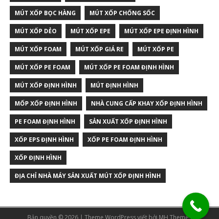
MÚT XỐP BỌC HÀNG
MÚT XỐP CHỐNG SỐC
MÚT XỐP DẺO
MÚT XỐP EPE
MÚT XỐP EPE ĐỊNH HÌNH
MÚT XỐP FOAM
MÚT XỐP GIÁ RE
MÚT XỐP PE
MÚT XỐP PE FOAM
MÚT XỐP PE FOAM ĐỊNH HÌNH
MÚT XỐP ĐỊNH HÌNH
MÚT ĐỊNH HÌNH
MỐP XỐP ĐỊNH HÌNH
NHÀ CUNG CẤP KHAY XỐP ĐỊNH HÌNH
PE FOAM ĐỊNH HÌNH
SẢN XUẤT XỐP ĐỊNH HÌNH
XỐP EPS ĐỊNH HÌNH
XỐP PE FOAM ĐỊNH HÌNH
XỐP ĐỊNH HÌNH
ĐỊA CHỈ NHÀ MÁY SẢN XUẤT MÚT XỐP ĐỊNH HÌNH
Bản quyền © 2026 | Theme WordPress viết bởi
MH Themes