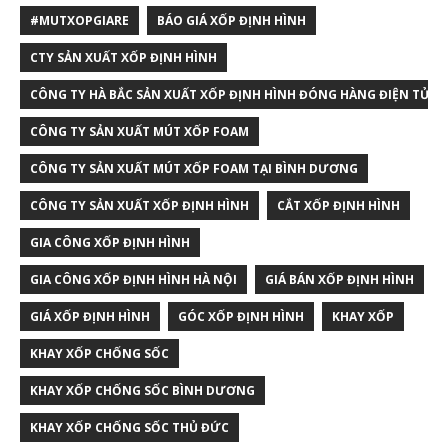
#MUTXOPGIARE
BÁO GIÁ XỐP ĐỊNH HÌNH
CTY SẢN XUẤT XỐP ĐỊNH HÌNH
CÔNG TY HÀ BẮC SẢN XUẤT XỐP ĐỊNH HÌNH ĐÓNG HÀNG ĐIỆN TỬ T
CÔNG TY SẢN XUẤT MÚT XỐP FOAM
CÔNG TY SẢN XUẤT MÚT XỐP FOAM TẠI BÌNH DƯƠNG
CÔNG TY SẢN XUẤT XỐP ĐỊNH HÌNH
CẮT XỐP ĐỊNH HÌNH
GIA CÔNG XỐP ĐỊNH HÌNH
GIA CÔNG XỐP ĐỊNH HÌNH HÀ NỘI
GIÁ BÁN XỐP ĐỊNH HÌNH
GIÁ XỐP ĐỊNH HÌNH
GÓC XỐP ĐỊNH HÌNH
KHAY XỐP
KHAY XỐP CHỐNG SỐC
KHAY XỐP CHỐNG SỐC BÌNH DƯƠNG
KHAY XỐP CHỐNG SỐC THỦ ĐỨC