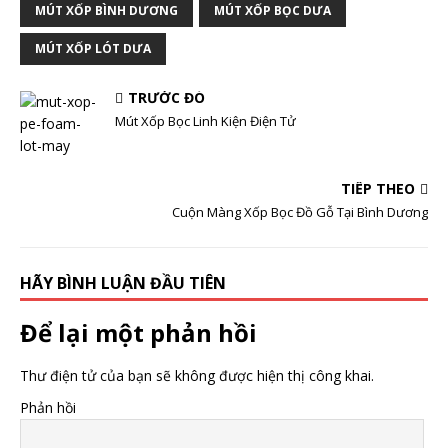
MÚT XỐP BÌNH DƯƠNG
MÚT XỐP BỌC DƯA
MÚT XỐP LÓT DƯA
TRƯỚC ĐÓ
Mút Xốp Bọc Linh Kiện Điện Tử
TIẾP THEO
Cuộn Màng Xốp Bọc Đồ Gỗ Tại Bình Dương
HÃY BÌNH LUẬN ĐẦU TIÊN
Để lại một phản hồi
Thư điện tử của bạn sẽ không được hiện thị công khai.
Phản hồi