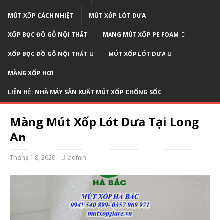
MÚT XỐP CÁCH NHIỆT
MÚT XỐP LÓT DƯA
XỐP BỌC ĐỒ GỖ NỘI THẤT
MÀNG MÚT XỐP PE FOAM
XỐP BỌC ĐỒ GỖ NỘI THẤT
MÚT XỐP LÓT DƯA
MÀNG XỐP HƠI
LIÊN HỆ: NHÀ MÁY SẢN XUẤT MÚT XỐP CHỐNG SỐC
Màng Mút Xốp Lót Dưa Tại Long
An
Tháng 1 8, 2020
admin