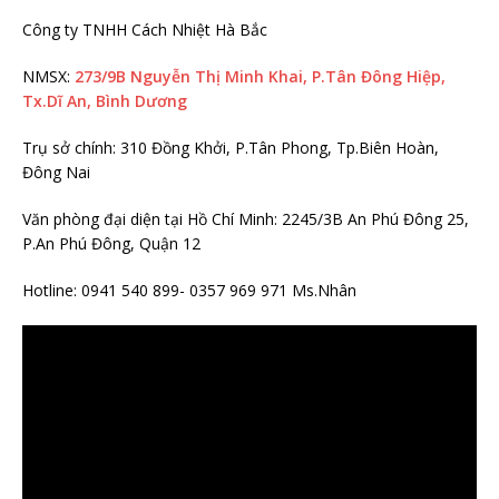
Công ty TNHH Cách Nhiệt Hà Bắc
NMSX:
273/9B Nguyễn Thị Minh Khai, P.Tân Đông Hiệp,
Tx.Dĩ An, Bình Dương
Trụ sở chính: 310 Đồng Khởi, P.Tân Phong, Tp.Biên Hoàn,
Đông Nai
Văn phòng đại diện tại Hồ Chí Minh: 2245/3B An Phú Đông 25,
P.An Phú Đông, Quận 12
Hotline: 0941 540 899- 0357 969 971 Ms.Nhân