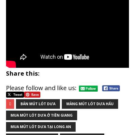
Share this:
Please follow and like us:
BÁN MÚT LÓT DƯA
MÀNG MÚT LÓT DƯA HẤU
MUA MÚT LÓT DƯA Ở TIỀN GIANG
MUA MÚT LÓT DƯA TẠI LONG AN