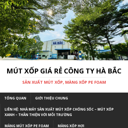
MÚT XỐP GIÁ RẺ CÔNG TY HÀ BẮC
SẢN XUẤT MÚT XỐP, MÀNG XỐP PE FOAM
TỔNG QUAN
GIỚI THIỆU CHUNG
LIÊN HỆ: NHÀ MÁY SẢN XUẤT MÚT XỐP CHỐNG SỐC – MÚT XỐP
XANH – THÂN THIỆN VỚI MÔI TRƯỜNG
MÀNG MÚT XỐP PE FOAM
MÀNG XỐP HƠI