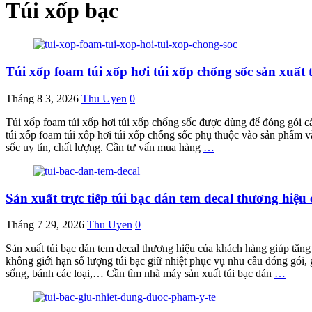
Túi xốp bạc
Túi xốp foam túi xốp hơi túi xốp chống sốc sản xuấ
Tháng 8 3, 2026
Thu Uyen
0
Túi xốp foam túi xốp hơi túi xốp chống sốc được dùng để đóng gói c
túi xốp foam túi xốp hơi túi xốp chống sốc phụ thuộc vào sản phẩm v
sốc uy tín, chất lượng. Cần tư vấn mua hàng
…
Sản xuất trực tiếp túi bạc dán tem decal thương hi
Tháng 7 29, 2026
Thu Uyen
0
Sản xuất túi bạc dán tem decal thương hiệu của khách hàng giúp tăng gi
không giới hạn số lượng túi bạc giữ nhiệt phục vụ nhu cầu đóng gói, 
sống, bánh các loại,… Cần tìm nhà máy sản xuất túi bạc dán
…