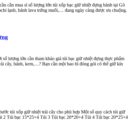
 cầu cần mua sỉ số lượng lớn túi xốp bạc giữ nhiệt đựng bánh tại Gò
mochi lạnh, bánh lava trứng muối,… đang ngày càng được ưa chuộng.
ường
i số lượng lớn cần tham khảo giá túi bạc giữ nhiệt đựng thực phẩm
trái cây, bánh, kem,…? Bạn cần một bao bì đóng gói có thể giữ kín
hước túi xốp giữ nhiệt trái cây cho phù hợp Một số quy cách túi giữ
úi bạc 15*25+4 Túi 3 Túi bạc 20*20+4 Túi 4 Túi bạc 20*25+4