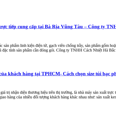
t trực tiếp cung cấp tại Bà Rịa Vũng Tàu – Công ty 
ác sản phẩm linh kiện điện tử, gạch viên chống trầy, sản phẩm gốm ho
à đặc tính sản phẩm cần đóng gói. Công ty TNHH Cách Nhiệt Hà Bắc tự 
ệu của khách hàng tại TPHCM- Cách chọn size túi bạc 
á trị nhận diện thương hiệu trên thị trường, là nhà máy sản xuất trực t
giao hàng của nhiều đối tượng khách hàng khác nhau như: sản xuất kem 