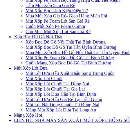
Mút Xốp Pe Foam Bọc Hàng Hiệu Quả, Tiết Kiệm
Tấm Mút Xốp 5cm Giá Rẻ
Mút Xốp Bọc Linh Kiện Điện Tử
Mua Mút Xốp Giá Rẻ- Giao Hàng Miễn Phí
Mút Xốp Pe Foam Lót Sàn Giá Rẻ
Cuộn Mút Xốp Pe Foam 0.5mm
Cần Mua Mút Xốp Lót Sàn Giá Rẻ
Xốp Bọc Đồ Gỗ Nội Thất
Xốp Bọc Đồ Gỗ Nội Thất Tại Bình Dương
Mút Xốp Bọc Đồ Gỗ Tại Tân Uyên Bình Dương
Mua Mút Xốp Bọc Đồ Gỗ Nội Thất Tại Tân Uyên, Bìn
Mút Xốp Pe Foam Bọc Đồ Gỗ Tại Bình Dương
Cuộn Màng Xốp Bọc Đồ Gỗ Tại Bình Dương
Mút Xốp Lót Dưa
Mút Lót Dưa Hấu Xuất Khẩu Sang Trung Quốc
Mút Xốp Lót Chuối
Mút Xốp Lót Chuối Tại Đồng Nai
Mút Xốp Lót Chuối Tại Gia Lai
Mút Xốp Lót Dưa Hấu Tại Bình Định
Mút Lót Dưa Hấu Giá Rẻ Tại Tiền Giang
Mút Lót Nải Đóng Chuối Tại Đồng Nai
Màng Mút Xốp Lót Dưa Tại Long An
Màng Xốp Hơi
LIÊN HỆ: NHÀ MÁY SẢN XUẤT MÚT XỐP CHỐNG S