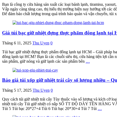
Bạn là công ty cửa hàng sản xuất các loại bánh lạnh, tiramisu, yaour
Vấp ngày càng tăng cao, thị hiếu thị trường hiện nay hướng tới các
Để đảm bảo chất lượng trong quá trình bảo quản và vận chuyển, túi 
Giá túi bạc giữ nhiệt đựng thực phẩm đông lạnh tại H
Tháng 6 11, 2025
Thu Uyen
0
Túi bạc giữ nhiệt đựng thực phẩm đông lạnh tại HCM – Giải pháp bao
đông lạnh tại HCM? Bạn là các chuỗi siêu thị, cửa hàng tiện lợi cần 
sản phẩm, giữ nóng và giữ lạnh các sản phẩm bên
…
Báo giá túi xốp giữ nhiệt trái cây số lượng nhiều – Q
Tháng 5 17, 2025
Thu Uyen
0
Quy cách túi giữ nhiệt trái cây Tùy thuộc vào số lượng và kích cỡ loạ
nhiệt trái cây Túi giữ nhiệt có nắp SỐ TT ĐỘ DÀY TÊN HÀNG 
Túi 5 Túi bạc 20*27+4 Túi 6 Túi bạc 20*30+4 Túi 7 Túi
…