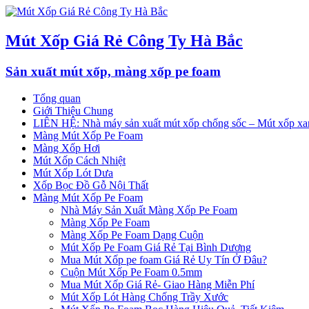
Mút Xốp Giá Rẻ Công Ty Hà Bắc
Sản xuất mút xốp, màng xốp pe foam
Tổng quan
Giới Thiệu Chung
LIÊN HỆ: Nhà máy sản xuất mút xốp chống sốc – Mút xốp xan
Màng Mút Xốp Pe Foam
Màng Xốp Hơi
Mút Xốp Cách Nhiệt
Mút Xốp Lót Dưa
Xốp Bọc Đồ Gỗ Nội Thất
Màng Mút Xốp Pe Foam
Nhà Máy Sản Xuất Màng Xốp Pe Foam
Màng Xốp Pe Foam
Màng Xốp Pe Foam Dạng Cuộn
Mút Xốp Pe Foam Giá Rẻ Tại Bình Dương
Mua Mút Xốp pe foam Giá Rẻ Uy Tín Ở Đâu?
Cuộn Mút Xốp Pe Foam 0.5mm
Mua Mút Xốp Giá Rẻ- Giao Hàng Miễn Phí
Mút Xốp Lót Hàng Chống Trầy Xước