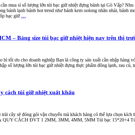
t, cần mua sỉ số lượng lớn túi bạc giữ nhiệt đựng bánh tại Gò Vấp? Nhu
 dòng bánh lạnh bánh hot trend như bánh kem oolong nhãn nhài, bánh 
xốp bạc giữ
…
CM – Bảng size túi bạc giữ nhiệt hiện nay trên thị tr
 bì tối ưu cho doanh nghiệp Bạn là công ty sản xuất cần nhập hàng vớ
nhập số lượng lớn túi bạc giữ nhiệt đựng thực phẩm đông lạnh, rau củ, 
uy cách túi giữ nhiệt xuất khẩu
i trái cây sẽ đóng gói vận chuyển mà khách hàng có thể lựa chọn kích t
VÀ QUY CÁCH ĐVT 1 2MM, 3MM, 4MM, 5MM Túi bạc 15*20+4 Túi 2 T