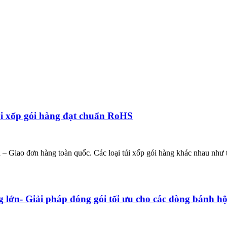
úi xốp gói hàng đạt chuẩn RoHS
 – Giao đơn hàng toàn quốc. Các loại túi xốp gói hàng khác nhau như t
 lớn- Giải pháp đóng gói tối ưu cho các dòng bánh hộp