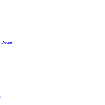
h Dương
ỐC