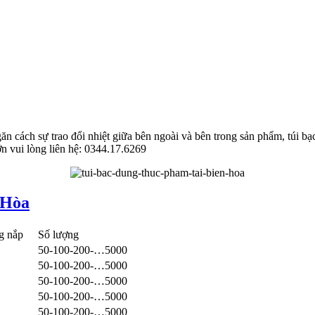
găn cách sự trao đổi nhiệt giữa bên ngoài và bên trong sản phẩm, túi b
ớn vui lòng liên hệ: 0344.17.6269
 Hòa
g nắp
Số lượng
50-100-200-…5000
50-100-200-…5000
50-100-200-…5000
50-100-200-…5000
50-100-200-…5000