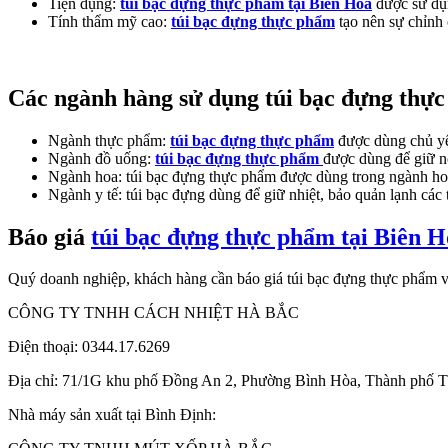
Tiện dụng:
túi bạc đựng thực phẩm tại Biên Hòa
được sử dụn
Tính thẩm mỹ cao:
túi bạc đựng thực phẩm
tạo nên sự chỉnh
Các ngành hàng sử dụng túi bạc đựng thự
Ngành thực phẩm:
túi bạc đựng thực phẩm
được dùng chủ yếu
Ngành đồ uống:
túi bạc đựng thực phẩm
được dùng để giữ n
Ngành hoa: túi bạc đựng thực phẩm được dùng trong ngành hoa,
Ngành y tế: túi bạc đựng dùng để giữ nhiệt, bảo quản lạnh các t
Báo giá
túi bạc đựng thực phẩm tại Biên 
Quý doanh nghiệp, khách hàng cần báo giá túi bạc đựng thực phẩm vu
CÔNG TY TNHH CÁCH NHIỆT HÀ BẮC
Điện thoại: 0344.17.6269
Địa chỉ: 71/1G khu phố Đồng An 2, Phường Bình Hòa, Thành phố 
Nhà máy sản xuất tại Bình Định: