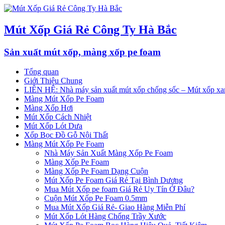
Mút Xốp Giá Rẻ Công Ty Hà Bắc
Sản xuất mút xốp, màng xốp pe foam
Tổng quan
Giới Thiệu Chung
LIÊN HỆ: Nhà máy sản xuất mút xốp chống sốc – Mút xốp xan
Màng Mút Xốp Pe Foam
Màng Xốp Hơi
Mút Xốp Cách Nhiệt
Mút Xốp Lót Dưa
Xốp Bọc Đồ Gỗ Nội Thất
Màng Mút Xốp Pe Foam
Nhà Máy Sản Xuất Màng Xốp Pe Foam
Màng Xốp Pe Foam
Màng Xốp Pe Foam Dạng Cuộn
Mút Xốp Pe Foam Giá Rẻ Tại Bình Dương
Mua Mút Xốp pe foam Giá Rẻ Uy Tín Ở Đâu?
Cuộn Mút Xốp Pe Foam 0.5mm
Mua Mút Xốp Giá Rẻ- Giao Hàng Miễn Phí
Mút Xốp Lót Hàng Chống Trầy Xước