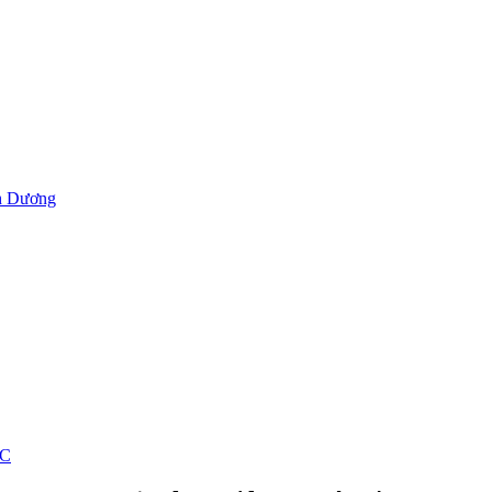
h Dương
ỐC