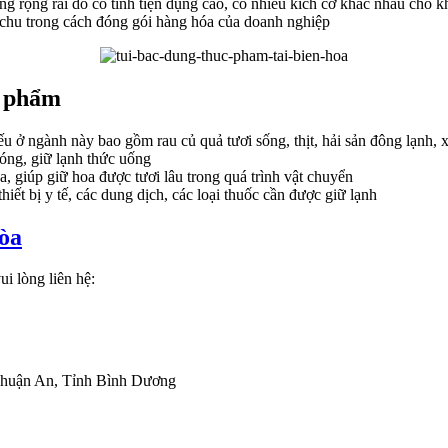
g rộng rãi do có tính tiện dụng cao, có nhiều kích cỡ khác nhau cho 
 chu trong cách đóng gói hàng hóa của doanh nghiệp
c phẩm
 ở ngành này bao gồm rau củ quả tươi sống, thịt, hải sản đông lạnh, 
óng, giữ lạnh thức uống
 giúp giữ hoa được tươi lâu trong quá trình vật chuyển
hiết bị y tế, các dung dịch, các loại thuốc cần được giữ lạnh
Hòa
i lòng liên hệ:
Thuận An, Tỉnh Bình Dương