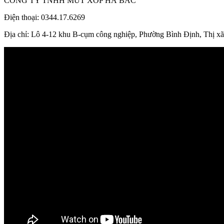
CÔNG TY TNHH MÚT XỐP HÀ BẮC
Điện thoại: 0344.17.6269
Địa chỉ: Lô 4-12 khu B-cụm công nghiệp, Phường Bình Định, Thị x