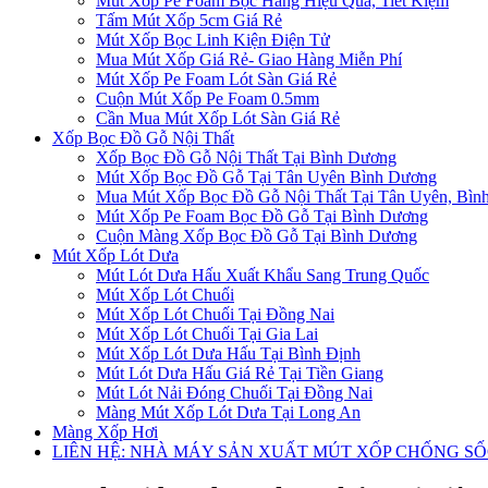
Mút Xốp Pe Foam Bọc Hàng Hiệu Quả, Tiết Kiệm
Tấm Mút Xốp 5cm Giá Rẻ
Mút Xốp Bọc Linh Kiện Điện Tử
Mua Mút Xốp Giá Rẻ- Giao Hàng Miễn Phí
Mút Xốp Pe Foam Lót Sàn Giá Rẻ
Cuộn Mút Xốp Pe Foam 0.5mm
Cần Mua Mút Xốp Lót Sàn Giá Rẻ
Xốp Bọc Đồ Gỗ Nội Thất
Xốp Bọc Đồ Gỗ Nội Thất Tại Bình Dương
Mút Xốp Bọc Đồ Gỗ Tại Tân Uyên Bình Dương
Mua Mút Xốp Bọc Đồ Gỗ Nội Thất Tại Tân Uyên, Bìn
Mút Xốp Pe Foam Bọc Đồ Gỗ Tại Bình Dương
Cuộn Màng Xốp Bọc Đồ Gỗ Tại Bình Dương
Mút Xốp Lót Dưa
Mút Lót Dưa Hấu Xuất Khẩu Sang Trung Quốc
Mút Xốp Lót Chuối
Mút Xốp Lót Chuối Tại Đồng Nai
Mút Xốp Lót Chuối Tại Gia Lai
Mút Xốp Lót Dưa Hấu Tại Bình Định
Mút Lót Dưa Hấu Giá Rẻ Tại Tiền Giang
Mút Lót Nải Đóng Chuối Tại Đồng Nai
Màng Mút Xốp Lót Dưa Tại Long An
Màng Xốp Hơi
LIÊN HỆ: NHÀ MÁY SẢN XUẤT MÚT XỐP CHỐNG S