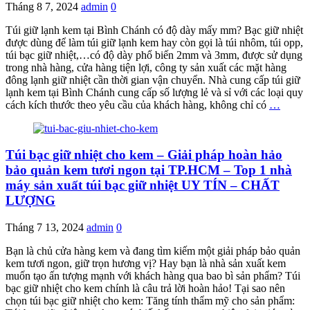
Tháng 8 7, 2024
admin
0
Túi giữ lạnh kem tại Bình Chánh có độ dày mấy mm? Bạc giữ nhiệt
được dùng để làm túi giữ lạnh kem hay còn gọi là túi nhôm, túi opp,
túi bạc giữ nhiệt,…có độ dày phổ biến 2mm và 3mm, được sử dụng
trong nhà hàng, cửa hàng tiện lợi, công ty sản xuất các mặt hàng
đông lạnh giữ nhiệt cần thời gian vận chuyển. Nhà cung cấp túi giữ
lạnh kem tại Bình Chánh cung cấp số lượng lẻ và sỉ với các loại quy
cách kích thước theo yêu cầu của khách hàng, không chỉ có
…
Túi bạc giữ nhiệt cho kem – Giải pháp hoàn hảo
bảo quản kem tươi ngon tại TP.HCM – Top 1 nhà
máy sản xuất túi bạc giữ nhiệt UY TÍN – CHẤT
LƯỢNG
Tháng 7 13, 2024
admin
0
Bạn là chủ cửa hàng kem và đang tìm kiếm một giải pháp bảo quản
kem tươi ngon, giữ trọn hương vị? Hay bạn là nhà sản xuất kem
muốn tạo ấn tượng mạnh với khách hàng qua bao bì sản phẩm? Túi
bạc giữ nhiệt cho kem chính là câu trả lời hoàn hảo! Tại sao nên
chọn túi bạc giữ nhiệt cho kem: Tăng tính thẩm mỹ cho sản phẩm: