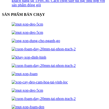
khách hàng tại TPHCM- Cách chọn size túi bạc phù hợp với
sản phẩm đóng gói
SẢN PHẨM BÁN CHẠY