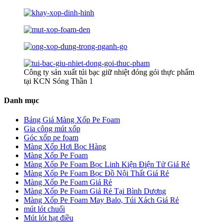
Công ty sản xuất túi bạc giữ nhiệt đóng gói thực phẩm
tại KCN Sóng Thần 1
Danh mục
Bảng Giá Màng Xốp Pe Foam
Gia công mút xốp
Góc xốp pe foam
Màng Xốp Hơi Bọc Hàng
Màng Xốp Pe Foam
Màng Xốp Pe Foam Bọc Linh Kiện Điện Tử Giá Rẻ
Màng Xốp Pe Foam Bọc Đồ Nội Thất Giá Rẻ
Màng Xốp Pe Foam Giá Rẻ
Màng Xốp Pe Foam Giá Rẻ Tại Bình Dương
Màng Xốp Pe Foam May Balo, Túi Xách Giá Rẻ
mút lót chuối
Mút lót hạt điều