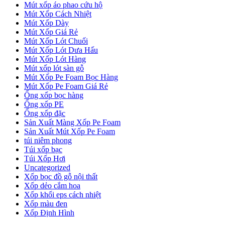
Mút xốp áo phao cứu hộ
Mút Xốp Cách Nhiệt
Mút Xốp Dày
Mút Xốp Giá Rẻ
Mút Xốp Lót Chuối
Mút Xốp Lót Dưa Hấu
Mút Xốp Lót Hàng
Mút xốp lót sàn gỗ
Mút Xốp Pe Foam Bọc Hàng
Mút Xốp Pe Foam Giá Rẻ
Ống xốp bọc hàng
Ống xốp PE
Ống xốp đặc
Sản Xuất Màng Xốp Pe Foam
Sản Xuất Mút Xốp Pe Foam
túi niêm phong
Túi xốp bạc
Túi Xốp Hơi
Uncategorized
Xốp bọc đồ gỗ nội thất
Xốp dẻo cắm hoa
Xốp khối eps cách nhiệt
Xốp màu đen
Xốp Định Hình