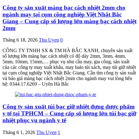
Công ty sản xuất màng bạc cách nhiệt 2mm cho
ngành may tại cụm công nghiệp Việt Nhật Bắc
Giang – Cung cấp số lượng lớn màng bạc cách nhiệt
2mm
Tháng 6 18, 2026
Thu Uyen
0
CÔNG TY TNHH SX & TM HÀ BẮC XANH, chuyên sản xuất
số lượng lớn màng bạc cách nhiệt có độ dày 2mm, 3mm, 4mm,
5mm, 10mm, 15mm,… phục vụ nhu cầu may, gia công, sản xuất
của các công ty may xuất khẩu, may balo túi xách, may túi giữ nhiệt
tại cụm công nghiệp Việt Nhật Bắc Giang. Cần tìm công ty sản xuất
và báo giá màng bạc cách nhiệt 2mm cho ngành may vui lòng liên
hệ: 0344.17.6269 – Uyên Hà Bắc
Công ty sản xuất túi bạc giữ nhiệt đựng dược phẩm
y tế tại TPHCM – Cung cấp số lượng lớn túi bạc giữ
nhiệt phục vụ ngành y tế
Tháng 6 1, 2026
Thu Uyen
1