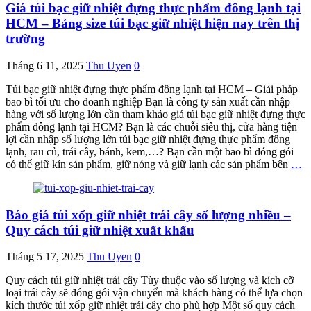
Giá túi bạc giữ nhiệt đựng thực phẩm đông lạnh tại
HCM – Bảng size túi bạc giữ nhiệt hiện nay trên thị
trường
Tháng 6 11, 2025
Thu Uyen
0
Túi bạc giữ nhiệt đựng thực phẩm đông lạnh tại HCM – Giải pháp
bao bì tối ưu cho doanh nghiệp Bạn là công ty sản xuất cần nhập
hàng với số lượng lớn cần tham khảo giá túi bạc giữ nhiệt đựng thực
phẩm đông lạnh tại HCM? Bạn là các chuỗi siêu thị, cửa hàng tiện
lợi cần nhập số lượng lớn túi bạc giữ nhiệt đựng thực phẩm đông
lạnh, rau củ, trái cây, bánh, kem,…? Bạn cần một bao bì đóng gói
có thể giữ kín sản phẩm, giữ nóng và giữ lạnh các sản phẩm bên
…
Báo giá túi xốp giữ nhiệt trái cây số lượng nhiều –
Quy cách túi giữ nhiệt xuất khẩu
Tháng 5 17, 2025
Thu Uyen
0
Quy cách túi giữ nhiệt trái cây Tùy thuộc vào số lượng và kích cỡ
loại trái cây sẽ đóng gói vận chuyển mà khách hàng có thể lựa chọn
kích thước túi xốp giữ nhiệt trái cây cho phù hợp Một số quy cách