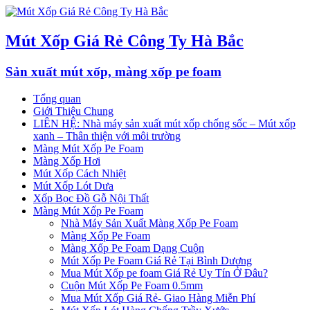
Mút Xốp Giá Rẻ Công Ty Hà Bắc
Sản xuất mút xốp, màng xốp pe foam
Tổng quan
Giới Thiệu Chung
LIÊN HỆ: Nhà máy sản xuất mút xốp chống sốc – Mút xốp
xanh – Thân thiện với môi trường
Màng Mút Xốp Pe Foam
Màng Xốp Hơi
Mút Xốp Cách Nhiệt
Mút Xốp Lót Dưa
Xốp Bọc Đồ Gỗ Nội Thất
Màng Mút Xốp Pe Foam
Nhà Máy Sản Xuất Màng Xốp Pe Foam
Màng Xốp Pe Foam
Màng Xốp Pe Foam Dạng Cuộn
Mút Xốp Pe Foam Giá Rẻ Tại Bình Dương
Mua Mút Xốp pe foam Giá Rẻ Uy Tín Ở Đâu?
Cuộn Mút Xốp Pe Foam 0.5mm
Mua Mút Xốp Giá Rẻ- Giao Hàng Miễn Phí