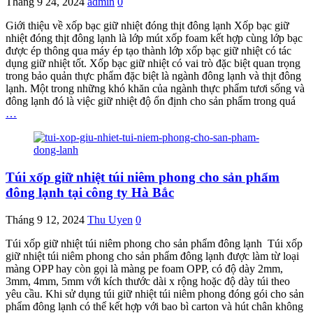
Tháng 9 24, 2024
admin
0
Giới thiệu về xốp bạc giữ nhiệt đóng thịt đông lạnh Xốp bạc giữ
nhiệt đóng thịt đông lạnh là lớp mút xốp foam kết hợp cùng lớp bạc
được ép thông qua máy ép tạo thành lớp xốp bạc giữ nhiệt có tác
dụng giữ nhiệt tốt. Xốp bạc giữ nhiệt có vai trò đặc biệt quan trọng
trong bảo quản thực phẩm đặc biệt là ngành đông lạnh và thịt đông
lạnh. Một trong những khó khăn của ngành thực phẩm tươi sống và
đông lạnh đó là việc giữ nhiệt độ ổn định cho sản phẩm trong quá
…
Túi xốp giữ nhiệt túi niêm phong cho sản phẩm
đông lạnh tại công ty Hà Bắc
Tháng 9 12, 2024
Thu Uyen
0
Túi xốp giữ nhiệt túi niêm phong cho sản phẩm đông lạnh Túi xốp
giữ nhiệt túi niêm phong cho sản phẩm đông lạnh được làm từ loại
màng OPP hay còn gọi là màng pe foam OPP, có độ dày 2mm,
3mm, 4mm, 5mm với kích thước dài x rộng hoặc độ dày túi theo
yêu cầu. Khi sử dụng túi giữ nhiệt túi niêm phong đóng gói cho sản
phẩm đông lạnh có thể kết hợp với bao bì carton và hút chân không