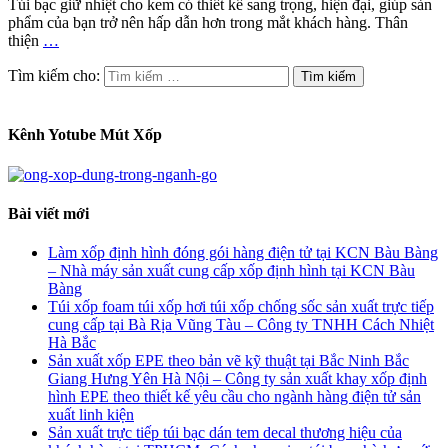
Túi bạc giữ nhiệt cho kem có thiết kế sang trọng, hiện đại, giúp sản
phẩm của bạn trở nên hấp dẫn hơn trong mắt khách hàng. Thân
thiện
…
Tìm kiếm cho:
Kênh Yotube Mút Xốp
Bài viết mới
Làm xốp định hình đóng gói hàng điện tử tại KCN Bàu Bàng
– Nhà máy sản xuất cung cấp xốp định hình tại KCN Bàu
Bàng
Túi xốp foam túi xốp hơi túi xốp chống sốc sản xuất trực tiếp
cung cấp tại Bà Rịa Vũng Tàu – Công ty TNHH Cách Nhiệt
Hà Bắc
Sản xuất xốp EPE theo bản vẽ kỹ thuật tại Bắc Ninh Bắc
Giang Hưng Yên Hà Nội – Công ty sản xuất khay xốp định
hình EPE theo thiết kế yêu cầu cho ngành hàng điện tử sản
xuất linh kiện
Sản xuất trực tiếp túi bạc dán tem decal thương hiệu của