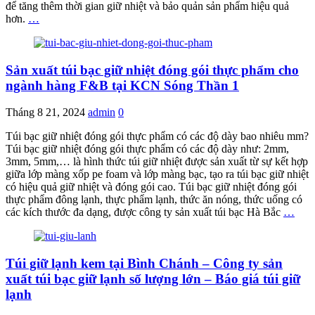
để tăng thêm thời gian giữ nhiệt và bảo quản sản phẩm hiệu quả
hơn.
…
Sản xuất túi bạc giữ nhiệt đóng gói thực phẩm cho
ngành hàng F&B tại KCN Sóng Thần 1
Tháng 8 21, 2024
admin
0
Túi bạc giữ nhiệt đóng gói thực phẩm có các độ dày bao nhiêu mm?
Túi bạc giữ nhiệt đóng gói thực phẩm có các độ dày như: 2mm,
3mm, 5mm,… là hình thức túi giữ nhiệt được sản xuất từ sự kết hợp
giữa lớp màng xốp pe foam và lớp màng bạc, tạo ra túi bạc giữ nhiệt
có hiệu quả giữ nhiệt và đóng gói cao. Túi bạc giữ nhiệt đóng gói
thực phẩm đông lạnh, thực phẩm lạnh, thức ăn nóng, thức uống có
các kích thước đa dạng, được công ty sản xuất túi bạc Hà Bắc
…
Túi giữ lạnh kem tại Bình Chánh – Công ty sản
xuất túi bạc giữ lạnh số lượng lớn – Báo giá túi giữ
lạnh