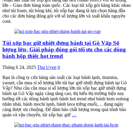
lớn – Giao đơn hàng toàn quốc. Các loại túi xốp gói hàng khác nhau
như túi foam, túi bóng khí, túi xốp bạc đang là lựa chọn hàng đầu
cho các đơn hàng đóng gói với số lượng lớn và xuất khẩu nguyên
cont.
Túi xốp bạc giữ nhiệt đựng bánh tại Gò Vấp Số
lượng lớn- Giải pháp đóng gói tối ưu cho các dòng
bánh hộp thiếc hot trend
Tháng 6 24, 2025
Thu Uyen
0
Bạn là công ty cửa hàng sản xuất các loại bánh lạnh, tiramisu,
yaourt, cần mua sỉ số lượng lớn túi bạc giữ nhiệt đựng bánh tại Gò
Vấp? Nhu cầu cần mua sỉ số lượng lớn túi xốp bạc giữ nhiệt đựng
bánh tại Gò Vấp ngày càng tăng cao, thị hiếu thị trường hiện nay
hướng tới các dòng bánh lạnh bánh hot trend như bánh kem oolong
nhãn nhài, bánh mochi lạnh, bánh lava trứng muối,… đang ngày
càng được ưa chuộng. Để đảm bảo chất lượng trong quá trình bảo
quản và vận chuyển, túi xốp bạc giữ
…