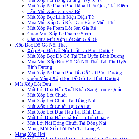
Mút Xốp Lót Hàng Chống Trầy Xước
Mút Xốp Pe Foam Bọc Hàng Hiệu Quả, Tiết Kiệm
Tấm Mút Xốp 5cm Giá Rẻ
Mút Xốp Bọc Linh Kiện Điện Tử
Mua Mút Xốp Giá Rẻ- Giao Hàng Miễn Phí
Mút Xốp Pe Foam Lót Sàn Giá Rẻ
Cuộn Mút Xốp Pe Foam 0.5mm
Cần Mua Mút Xốp Lót Sàn Giá Rẻ
Xốp Bọc Đồ Gỗ Nội Thất
Xốp Bọc Đồ Gỗ Nội Thất Tại Bình Dương
Mút Xốp Bọc Đồ Gỗ Tại Tân Uyên Bình Dương
Mua Mút Xốp Bọc Đồ Gỗ Nội Thất Tại Tân Uyên,
Bình Dương
Mút Xốp Pe Foam Bọc Đồ Gỗ Tại Bình Dương
Cuộn Màng Xốp Bọc Đồ Gỗ Tại Bình Dương
Mút Xốp Lót Dưa
Mút Lót Dưa Hấu Xuất Khẩu Sang Trung Quốc
Mút Xốp Lót Chuối
Mút Xốp Lót Chuối Tại Đồng Nai
Mút Xốp Lót Chuối Tại Gia Lai
Mút Xốp Lót Dưa Hấu Tại Bình Định
Mút Lót Dưa Hấu Giá Rẻ Tại Tiền Giang
Mút Lót Nải Đóng Chuối Tại Đồng Nai
Màng Mút Xốp Lót Dưa Tại Long An
Màng Xốp Hơi