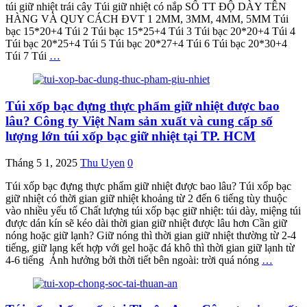
túi giữ nhiệt trái cây Túi giữ nhiệt có nắp SỐ TT ĐỘ DÀY TÊN
HÀNG VÀ QUY CÁCH ĐVT 1 2MM, 3MM, 4MM, 5MM Túi
bạc 15*20+4 Túi 2 Túi bạc 15*25+4 Túi 3 Túi bạc 20*20+4 Túi 4
Túi bạc 20*25+4 Túi 5 Túi bạc 20*27+4 Túi 6 Túi bạc 20*30+4
Túi 7 Túi
…
Túi xốp bạc đựng thực phẩm giữ nhiệt được bao
lâu? Công ty Việt Nam sản xuất và cung cấp số
lượng lớn túi xốp bạc giữ nhiệt tại TP. HCM
Tháng 5 1, 2025
Thu Uyen
0
Túi xốp bạc đựng thực phẩm giữ nhiệt được bao lâu? Túi xốp bạc
giữ nhiệt có thời gian giữ nhiệt khoảng từ 2 đến 6 tiếng tùy thuộc
vào nhiều yếu tố Chất lượng túi xốp bạc giữ nhiệt: túi dày, miệng túi
được dán kín sẽ kéo dài thời gian giữ nhiệt được lâu hơn Cần giữ
nóng hoặc giữ lạnh? Giữ nóng thì thời gian giữ nhiệt thường từ 2-4
tiếng, giữ lạng kết hợp với gel hoặc đá khô thì thời gian giữ lạnh từ
4-6 tiếng Ảnh hưởng bởi thời tiết bên ngoài: trời quá nóng
…