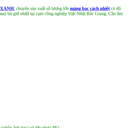
 XANH
, chuyên sản xuất số lượng lớn
màng bạc cách nhiệt
có độ
 túi giữ nhiệt tại cụm công nghiệp Việt Nhật Bắc Giang. Cần tìm
(phần ánh bạc) và lớp nhựa PE)