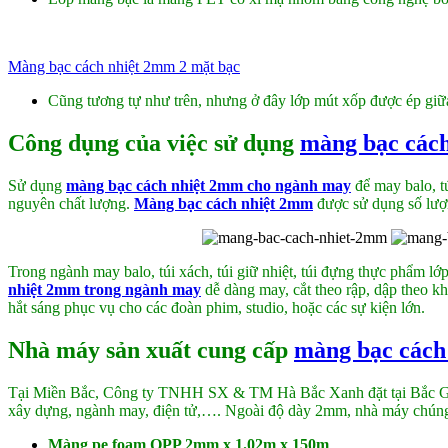
Màng bạc cách nhiệt 2mm 2 mặt bạc
Cũng tương tự như trên, nhưng ở đây lớp mút xốp được ép giữ
Công dụng của việc sử dụng
màng bạc các
Sử dụng
màng bạc cách nhiệt 2mm cho ngành may
để may balo, t
nguyên chất lượng.
Màng bạc cách nhiệt 2mm
được sử dụng số lượn
Trong ngành may balo, túi xách, túi giữ nhiệt, túi đựng thực phẩm lớ
nhiệt 2mm trong ngành may
dễ dàng may, cắt theo rập, dập theo 
hắt sáng phục vụ cho các đoàn phim, studio, hoặc các sự kiện lớn.
Nhà máy sản xuất cung cấp
màng bạc cách
Tại Miền Bắc, Công ty TNHH SX & TM Hà Bắc Xanh đặt tại Bắc Gian
xây dựng, ngành may, điện tử,…. Ngoài độ dày 2mm, nhà máy chúng 
Màng pe foam OPP 2mm x 1.02m x 150m