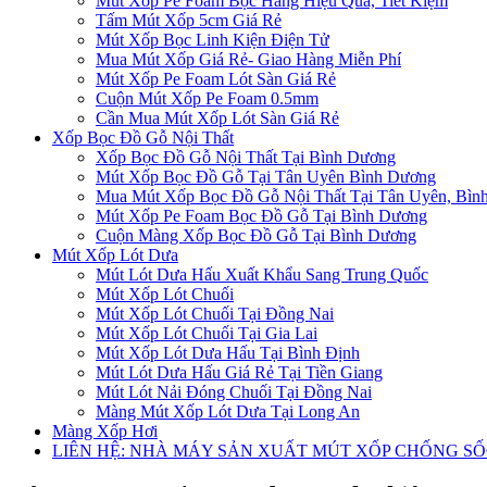
Mút Xốp Pe Foam Bọc Hàng Hiệu Quả, Tiết Kiệm
Tấm Mút Xốp 5cm Giá Rẻ
Mút Xốp Bọc Linh Kiện Điện Tử
Mua Mút Xốp Giá Rẻ- Giao Hàng Miễn Phí
Mút Xốp Pe Foam Lót Sàn Giá Rẻ
Cuộn Mút Xốp Pe Foam 0.5mm
Cần Mua Mút Xốp Lót Sàn Giá Rẻ
Xốp Bọc Đồ Gỗ Nội Thất
Xốp Bọc Đồ Gỗ Nội Thất Tại Bình Dương
Mút Xốp Bọc Đồ Gỗ Tại Tân Uyên Bình Dương
Mua Mút Xốp Bọc Đồ Gỗ Nội Thất Tại Tân Uyên, Bìn
Mút Xốp Pe Foam Bọc Đồ Gỗ Tại Bình Dương
Cuộn Màng Xốp Bọc Đồ Gỗ Tại Bình Dương
Mút Xốp Lót Dưa
Mút Lót Dưa Hấu Xuất Khẩu Sang Trung Quốc
Mút Xốp Lót Chuối
Mút Xốp Lót Chuối Tại Đồng Nai
Mút Xốp Lót Chuối Tại Gia Lai
Mút Xốp Lót Dưa Hấu Tại Bình Định
Mút Lót Dưa Hấu Giá Rẻ Tại Tiền Giang
Mút Lót Nải Đóng Chuối Tại Đồng Nai
Màng Mút Xốp Lót Dưa Tại Long An
Màng Xốp Hơi
LIÊN HỆ: NHÀ MÁY SẢN XUẤT MÚT XỐP CHỐNG S