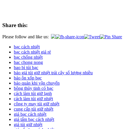
Share this:
Please follow and like us:
bạc cách nhiệt
bạc cách nhiệt giá rẻ
bạc chống nhiệt
bac chong nong
bao bì túi bạc
báo giá túi giữ nhiệt trái cây số lượng nhiều
bảo ôn xốp bạc
bảo quản khi vận chuyển
bông thủy tinh có bạc
cách làm túi giữ lạnh
cách làm túi giữ nhiệt
công ty may túi giữ nhiệt
cung cấp túi giữ nhiệt
giá bạc cách nhiệt
giá tấm bạc cách nhiệt
giá túi giữ nhiệt