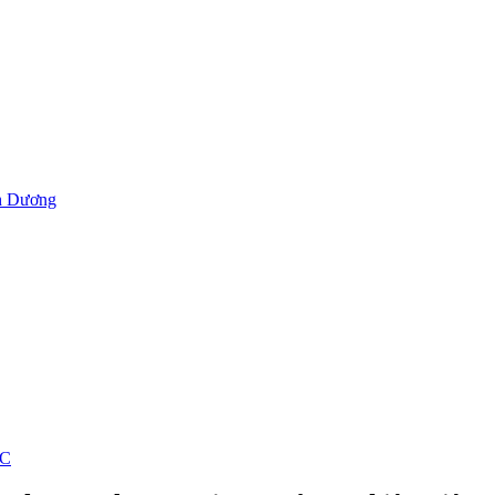
h Dương
ỐC