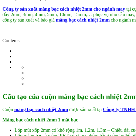
Công ty sản xuất màng bạc cách nhiệt 2mm cho ngành may
tại c
dày 2mm, 3mm, 4mm, 5mm, 10mm, 15mm,… phục vụ nhu cầu may, gia cô
công ty sản xuất và báo giá
màng bạc cách nhiệt 2mm
cho ngành ma
Contents
Cấu tạo của cuộn màng bạc cách nhiệt 2
Cuộn
màng bạc cách nhiệt 2mm
được sản xuất tại
Công ty TNHH
Màng bạc cách nhiệt 2mm 1 mặt bạc
Lớp mút xốp 2mm có khổ rộng 1m, 1.2m, 1.3m – Chiều dài 
Lớp màng bạc là màng PET có xi mạ nhôm bằng công nghệ bốc