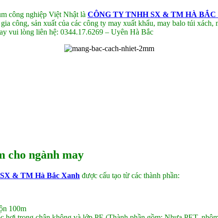
ụm công nghiệp Việt Nhật là
CÔNG TY TNHH SX & TM HÀ BẮC
ng, sản xuất của các công ty may xuất khẩu, may balo túi xách, may
y vui lòng liên hệ: 0344.17.6269 – Uyên Hà Bắc
mm cho ngành may
 SX & TM Hà Bắc Xanh
được cấu tạo từ các thành phần:
cuộn 100m
 hơi trong chân không và lớp PE (Thành phần gồm: Nhựa PET, nhôm 