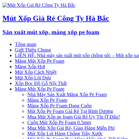
Mút Xốp Giá Rẻ Công Ty Hà Bắc
Sản xuất mút xốp, màng xốp pe foam
Tổng quan
Giới Thiệu Chung
LIÊN HỆ: Nhà máy sản xuất mút xốp chống sốc – Mút xốp xan
Màng Mút Xốp Pe Foam
Màng Xốp Hơi
Mút Xốp Cách Nhiệt
Mút Xốp Lót Dưa
Xốp Bọc Đồ Gỗ Nội Thất
Màng Mút Xốp Pe Foam
Nhà Máy Sản Xuất Màng Xốp Pe Foam
Màng Xốp Pe Foam
Màng Xốp Pe Foam Dạng Cuộn
Mút Xốp Pe Foam Giá Rẻ Tại Bình Dương
Mua Mút Xốp pe foam Giá Rẻ Uy Tín Ở Đâu?
Cuộn Mút Xốp Pe Foam 0.5mm
Mua Mút Xốp Giá Rẻ- Giao Hàng Miễn Phí
Mút Xốp Lót Hàng Chống Trầy Xước