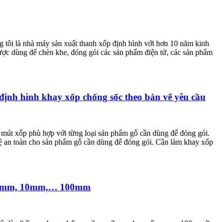
tôi là nhà máy sản xuất thanh xốp định hình với hơn 10 năm kinh
ược dùng để chèn khe, đóng gói các sản phẩm điện tử, các sản phẩm
định hình khay xốp chống sốc theo bản vẽ yêu cầu
u mút xốp phù hợp với từng loại sản phẩm gỗ cần dùng để đóng gói.
vệ an toàn cho sản phẩm gỗ cần dùng để đóng gói. Cần làm khay xốp
, 5mm, 10mm,… 100mm