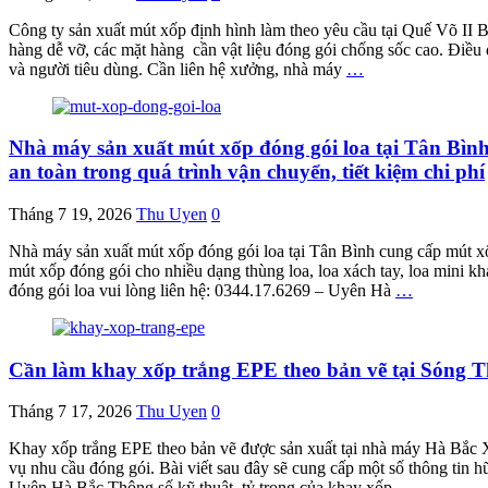
Công ty sản xuất mút xốp định hình làm theo yêu cầu tại Quế Võ II 
hàng dễ vỡ, các mặt hàng cần vật liệu đóng gói chống sốc cao. Điều 
và người tiêu dùng. Cần liên hệ xưởng, nhà máy
…
Nhà máy sản xuất mút xốp đóng gói loa tại Tân Bình
an toàn trong quá trình vận chuyển, tiết kiệm chi phí
Tháng 7 19, 2026
Thu Uyen
0
Nhà máy sản xuất mút xốp đóng gói loa tại Tân Bình cung cấp mút xố
mút xốp đóng gói cho nhiều dạng thùng loa, loa xách tay, loa mini kh
đóng gói loa vui lòng liên hệ: 0344.17.6269 – Uyên Hà
…
Cần làm khay xốp trắng EPE theo bản vẽ tại Sóng 
Tháng 7 17, 2026
Thu Uyen
0
Khay xốp trắng EPE theo bản vẽ được sản xuất tại nhà máy Hà Bắc Xan
vụ nhu cầu đóng gói. Bài viết sau đây sẽ cung cấp một số thông tin 
Uyên Hà Bắc Thông số kỹ thuật, tỷ trọng của khay xốp
…