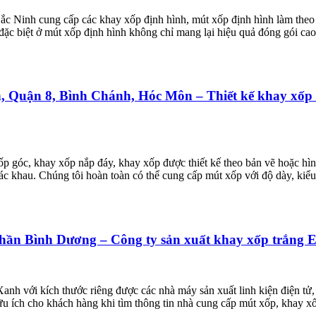
Bắc Ninh cung cấp các khay xốp định hình, mút xốp định hình làm theo
đặc biệt ở mút xốp định hình không chỉ mang lại hiệu quả đóng gói ca
, Quận 8, Bình Chánh, Hóc Môn – Thiết kế khay xốp lo
p góc, khay xốp nắp đáy, khay xốp được thiết kế theo bản vẽ hoặc hìn
ác khau. Chúng tôi hoàn toàn có thể cung cấp mút xốp với độ dày, kiểu
Thần Bình Dương – Công ty sản xuất khay xốp trắng 
h với kích thước riêng được các nhà máy sản xuất linh kiện điện tử, 
hữu ích cho khách hàng khi tìm thông tin nhà cung cấp mút xốp, khay x