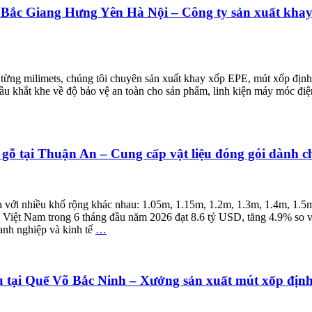
 Bắc Giang Hưng Yên Hà Nội – Công ty sản xuất khay
 từng milimets, chúng tôi chuyên sản xuất khay xốp EPE, mút xốp định
ầu khắt khe về độ bảo vệ an toàn cho sản phẩm, linh kiện máy móc điệ
ỗ tại Thuận An – Cung cấp vật liệu đóng gói dành ch
 với nhiều khổ rộng khác nhau: 1.05m, 1.15m, 1.2m, 1.3m, 1.4m, 1.5m
a Việt Nam trong 6 tháng đầu năm 2026 đạt 8.6 tỷ USD, tăng 4.9% so 
anh nghiệp và kinh tế
…
u tại Quế Võ Bắc Ninh – Xưởng sản xuất mút xốp định