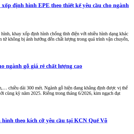
 xốp định hình EPE theo thiết kế yêu cầu cho ngành
 hình, khay xốp định hình chống tĩnh điện với nhiều hình dạng khác
n tử không bị ảnh hưởng đến chất lượng trong quá trình vận chuyển,
o ngành gỗ giá rẻ chất lượng cao
,… chiều dài 300 mét. Ngành gỗ hiện đang khẳng định được vị thế
với cùng kỳ năm 2025. Riêng trong tháng 6/2026, kim ngạch đạt
 hình theo kích cỡ yêu cầu tại KCN Quế Võ