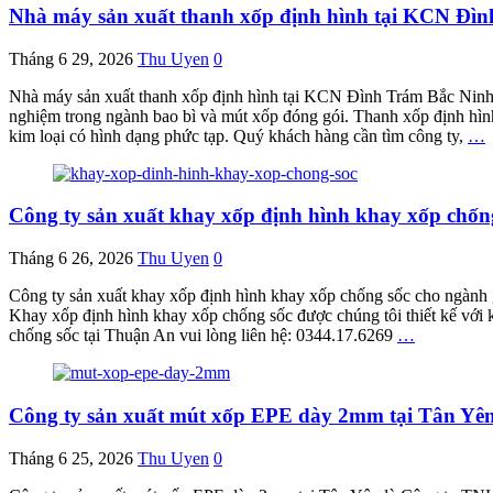
Nhà máy sản xuất thanh xốp định hình tại KCN Đình
Tháng 6 29, 2026
Thu Uyen
0
Nhà máy sản xuất thanh xốp định hình tại KCN Đình Trám Bắc Ninh đ
nghiệm trong ngành bao bì và mút xốp đóng gói. Thanh xốp định hình
kim loại có hình dạng phức tạp. Quý khách hàng cần tìm công ty,
…
Công ty sản xuất khay xốp định hình khay xốp chống
Tháng 6 26, 2026
Thu Uyen
0
Công ty sản xuất khay xốp định hình khay xốp chống sốc cho ngành gỗ
Khay xốp định hình khay xốp chống sốc được chúng tôi thiết kế với 
chống sốc tại Thuận An vui lòng liên hệ: 0344.17.6269
…
Công ty sản xuất mút xốp EPE dày 2mm tại Tân 
Tháng 6 25, 2026
Thu Uyen
0