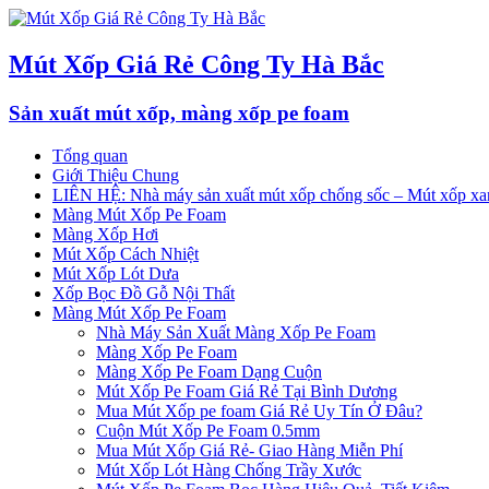
Mút Xốp Giá Rẻ Công Ty Hà Bắc
Sản xuất mút xốp, màng xốp pe foam
Tổng quan
Giới Thiệu Chung
LIÊN HỆ: Nhà máy sản xuất mút xốp chống sốc – Mút xốp xan
Màng Mút Xốp Pe Foam
Màng Xốp Hơi
Mút Xốp Cách Nhiệt
Mút Xốp Lót Dưa
Xốp Bọc Đồ Gỗ Nội Thất
Màng Mút Xốp Pe Foam
Nhà Máy Sản Xuất Màng Xốp Pe Foam
Màng Xốp Pe Foam
Màng Xốp Pe Foam Dạng Cuộn
Mút Xốp Pe Foam Giá Rẻ Tại Bình Dương
Mua Mút Xốp pe foam Giá Rẻ Uy Tín Ở Đâu?
Cuộn Mút Xốp Pe Foam 0.5mm
Mua Mút Xốp Giá Rẻ- Giao Hàng Miễn Phí
Mút Xốp Lót Hàng Chống Trầy Xước