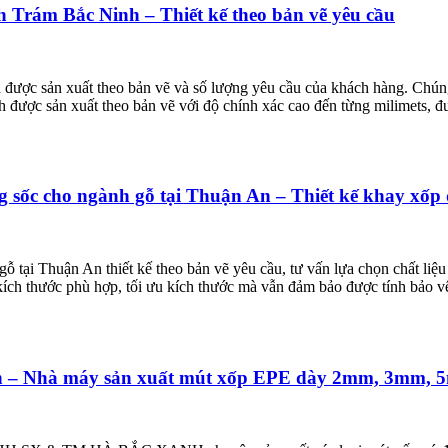
 Trám Bắc Ninh – Thiết kế theo bản vẽ yêu cầu
ược sản xuất theo bản vẽ và số lượng yêu cầu của khách hàng. Chúng 
 được sản xuất theo bản vẽ với độ chính xác cao đến từng milimets, đ
 sốc cho ngành gỗ tại Thuận An – Thiết kế khay xốp 
 tại Thuận An thiết kế theo bản vẽ yêu cầu, tư vấn lựa chọn chất liệ
kích thước phù hợp, tối ưu kích thước mà vẫn đảm bảo được tính bảo 
Yên – Nhà máy sản xuất mút xốp EPE dày 2mm, 3mm