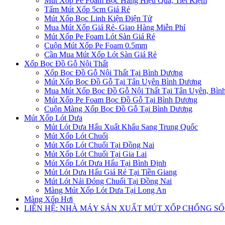
Mút Xốp Pe Foam Bọc Hàng Hiệu Quả, Tiết Kiệm
Tấm Mút Xốp 5cm Giá Rẻ
Mút Xốp Bọc Linh Kiện Điện Tử
Mua Mút Xốp Giá Rẻ- Giao Hàng Miễn Phí
Mút Xốp Pe Foam Lót Sàn Giá Rẻ
Cuộn Mút Xốp Pe Foam 0.5mm
Cần Mua Mút Xốp Lót Sàn Giá Rẻ
Xốp Bọc Đồ Gỗ Nội Thất
Xốp Bọc Đồ Gỗ Nội Thất Tại Bình Dương
Mút Xốp Bọc Đồ Gỗ Tại Tân Uyên Bình Dương
Mua Mút Xốp Bọc Đồ Gỗ Nội Thất Tại Tân Uyên, Bìn
Mút Xốp Pe Foam Bọc Đồ Gỗ Tại Bình Dương
Cuộn Màng Xốp Bọc Đồ Gỗ Tại Bình Dương
Mút Xốp Lót Dưa
Mút Lót Dưa Hấu Xuất Khẩu Sang Trung Quốc
Mút Xốp Lót Chuối
Mút Xốp Lót Chuối Tại Đồng Nai
Mút Xốp Lót Chuối Tại Gia Lai
Mút Xốp Lót Dưa Hấu Tại Bình Định
Mút Lót Dưa Hấu Giá Rẻ Tại Tiền Giang
Mút Lót Nải Đóng Chuối Tại Đồng Nai
Màng Mút Xốp Lót Dưa Tại Long An
Màng Xốp Hơi
LIÊN HỆ: NHÀ MÁY SẢN XUẤT MÚT XỐP CHỐNG S