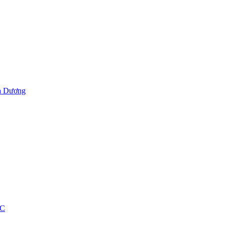
h Dương
ỐC