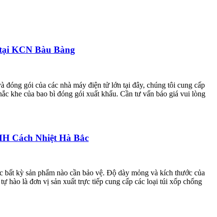
h tại KCN Bàu Bàng
à đóng gói của các nhà máy điện tử lớn tại đây, chúng tôi cung cấp
hắc khe của bao bì đóng gói xuất khẩu. Cần tư vấn báo giá vui lòng
TNHH Cách Nhiệt Hà Bắc
ặc bất kỳ sản phẩm nào cần bảo vệ. Độ dày mỏng và kích thước của
hào là đơn vị sản xuất trực tiếp cung cấp các loại túi xốp chống