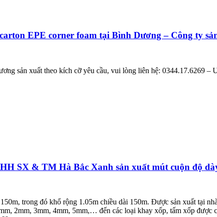
carton EPE corner foam tại Bình Dương – Công ty sản
Dương sản xuất theo kích cỡ yêu cầu, vui lòng liên hệ: 0344.17.6269 –
NHH SX & TM Hà Bắc Xanh sản xuất mút cuộn độ dà
50m, trong đó khổ rộng 1.05m chiều dài 150m. Được sản xuất tại nhà
mm, 2mm, 3mm, 4mm, 5mm,… đến các loại khay xốp, tấm xốp được cắt 