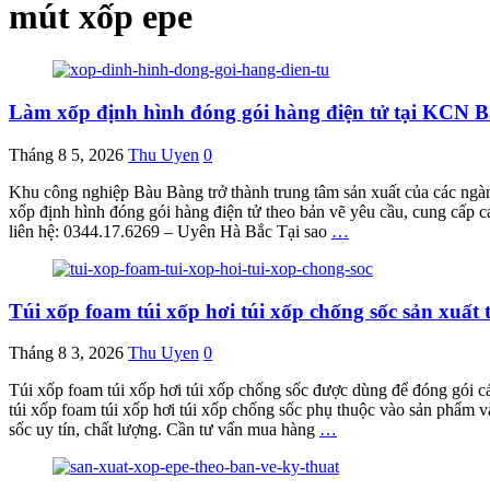
mút xốp epe
Làm xốp định hình đóng gói hàng điện tử tại KCN 
Tháng 8 5, 2026
Thu Uyen
0
Khu công nghiệp Bàu Bàng trở thành trung tâm sản xuất của các ngành
xốp định hình đóng gói hàng điện tử theo bản vẽ yêu cầu, cung cấp cá
liên hệ: 0344.17.6269 – Uyên Hà Bắc Tại sao
…
Túi xốp foam túi xốp hơi túi xốp chống sốc sản xuấ
Tháng 8 3, 2026
Thu Uyen
0
Túi xốp foam túi xốp hơi túi xốp chống sốc được dùng để đóng gói c
túi xốp foam túi xốp hơi túi xốp chống sốc phụ thuộc vào sản phẩm v
sốc uy tín, chất lượng. Cần tư vấn mua hàng
…