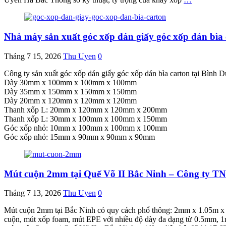
Nhà máy sản xuất góc xốp dán giấy góc xốp dán bìa 
Tháng 7 15, 2026
Thu Uyen
0
Công ty sản xuất góc xốp dán giấy góc xốp dán bìa carton tại Bình 
Dày 30mm x 100mm x 100mm x 100mm
Dày 35mm x 150mm x 150mm x 150mm
Dày 20mm x 120mm x 120mm x 120mm
Thanh xốp L: 20mm x 120mm x 120mm x 200mm
Thanh xốp L: 30mm x 100mm x 100mm x 150mm
Góc xốp nhỏ: 10mm x 100mm x 100mm x 100mm
Góc xốp nhỏ: 15mm x 90mm x 90mm x 90mm
Mút cuộn 2mm tại Quế Võ II Bắc Ninh – Công ty T
Tháng 7 13, 2026
Thu Uyen
0
Mút cuộn 2mm tại Bắc Ninh có quy cách phổ thông: 2mm x 1.05m x 1
cuộn, mút xốp foam, mút EPE với nhiều độ dày đa dạng từ 0.5mm, 1