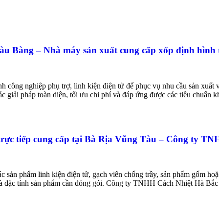
Bàu Bàng – Nhà máy sản xuất cung cấp xốp định hìn
 công nghiệp phụ trợ, linh kiện điện tử để phục vụ nhu cầu sản xuất v
c giải pháp toàn diện, tối ưu chi phí và đáp ứng được các tiêu chuẩn k
t trực tiếp cung cấp tại Bà Rịa Vũng Tàu – Công ty 
ác sản phẩm linh kiện điện tử, gạch viên chống trầy, sản phẩm gốm ho
à đặc tính sản phẩm cần đóng gói. Công ty TNHH Cách Nhiệt Hà Bắc tự 