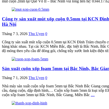
mút cuộn 2mm tại Quế Võ II – Bắc Ninh vui lòng liên hệ: 0344.17.
Công ty sản xuất mút xốp cuộn 0.5mm tại KCN Đình
Hà Nội
Tháng 7 3, 2026
Thu Uyen
0
Công ty sản xuất mút xốp cuộn 0.5mm tại KCN Đình Trám chuyên cun
hàng khác nhau. Tại các KCN Miền Bắc, đặc biệt là Bắc Ninh, Bắc Gi
độ mỏng theo yêu cầu để đóng gói, chống trầy xước linh kiện điện t
Sản xuất cuộn xốp foam 5mm tại Bắc Ninh, Bắc 
Tháng 7 1, 2026
Thu Uyen
0
Nhà máy sản xuất cuộn xốp foam 5mm tại Bắc Ninh Bắc Giang cung cấp
cầu, dạng cuộn, dập định hình,… Cuộn xốp foam 5mm là loại xốp EPE
cuộn xốp foam 5mm tại Bắc Ninh, Bắc Giang, Miền Bắc
…