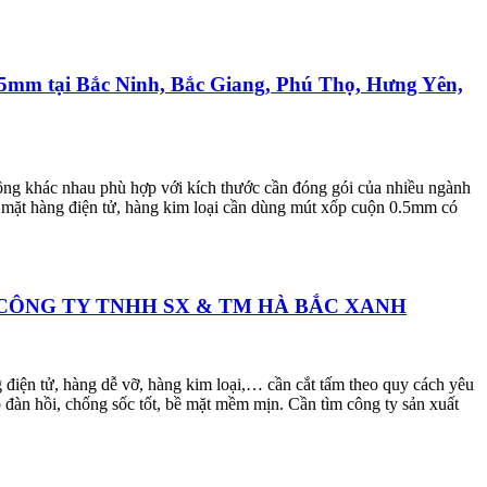
5mm tại Bắc Ninh, Bắc Giang, Phú Thọ, Hưng Yên,
ng khác nhau phù hợp với kích thước cần đóng gói của nhiều ngành
c mặt hàng điện tử, hàng kim loại cần dùng mút xốp cuộn 0.5mm có
 Bắc – CÔNG TY TNHH SX & TM HÀ BẮC XANH
điện tử, hàng dễ vỡ, hàng kim loại,… cần cắt tấm theo quy cách yêu
àn hồi, chống sốc tốt, bề mặt mềm mịn. Cần tìm công ty sản xuất