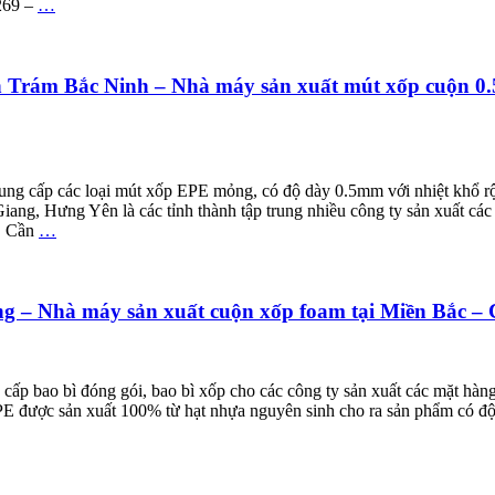
6269 –
…
 Trám Bắc Ninh – Nhà máy sản xuất mút xốp cuộn 0.
g cấp các loại mút xốp EPE mỏng, có độ dày 0.5mm với nhiệt khổ rộ
ang, Hưng Yên là các tỉnh thành tập trung nhiều công ty sản xuất cá
ử. Cần
…
Giang – Nhà máy sản xuất cuộn xốp foam tại Miền
 bao bì đóng gói, bao bì xốp cho các công ty sản xuất các mặt hàng 
 được sản xuất 100% từ hạt nhựa nguyên sinh cho ra sản phẩm có độ đ