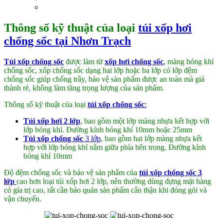
Thông số kỹ thuật của loại
túi xốp hơi
chống sốc tại Nhơn Trạch
Túi xốp chống sốc
được làm từ
xốp hơi chống sốc
,
màng bóng khí
chống sốc, xốp chống sốc dạng hai lớp hoặc ba lớp có lớp đệm
chống sốc giúp chống trầy, bảo vệ sản phẩm được an toàn mà giá
thành rẻ, không làm tăng trọng lượng của sản phẩm.
Thông số kỹ thuật của loại
túi xốp chống sốc
:
Túi xốp hơi 2 lớp
, bao gồm một lớp màng nhựa kết hợp với
lớp bóng khí. Đường kính bóng khí 10mm hoặc 25mm
Túi xốp chống sốc
3 lớp
, bao gồm hai lớp màng nhựa kết
hợp với lớp bóng khí nằm giữa phía bên trong. Đường kính
bóng khí 10mm
Độ đệm chống sốc và bảo vệ sản phẩm của
túi xốp chống sốc 3
lớp
cao hơn loại túi xốp hơi 2 lớp, nên thường dùng đựng mặt hàng
có gía trị cao, rất cần bảo quản sản phẩm cẩn thận khi đóng gói và
vận chuyển.