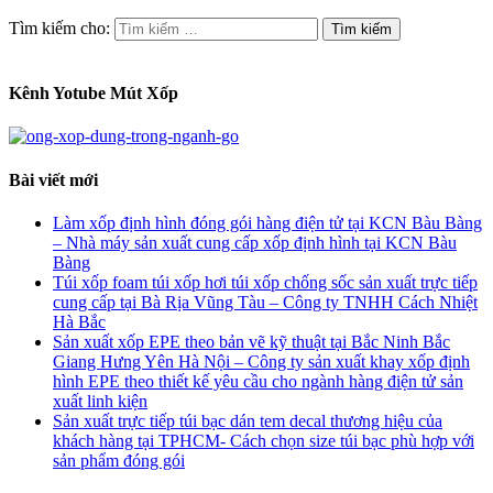
Tìm kiếm cho:
Kênh Yotube Mút Xốp
Bài viết mới
Làm xốp định hình đóng gói hàng điện tử tại KCN Bàu Bàng
– Nhà máy sản xuất cung cấp xốp định hình tại KCN Bàu
Bàng
Túi xốp foam túi xốp hơi túi xốp chống sốc sản xuất trực tiếp
cung cấp tại Bà Rịa Vũng Tàu – Công ty TNHH Cách Nhiệt
Hà Bắc
Sản xuất xốp EPE theo bản vẽ kỹ thuật tại Bắc Ninh Bắc
Giang Hưng Yên Hà Nội – Công ty sản xuất khay xốp định
hình EPE theo thiết kế yêu cầu cho ngành hàng điện tử sản
xuất linh kiện
Sản xuất trực tiếp túi bạc dán tem decal thương hiệu của
khách hàng tại TPHCM- Cách chọn size túi bạc phù hợp với
sản phẩm đóng gói