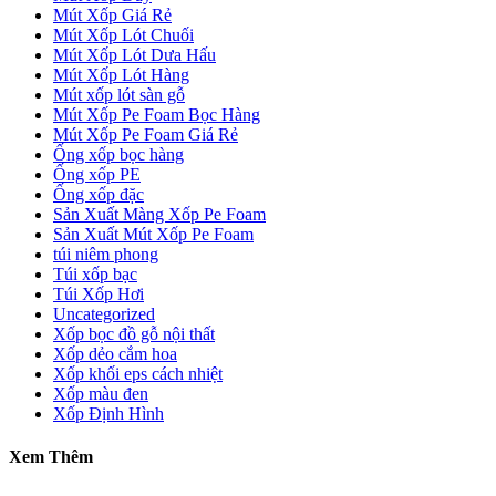
Mút Xốp Giá Rẻ
Mút Xốp Lót Chuối
Mút Xốp Lót Dưa Hấu
Mút Xốp Lót Hàng
Mút xốp lót sàn gỗ
Mút Xốp Pe Foam Bọc Hàng
Mút Xốp Pe Foam Giá Rẻ
Ống xốp bọc hàng
Ống xốp PE
Ống xốp đặc
Sản Xuất Màng Xốp Pe Foam
Sản Xuất Mút Xốp Pe Foam
túi niêm phong
Túi xốp bạc
Túi Xốp Hơi
Uncategorized
Xốp bọc đồ gỗ nội thất
Xốp dẻo cắm hoa
Xốp khối eps cách nhiệt
Xốp màu đen
Xốp Định Hình
Xem Thêm