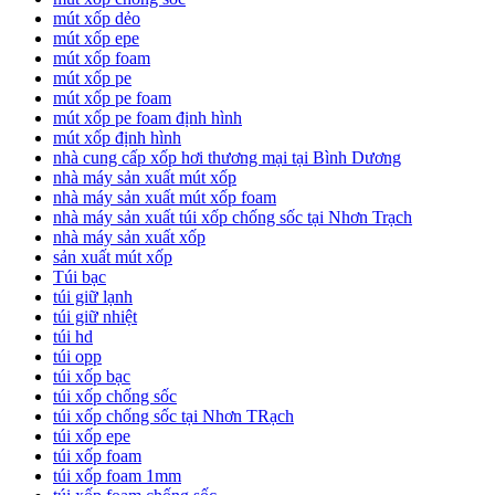
mút xốp dẻo
mút xốp epe
mút xốp foam
mút xốp pe
mút xốp pe foam
mút xốp pe foam định hình
mút xốp định hình
nhà cung cấp xốp hơi thương mại tại Bình Dương
nhà máy sản xuất mút xốp
nhà máy sản xuất mút xốp foam
nhà máy sản xuất túi xốp chống sốc tại Nhơn Trạch
nhà máy sản xuất xốp
sản xuất mút xốp
Túi bạc
túi giữ lạnh
túi giữ nhiệt
túi hd
túi opp
túi xốp bạc
túi xốp chống sốc
túi xốp chống sốc tại Nhơn TRạch
túi xốp epe
túi xốp foam
túi xốp foam 1mm