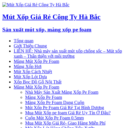
Mút Xốp Giá Rẻ Công Ty Hà Bắc
Sản xuất mút xốp, màng xốp pe foam
Tổng quan
Giới Thiệu Chung
LIÊN HỆ: Nhà máy sản xuất mút xốp chống sốc – Mút xốp
xanh – Thân thiện với môi trường
Màng Mút Xốp Pe Foam
Màng Xốp Hơi
Mút Xốp Cách Nhiệt
Mút Xốp Lót Dưa
Xốp Bọc Đồ Gỗ Nội Thất
Màng Mút Xốp Pe Foam
Nhà Máy Sản Xuất Màng Xốp Pe Foam
Màng Xốp Pe Foam
Màng Xốp Pe Foam Dạng Cuộn
Mút Xốp Pe Foam Giá Rẻ Tại Bình Dương
Mua Mút Xốp pe foam Giá Rẻ Uy Tín Ở Đâu?
Cuộn Mút Xốp Pe Foam 0.5mm
Mua Mút Xốp Giá Rẻ- Giao Hàng Miễn Phí