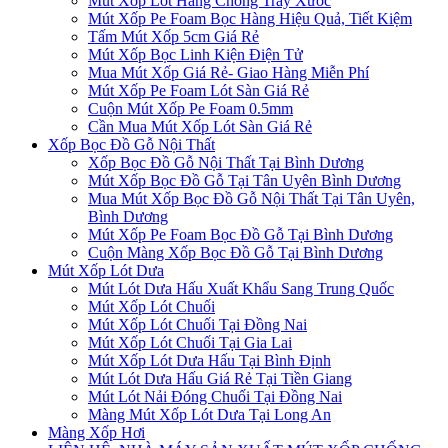
Mút Xốp Lót Hàng Chống Trầy Xước
Mút Xốp Pe Foam Bọc Hàng Hiệu Quả, Tiết Kiệm
Tấm Mút Xốp 5cm Giá Rẻ
Mút Xốp Bọc Linh Kiện Điện Tử
Mua Mút Xốp Giá Rẻ- Giao Hàng Miễn Phí
Mút Xốp Pe Foam Lót Sàn Giá Rẻ
Cuộn Mút Xốp Pe Foam 0.5mm
Cần Mua Mút Xốp Lót Sàn Giá Rẻ
Xốp Bọc Đồ Gỗ Nội Thất
Xốp Bọc Đồ Gỗ Nội Thất Tại Bình Dương
Mút Xốp Bọc Đồ Gỗ Tại Tân Uyên Bình Dương
Mua Mút Xốp Bọc Đồ Gỗ Nội Thất Tại Tân Uyên,
Bình Dương
Mút Xốp Pe Foam Bọc Đồ Gỗ Tại Bình Dương
Cuộn Màng Xốp Bọc Đồ Gỗ Tại Bình Dương
Mút Xốp Lót Dưa
Mút Lót Dưa Hấu Xuất Khẩu Sang Trung Quốc
Mút Xốp Lót Chuối
Mút Xốp Lót Chuối Tại Đồng Nai
Mút Xốp Lót Chuối Tại Gia Lai
Mút Xốp Lót Dưa Hấu Tại Bình Định
Mút Lót Dưa Hấu Giá Rẻ Tại Tiền Giang
Mút Lót Nải Đóng Chuối Tại Đồng Nai
Màng Mút Xốp Lót Dưa Tại Long An
Màng Xốp Hơi