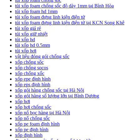
túi xốp foam chống sốc
túi xốp foam chống sốc độ dày 1mm tại Bình Hòa
túi xốp foam hd 1mm
túi xốp foam đựng linh kiện điện tử
túi xốp foam đựng linh kiện điện tử tại KCN Song Khê
túi xốp giá rẻ
túi xốp giữ nhiệt
túi xốp hd
túi xốp hd 0.5mm
túi xốp hơi
vật liệu đóng gói chống sốc
xốp chống sốc
xốp chống socos
xốp chống xốc
xốp epe định hình
xốp eps định hình
xốp gói hàng chống sốc tại Hà Nội
xốp gói hàng số lượng lớn tại Bình Dương
xốp hơi
xốp hơi chống sốc
xốp nổ bọc hàng tại Hà Nội
xốp nổ chống sốc
xốp pe foam định hình
xốp pe định hình
xốp định hình