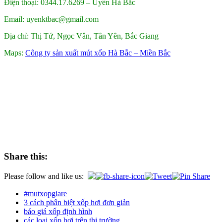
Điện thoại: 0344.17.6269 – Uyên Hà Bắc
Email: uyenktbac@gmail.com
Địa chỉ: Thị Tứ, Ngọc Vân, Tân Yên, Bắc Giang
Maps:
Công ty sản xuất mút xốp Hà Bắc – Miền Bắc
Share this:
Please follow and like us:
#mutxopgiare
3 cách phân biệt xốp hơi đơn giản
báo giá xốp định hình
các loại xốp hơi trên thị trường