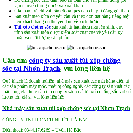
Độ chống sốc cao, đảm bảo an toàn cho sản phẩm đóng gói
vận chuyển trong nước và xuất khẩu.
Giá thành rẻ chỉ vài trăm đồng/ pcs nên chi phí đóng gói thấp
Sản xuất theo kích cỡ yêu cầu và theo đơn đặt hàng riêng biệt
nên khách hàng có thể yên tâm về kích thước
Túi xốp chống sốc
sản xuất từ hạt nhựa nguyên sinh, quy
trình sản xuất luôn được kiểm soát chặt chẽ về yêu cầu kỹ
thuật và chất lượng sản phẩm.
Cần tìm
công ty sản xuất túi xốp chống
sốc tại Nhơn Trạch
, vui lòng liên hệ
Quý khách là doanh nghiệp, nhà máy sản xuất các mặt hàng điện tử,
các sản phẩm máy móc, thiết bị công nghệ, các công ty sản xuất các
mặt hàng gia dụng cần tìm công ty sản xuất túi xốp chống sốc với số
lượng lớn giá sỉ, vui lòng liên hệ:
Nhà máy sản xuất túi xốp chống sốc tại Nhơn Trạch
CÔNG TY TNHH CÁCH NHIỆT HÀ BẮC
Điện thoại: 0344.17.6269 – Uyên Hà Bắc