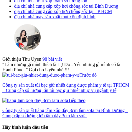
địa chỉ mua mút xốp foam số lượng lớn
địa chỉ nhà cung cấp xốp hơi chống sốc tại Bình Dương
địa chỉ nhà cung cấp xốp hơi chống sốc tại TP HCM
địa chỉ nhà máy sản xuất mút xốp định hình
Giới thiệu Thu Uyen
98 bài viết
“Làm những gì mình thích là Tự Do - Yêu những gì mình có là
Hạnh Phúc. ” Gọi cho Uyên nhé !!!
Trước đó
Công ty sản xuất túi bạc giữ nhiệt đựng dược phẩm y tế tại TPHCM
– Cung cấp số lượng lớn túi bạc giữ nhiệt phục vụ ngành y tế
Tiếp theo
Công ty sản xuất hàng tấm xốp dày 3cm làm sofa tại Bình Dương –
Cung cấp số lượng lớn tấm dày 3cm làm sofa
Hãy bình luận đầu tiên