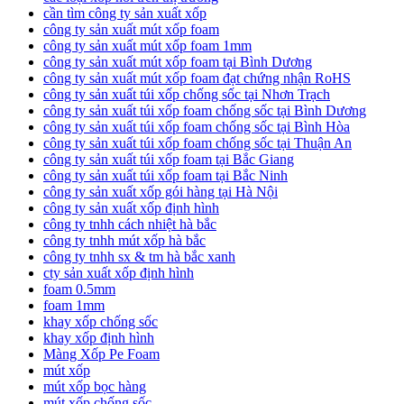
cần tìm công ty sản xuất xốp
công ty sản xuất mút xốp foam
công ty sản xuất mút xốp foam 1mm
công ty sản xuất mút xốp foam tại Bình Dương
công ty sản xuất mút xốp foam đạt chứng nhận RoHS
công ty sản xuất túi xốp chống sốc tại Nhơn Trạch
công ty sản xuất túi xốp foam chống sốc tại Bình Dương
công ty sản xuất túi xốp foam chống sốc tại Bình Hòa
công ty sản xuất túi xốp foam chống sốc tại Thuận An
công ty sản xuất túi xốp foam tại Bắc Giang
công ty sản xuất túi xốp foam tại Bắc Ninh
công ty sản xuất xốp gói hàng tại Hà Nội
công ty sản xuất xốp định hình
công ty tnhh cách nhiệt hà bắc
công ty tnhh mút xốp hà bắc
công ty tnhh sx & tm hà bắc xanh
cty sản xuất xốp định hình
foam 0.5mm
foam 1mm
khay xốp chống sốc
khay xốp định hình
Màng Xốp Pe Foam
mút xốp
mút xốp bọc hàng
mút xốp chống sốc