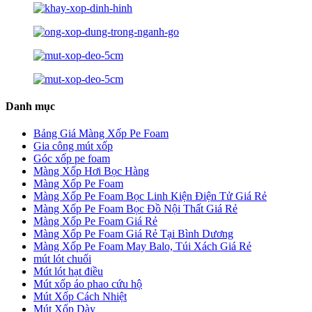
Danh mục
Bảng Giá Màng Xốp Pe Foam
Gia công mút xốp
Góc xốp pe foam
Màng Xốp Hơi Bọc Hàng
Màng Xốp Pe Foam
Màng Xốp Pe Foam Bọc Linh Kiện Điện Tử Giá Rẻ
Màng Xốp Pe Foam Bọc Đồ Nội Thất Giá Rẻ
Màng Xốp Pe Foam Giá Rẻ
Màng Xốp Pe Foam Giá Rẻ Tại Bình Dương
Màng Xốp Pe Foam May Balo, Túi Xách Giá Rẻ
mút lót chuối
Mút lót hạt điều
Mút xốp áo phao cứu hộ
Mút Xốp Cách Nhiệt
Mút Xốp Dày