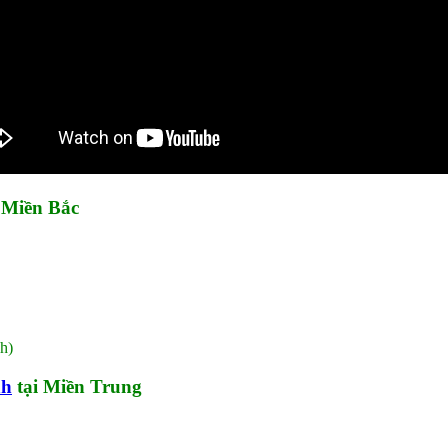
 Miền Bắc
h)
nh
tại Miền Trung