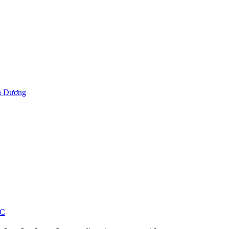
h Dương
ỐC