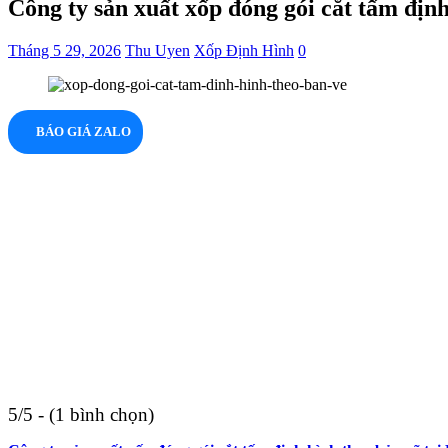
Công ty sản xuất xốp đóng gói cắt tấm địn
Tháng 5 29, 2026
Thu Uyen
Xốp Định Hình
0
BÁO GIÁ ZALO
5/5 - (1 bình chọn)