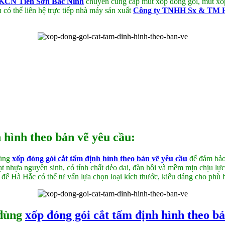
ại KCN Tiên Sơn Bắc Ninh
chuyên cung cấp mút xốp đóng gói, mút xốp 
 có thể liên hệ trực tiếp nhà máy sản xuất
Công ty TNHH Sx & TM 
 hình theo bản vẽ yêu cầu:
dùng
xốp đóng gói cắt tấm định hình
theo bản vẽ yêu cầu
để đảm bảo 
ạt nhựa nguyên sinh, có tính chất dẻo dai, đàn hồi và mềm mịn chịu lự
để Hà Hắc có thể tư vấn lựa chọn loại kích thước, kiểu dáng cho phù
 dùng
xốp đóng gói cắt tấm định hình theo b