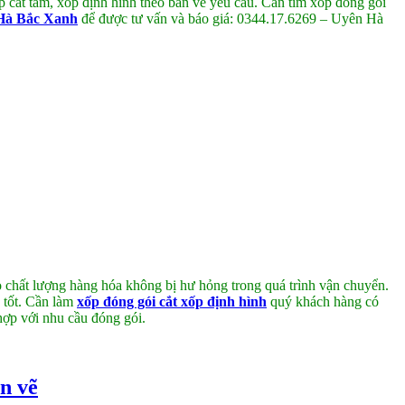
cắt tấm, xốp định hình theo bản vẽ yêu cầu. Cần tìm xốp đóng gói
Hà Bắc Xanh
để được tư vấn và báo giá: 0344.17.6269 – Uyên Hà
chất lượng hàng hóa không bị hư hỏng trong quá trình vận chuyển.
c tốt. Cần làm
xốp đóng gói cắt xốp định hình
quý khách hàng có
 hợp với nhu cầu đóng gói.
ản vẽ