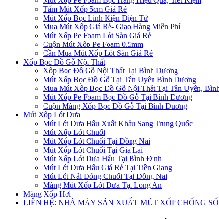
Mút Xốp Pe Foam Bọc Hàng Hiệu Quả, Tiết Kiệm
Tấm Mút Xốp 5cm Giá Rẻ
Mút Xốp Bọc Linh Kiện Điện Tử
Mua Mút Xốp Giá Rẻ- Giao Hàng Miễn Phí
Mút Xốp Pe Foam Lót Sàn Giá Rẻ
Cuộn Mút Xốp Pe Foam 0.5mm
Cần Mua Mút Xốp Lót Sàn Giá Rẻ
Xốp Bọc Đồ Gỗ Nội Thất
Xốp Bọc Đồ Gỗ Nội Thất Tại Bình Dương
Mút Xốp Bọc Đồ Gỗ Tại Tân Uyên Bình Dương
Mua Mút Xốp Bọc Đồ Gỗ Nội Thất Tại Tân Uyên, Bìn
Mút Xốp Pe Foam Bọc Đồ Gỗ Tại Bình Dương
Cuộn Màng Xốp Bọc Đồ Gỗ Tại Bình Dương
Mút Xốp Lót Dưa
Mút Lót Dưa Hấu Xuất Khẩu Sang Trung Quốc
Mút Xốp Lót Chuối
Mút Xốp Lót Chuối Tại Đồng Nai
Mút Xốp Lót Chuối Tại Gia Lai
Mút Xốp Lót Dưa Hấu Tại Bình Định
Mút Lót Dưa Hấu Giá Rẻ Tại Tiền Giang
Mút Lót Nải Đóng Chuối Tại Đồng Nai
Màng Mút Xốp Lót Dưa Tại Long An
Màng Xốp Hơi
LIÊN HỆ: NHÀ MÁY SẢN XUẤT MÚT XỐP CHỐNG S