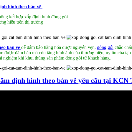
định hình theo bản vẽ
ông kết hợp xốp định hình đóng gói
ng hiệu trên thị trường
theo bản vẽ
để đảm bảo hàng hóa được nguyên vẹn,
đóng gói
chắc chắn
m được đảm bảo mà còn tăng hình ảnh của thương hiệu, uy tín của tập
trải nghiệm khi khui thùng sản phẩm đóng gói từ khách hàng.
 tấm định hình theo bản vẽ yêu cầu tại KCN