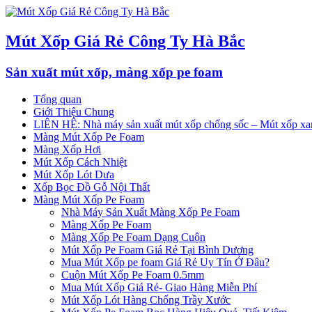
Mút Xốp Giá Rẻ Công Ty Hà Bắc
Sản xuất mút xốp, màng xốp pe foam
Tổng quan
Giới Thiệu Chung
LIÊN HỆ: Nhà máy sản xuất mút xốp chống sốc – Mút xốp xan
Màng Mút Xốp Pe Foam
Màng Xốp Hơi
Mút Xốp Cách Nhiệt
Mút Xốp Lót Dưa
Xốp Bọc Đồ Gỗ Nội Thất
Màng Mút Xốp Pe Foam
Nhà Máy Sản Xuất Màng Xốp Pe Foam
Màng Xốp Pe Foam
Màng Xốp Pe Foam Dạng Cuộn
Mút Xốp Pe Foam Giá Rẻ Tại Bình Dương
Mua Mút Xốp pe foam Giá Rẻ Uy Tín Ở Đâu?
Cuộn Mút Xốp Pe Foam 0.5mm
Mua Mút Xốp Giá Rẻ- Giao Hàng Miễn Phí
Mút Xốp Lót Hàng Chống Trầy Xước