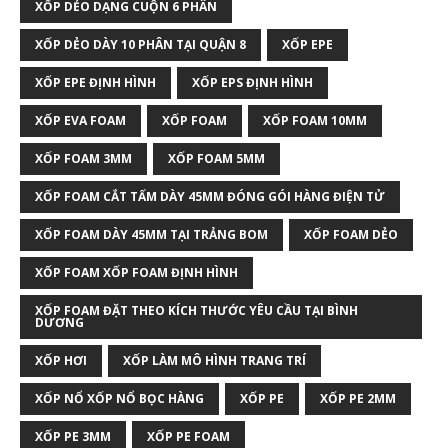
XỐP DẺO DẠNG CUỘN 6 PHÂN
XỐP DẺO DÀY 10 PHÂN TẠI QUẬN 8
XỐP EPE
XỐP EPE ĐỊNH HÌNH
XỐP EPS ĐỊNH HÌNH
XỐP EVA FOAM
XỐP FOAM
XỐP FOAM 10MM
XỐP FOAM 3MM
XỐP FOAM 5MM
XỐP FOAM CẮT TẤM DÀY 45MM ĐÓNG GÓI HÀNG ĐIỆN TỬ
XỐP FOAM DÀY 45MM TẠI TRẢNG BOM
XỐP FOAM DẺO
XỐP FOAM XỐP FOAM ĐỊNH HÌNH
XỐP FOAM ĐẶT THEO KÍCH THƯỚC YÊU CẦU TẠI BÌNH
DƯƠNG
XỐP HƠI
XỐP LÀM MÔ HÌNH TRANG TRÍ
XỐP NỔ XỐP NỔ BỌC HÀNG
XỐP PE
XỐP PE 2MM
XỐP PE 3MM
XỐP PE FOAM