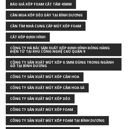
BÁO GIÁ XỐP FOAM CẮT TẤM 45MM
CẦN MUA XỐP DẺO DÀY TẠI BÌNH DƯƠNG
CẦN TÌM NHÀ CUNG CẤP MÚT XỐP FOAM
CẮT XỐP ĐỊNH HÌNH
CÔNG TY HÀ BẮC SẢN XUẤT XỐP ĐỊNH HÌNH ĐÓNG HÀNG
ĐIỆN TỬ TẠI KHU CÔNG NGHỆ CAO QUẬN 9
CÔNG TY SẢN XUẤT MÚT XỐP 0.5MM DÙNG TRONG NGÀNH
GỖ TẠI BÌNH DƯƠNG
CÔNG TY SẢN XUẤT MÚT XỐP CẮM HOA
CÔNG TY SẢN XUẤT MÚT XỐP CẮM HOA SÁ
CÔNG TY SẢN XUẤT MÚT XỐP DẺO
CÔNG TY SẢN XUẤT MÚT XỐP FOAM
CÔNG TY SẢN XUẤT MÚT XỐP FOAM TẠI BÌNH DƯƠNG