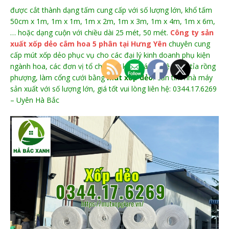
được cắt thành dạng tấm cung cấp với số lượng lớn, khổ tấm
50cm x 1m, 1m x 1m, 1m x 2m, 1m x 3m, 1m x 4m, 1m x 6m,
… hoặc dạng cuộn với chiều dài 25 mét, 50 mét.
Công ty sản
xuất xốp dẻo cắm hoa 5 phân tại Hưng Yên
chuyên cung
cấp mút xốp dẻo phục vụ cho các đại lý kinh doanh phụ kiện
ngành hoa, các đơn vị tổ chức sự kiện, các nghệ nhân tỉa rồng
phượng, làm cổng cưới bằng
mút xốp dẻo
. Cần tìm nhà máy
sản xuất với số lượng lớn, giá tốt vui lòng liên hệ: 0344.17.6269
– Uyên Hà Bắc