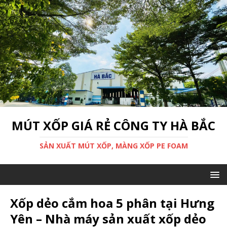
MÚT XỐP GIÁ RẺ CÔNG TY HÀ BẮC
SẢN XUẤT MÚT XỐP, MÀNG XỐP PE FOAM
Xốp dẻo cắm hoa 5 phân tại Hưng
Yên – Nhà máy sản xuất xốp dẻo