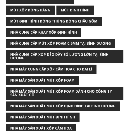
MÚT XỐP ĐÓNG HÀNG
MÚT ĐỊNH HÌNH
MÚT ĐỊNH HÌNH ĐÓNG THÙNG ĐÓNG CHẬU GỐM
NHÀ CUNG CẤP KHAY XỐP ĐỊNH HÌNH
NHÀ CUNG CẤP MÚT XỐP FOAM 0.5MM TẠI BÌNH DƯƠNG
NHÀ CUNG CẤP XỐP DẺO DÀY SỐ LƯỢNG LỚN TẠI BÌNH
DƯƠNG
NHÀ MÁY CUNG CẤP XỐP CẮM HOA CHO ĐẠI LÍ
NHÀ MÁY SẢN XUẤT MÚT XỐP FOAM
NHÀ MÁY SẢN XUẤT MÚT XỐP FOAM DÀNH CHO CÔNG TY
SẢN XUẤT GỖ
NHÀ MÁY SẢN XUẤT MÚT XỐP ĐỊNH HÌNH TẠI BÌNH DƯƠNG
NHÀ MÁY SẢN XUẤT MÚT ĐỊNH HÌNH
NHÀ MÁY SẢN XUẤT XỐP CẮM HOA