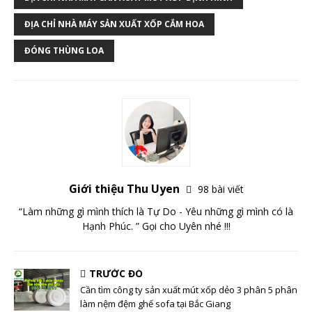
ĐỊA CHỈ NHÀ MÁY SẢN XUẤT XỐP CẮM HOA
ĐÓNG THÙNG LOA
Giới thiệu Thu Uyen
98 bài viết
“Làm những gì mình thích là Tự Do - Yêu những gì mình có là
Hạnh Phúc. ” Gọi cho Uyên nhé !!!
TRƯỚC ĐÓ
Cần tìm công ty sản xuất mút xốp dẻo 3 phân 5 phân
làm nệm đệm ghế sofa tại Bắc Giang