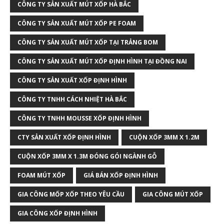
CÔNG TY SẢN XUẤT MÚT XỐP HÀ BẮC
CÔNG TY SẢN XUẤT MÚT XỐP PE FOAM
CÔNG TY SẢN XUẤT MÚT XỐP TẠI TRẢNG BOM
CÔNG TY SẢN XUẤT MÚT XỐP ĐỊNH HÌNH TẠI ĐỒNG NAI
CÔNG TY SẢN XUẤT XỐP ĐỊNH HÌNH
CÔNG TY TNHH CÁCH NHIỆT HÀ BẮC
CÔNG TY TNHH MOUSSE XỐP ĐỊNH HÌNH
CTY SẢN XUẤT XỐP ĐỊNH HÌNH
CUỘN XỐP 3MM X 1.2M
CUỘN XỐP 3MM X 1.3M ĐÓNG GÓI NGÀNH GỖ
FOAM MÚT XỐP
GIÁ BÁN XỐP ĐỊNH HÌNH
GIA CÔNG MỐP XỐP THEO YÊU CẦU
GIA CÔNG MÚT XỐP
GIA CÔNG XỐP ĐỊNH HÌNH