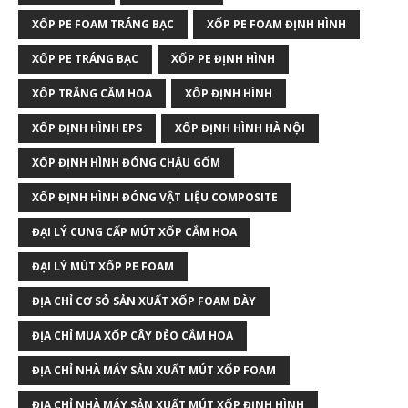
XỐP PE FOAM TRÁNG BẠC
XỐP PE FOAM ĐỊNH HÌNH
XỐP PE TRÁNG BẠC
XỐP PE ĐỊNH HÌNH
XỐP TRẮNG CẮM HOA
XỐP ĐỊNH HÌNH
XỐP ĐỊNH HÌNH EPS
XỐP ĐỊNH HÌNH HÀ NỘI
XỐP ĐỊNH HÌNH ĐÓNG CHẬU GỐM
XỐP ĐỊNH HÌNH ĐÓNG VẬT LIỆU COMPOSITE
ĐẠI LÝ CUNG CẤP MÚT XỐP CẮM HOA
ĐẠI LÝ MÚT XỐP PE FOAM
ĐỊA CHỈ CƠ SỎ SẢN XUẤT XỐP FOAM DÀY
ĐỊA CHỈ MUA XỐP CÂY DẺO CẮM HOA
ĐỊA CHỈ NHÀ MÁY SẢN XUẤT MÚT XỐP FOAM
ĐỊA CHỈ NHÀ MÁY SẢN XUẤT MÚT XỐP ĐỊNH HÌNH