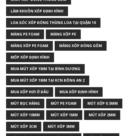
LÀM KHUÔN XỐP ĐỊNH HÌNH
LOA GÓC XỐP ĐÓNG THÙNG LOA TẠI QUẬN 10
MÀNG PE FOAM
MÀNG XỐP PE
MÀNG XỐP PE FOAM
MÀNG XỐP ĐÓNG GỐM
MỐP XỐP ĐỊNH HÌNH
MUA MÚT XỐP 1MM TẠI BÌNH DƯƠNG
MUA MÚT XỐP 1MM TẠI KCN ĐỒNG AN 2
MUA XỐP HƠI Ở ĐÂU
MUA XỐP ĐỊNH HÌNH
MÚT BỌC HÀNG
MÚT PE FOAM
MÚT XỐP 0.5MM
MÚT XỐP 10MM
MÚT XỐP 1MM
MÚT XÔP 2MM
MÚT XỐP 3CM
MÚT XỐP 3MM