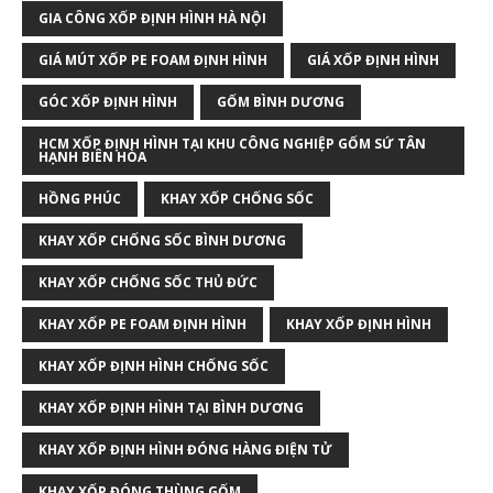
GIA CÔNG XỐP ĐỊNH HÌNH HÀ NỘI
GIÁ MÚT XỐP PE FOAM ĐỊNH HÌNH
GIÁ XỐP ĐỊNH HÌNH
GÓC XỐP ĐỊNH HÌNH
GỐM BÌNH DƯƠNG
HCM XỐP ĐỊNH HÌNH TẠI KHU CÔNG NGHIỆP GỐM SỨ TÂN
HẠNH BIÊN HÒA
HỒNG PHÚC
KHAY XỐP CHỐNG SỐC
KHAY XỐP CHỐNG SỐC BÌNH DƯƠNG
KHAY XỐP CHỐNG SỐC THỦ ĐỨC
KHAY XỐP PE FOAM ĐỊNH HÌNH
KHAY XỐP ĐỊNH HÌNH
KHAY XỐP ĐỊNH HÌNH CHỐNG SỐC
KHAY XỐP ĐỊNH HÌNH TẠI BÌNH DƯƠNG
KHAY XỐP ĐỊNH HÌNH ĐÓNG HÀNG ĐIỆN TỬ
KHAY XỐP ĐÓNG THÙNG GỐM