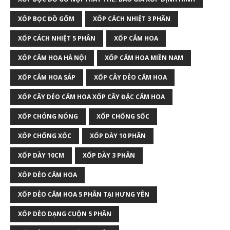
XỐP BỌC ĐỒ GỐM
XỐP CÁCH NHIỆT 3 PHÂN
XỐP CÁCH NHIỆT 5 PHÂN
XỐP CẮM HOA
XỐP CẮM HOA HÀ NỘI
XỐP CẮM HOA MIỀN NAM
XỐP CẮM HOA SÁP
XỐP CÂY DẺO CẮM HOA
XỐP CÂY DẺO CẮM HOA XỐP CÂY ĐẶC CẮM HOA
XỐP CHÓNG NÓNG
XỐP CHỐNG SỐC
XỐP CHỐNG XỐC
XỐP DÀY 10 PHÂN
XỐP DÀY 10CM
XỐP DÀY 3 PHÂN
XỐP DẺO CẮM HOA
XỐP DẺO CẮM HOA 5 PHÂN TẠI HƯNG YÊN
XỐP DẺO DẠNG CUỘN 5 PHÂN