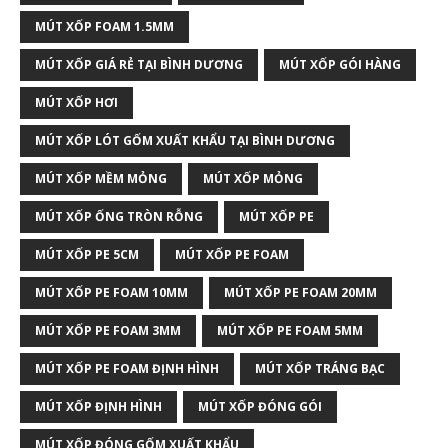
MÚT XỐP FOAM 1.5MM
MÚT XỐP GIÁ RẺ TẠI BÌNH DƯƠNG
MÚT XỐP GÓI HÀNG
MÚT XỐP HƠI
MÚT XỐP LÓT GỐM XUẤT KHẨU TẠI BÌNH DƯƠNG
MÚT XỐP MỀM MỎNG
MÚT XỐP MỎNG
MÚT XỐP ỐNG TRÒN RỖNG
MÚT XỐP PE
MÚT XỐP PE 5CM
MÚT XỐP PE FOAM
MÚT XỐP PE FOAM 10MM
MÚT XỐP PE FOAM 20MM
MÚT XỐP PE FOAM 3MM
MÚT XỐP PE FOAM 5MM
MÚT XỐP PE FOAM ĐỊNH HÌNH
MÚT XỐP TRÁNG BẠC
MÚT XỐP ĐỊNH HÌNH
MÚT XỐP ĐÓNG GÓI
MÚT XỐP ĐÓNG GỐM XUẤT KHẨU