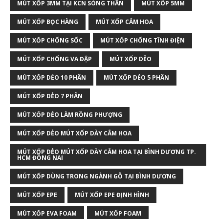
MÚT XỐP 3MM TẠI KCN SÓNG THẦN
MÚT XÔP 5MM
MÚT XỐP BỌC HÀNG
MÚT XỐP CẮM HOA
MÚT XỐP CHỐNG SỐC
MÚT XỐP CHỐNG TĨNH ĐIỆN
MÚT XỐP CHỐNG VA ĐẬP
MÚT XỐP DẺO
MÚT XỐP DẺO 10 PHÂN
MÚT XỐP DẺO 5 PHÂN
MÚT XỐP DẺO 7 PHÂN
MÚT XỐP DẺO LÀM RỒNG PHƯỢNG
MÚT XỐP DẺO MÚT XỐP DÀY CẮM HOA
MÚT XỐP DẺO MÚT XỐP DÀY CẮM HOA TẠI BÌNH DƯƠNG TP.
HCM ĐỒNG NAI
MÚT XỐP DÙNG TRONG NGÀNH GỖ TẠI BÌNH DƯƠNG
MÚT XỐP EPE
MÚT XỐP EPE ĐỊNH HÌNH
MÚT XỐP EVA FOAM
MÚT XỐP FOAM