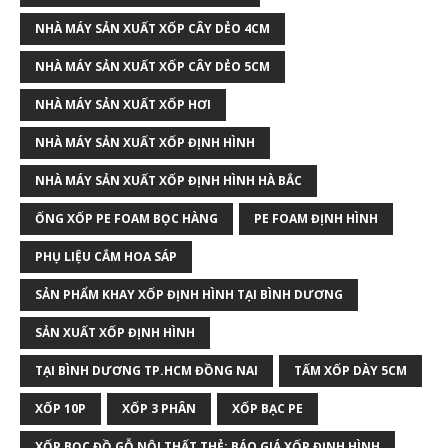
NHÀ MÁY SẢN XUẤT XỐP CÂY DẺO 4CM
NHÀ MÁY SẢN XUẤT XỐP CÂY DẺO 5CM
NHÀ MÁY SẢN XUẤT XỐP HƠI
NHÀ MÁY SẢN XUẤT XỐP ĐỊNH HÌNH
NHÀ MÁY SẢN XUẤT XỐP ĐỊNH HÌNH HÀ BẮC
ỐNG XỐP PE FOAM BỌC HÀNG
PE FOAM ĐỊNH HÌNH
PHỤ LIỆU CẮM HOA SÁP
SẢN PHẨM KHAY XỐP ĐỊNH HÌNH TẠI BÌNH DƯƠNG
SẢN XUẤT XỐP ĐỊNH HÌNH
TẠI BÌNH DƯƠNG TP.HCM ĐỒNG NAI
TẤM XỐP DÀY 5CM
XỐP 10P
XỐP 3 PHÂN
XỐP BẠC PE
XỐP BỌC ĐỒ GỖ NỘI THẤT THẺ: BÁO GIÁ XỐP ĐỊNH HÌNH