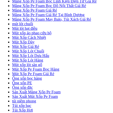
Màng Xốp Pe Foam Bọc Linh Kiện Điện Tử Giá Rẻ
Màng Xốp Pe Foam Bọc Đồ Nội Thất Giá Rẻ
Màng Xốp Pe Foam Giá Rẻ
Màng Xốp Pe Foam Giá Rẻ Tại Bình Dương
Màng Xốp Pe Foam May Balo, Túi Xách Giá Rẻ
mút lót chuối
Mút lót hạt điều
Mút xốp áo phao cứu hộ
Mút Xốp Cách Nhiệt
Mút Xốp Dày
Mút Xốp Giá Rẻ
Mút Xốp Lót Chuối
Mút Xốp Lót Dưa Hấu
Mút Xốp Lót Hàng
Mút xốp lót sàn gỗ
Mút Xốp Pe Foam Bọc Hàng
Mút Xốp Pe Foam Giá Rẻ
Ống xốp bọc hàng
Ống xốp PE
Ống xốp đặc
Sản Xuất Màng Xốp Pe Foam
Sản Xuất Mút Xốp Pe Foam
túi niêm phong
Túi xốp bạc
Túi Xốp Hơi