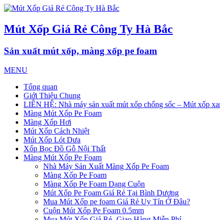
Mút Xốp Giá Rẻ Công Ty Hà Bắc
Sản xuất mút xốp, màng xốp pe foam
MENU
Tổng quan
Giới Thiệu Chung
LIÊN HỆ: Nhà máy sản xuất mút xốp chống sốc – Mút xốp xan
Màng Mút Xốp Pe Foam
Màng Xốp Hơi
Mút Xốp Cách Nhiệt
Mút Xốp Lót Dưa
Xốp Bọc Đồ Gỗ Nội Thất
Màng Mút Xốp Pe Foam
Nhà Máy Sản Xuất Màng Xốp Pe Foam
Màng Xốp Pe Foam
Màng Xốp Pe Foam Dạng Cuộn
Mút Xốp Pe Foam Giá Rẻ Tại Bình Dương
Mua Mút Xốp pe foam Giá Rẻ Uy Tín Ở Đâu?
Cuộn Mút Xốp Pe Foam 0.5mm
Mua Mút Xốp Giá Rẻ- Giao Hàng Miễn Phí