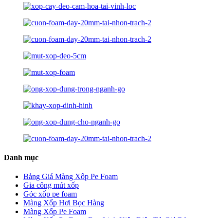
Danh mục
Bảng Giá Màng Xốp Pe Foam
Gia công mút xốp
Góc xốp pe foam
Màng Xốp Hơi Bọc Hàng
Màng Xốp Pe Foam