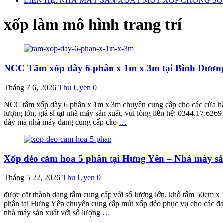
LIÊN HỆ: NHÀ MÁY SẢN XUẤT MÚT XỐP CHỐNG S
xốp làm mô hình trang trí
NCC Tấm xốp dày 6 phân x 1m x 3m tại Bình Dương 
Tháng 7 6, 2026
Thu Uyen
0
NCC tấm xốp dày 6 phân x 1m x 3m chuyên cung cấp cho các cửa hàn
lượng lớn, giá sỉ tại nhà máy sản xuất, vui lòng liên hệ: 0344.17.62
dày mà nhà máy đang cung cấp cho
…
Xốp dẻo cắm hoa 5 phân tại Hưng Yên – Nhà máy sả
Tháng 5 22, 2026
Thu Uyen
0
được cắt thành dạng tấm cung cấp với số lượng lớn, khổ tấm 50cm 
phân tại Hưng Yên chuyên cung cấp mút xốp dẻo phục vụ cho các đại 
nhà máy sản xuất với số lượng
…