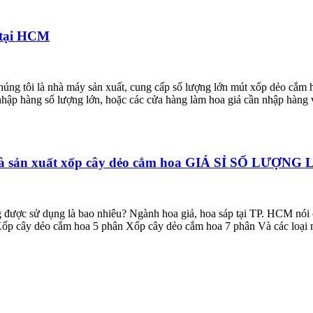
 tại HCM
ng tôi là nhà máy sản xuất, cung cấp số lượng lớn mút xốp dẻo cắm h
 nhập hàng số lượng lớn, hoặc các cửa hàng làm hoa giả cần nhập hàng 
Nhà sản xuất xốp cây dẻo cắm hoa GIÁ SỈ SỐ LƯỢNG
được sử dụng là bao nhiêu? Ngành hoa giả, hoa sáp tại TP. HCM nói 
ốp cây dẻo cắm hoa 5 phân Xốp cây dẻo cắm hoa 7 phân Và các loại 