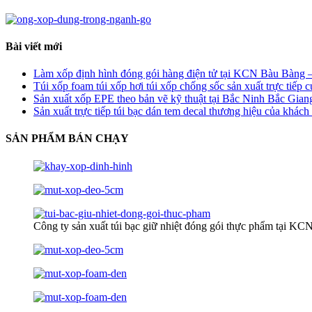
Bài viết mới
Làm xốp định hình đóng gói hàng điện tử tại KCN Bàu Bàng 
Túi xốp foam túi xốp hơi túi xốp chống sốc sản xuất trực ti
Sản xuất xốp EPE theo bản vẽ kỹ thuật tại Bắc Ninh Bắc Giang
Sản xuất trực tiếp túi bạc dán tem decal thương hiệu của khá
SẢN PHẨM BÁN CHẠY
Công ty sản xuất túi bạc giữ nhiệt đóng gói thực phẩm tại K