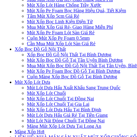
Mút Xốp Lót Hàng Chống Trầy Xước
Mút Xốp Pe Foam Bọc Hàng Hiệu Quả, Tiết Kiệm
Tấm Mút Xốp 5cm Giá Rẻ
Mút Xốp Bọc Linh Kiện Điện Tử
Mua Mút Xốp Giá Rẻ- Giao Hàng Miễn Phí
Mút Xốp Pe Foam Lót Sàn Giá Rẻ
Cuộn Mút Xốp Pe Foam 0.5mm
Cần Mua Mút Xốp Lót Sàn Giá Rẻ
Xốp Bọc Đồ Gỗ Nội Thất
Xốp Bọc Đồ Gỗ Nội Thất Tại Bình Dương
Mút Xốp Bọc Đồ Gỗ Tại Tân Uyên Bình Dương
Mua Mút Xốp Bọc Đồ Gỗ Nội Thất Tại Tân Uyên, Bìn
Mút Xốp Pe Foam Bọc Đồ Gỗ Tại Bình Dương
Cuộn Màng Xốp Bọc Đồ Gỗ Tại Bình Dương
Mút Xốp Lót Dưa
Mút Lót Dưa Hấu Xuất Khẩu Sang Trung Quốc
Mút Xốp Lót Chuối
Mút Xốp Lót Chuối Tại Đồng Nai
Mút Xốp Lót Chuối Tại Gia Lai
Mút Xốp Lót Dưa Hấu Tại Bình Định
Mút Lót Dưa Hấu Giá Rẻ Tại Tiền Giang
Mút Lót Nải Đóng Chuối Tại Đồng Nai
Màng Mút Xốp Lót Dưa Tại Long An
Màng Xốp Hơi