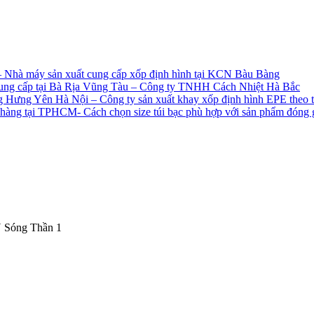
– Nhà máy sản xuất cung cấp xốp định hình tại KCN Bàu Bàng
ếp cung cấp tại Bà Rịa Vũng Tàu – Công ty TNHH Cách Nhiệt Hà Bắc
 Hưng Yên Hà Nội – Công ty sản xuất khay xốp định hình EPE theo thi
ch hàng tại TPHCM- Cách chọn size túi bạc phù hợp với sản phẩm đóng 
CN Sóng Thần 1