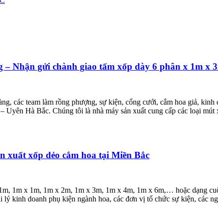
ỐC
– Nhận gửi chành giao tấm xốp dày 6 phân x 1m x 3
g, các team làm rồng phượng, sự kiện, cổng cưới, cắm hoa giả, kinh
69 – Uyên Hà Bắc. Chúng tôi là nhà máy sản xuất cung cấp các loại mút
n xuất xốp dẻo cắm hoa tại Miền Bắc
x 1m, 1m x 1m, 1m x 2m, 1m x 3m, 1m x 4m, 1m x 6m,… hoặc dạng cuộn
lý kinh doanh phụ kiện ngành hoa, các đơn vị tổ chức sự kiện, các n