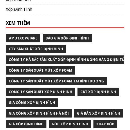
Xốp Định Hình
XEM THÊM
#MUTXOPGIARE
BÁO GIÁ XỐP ĐỊNH HÌNH
CTY SẢN XUẤT XỐP ĐỊNH HÌNH
CÔNG TY HÀ BẮC SẢN XUẤT XỐP ĐỊNH HÌNH ĐÓNG HÀNG ĐIỆN TỬ T
CÔNG TY SẢN XUẤT MÚT XỐP FOAM
CÔNG TY SẢN XUẤT MÚT XỐP FOAM TẠI BÌNH DƯƠNG
CÔNG TY SẢN XUẤT XỐP ĐỊNH HÌNH
CẮT XỐP ĐỊNH HÌNH
GIA CÔNG XỐP ĐỊNH HÌNH
GIA CÔNG XỐP ĐỊNH HÌNH HÀ NỘI
GIÁ BÁN XỐP ĐỊNH HÌNH
GIÁ XỐP ĐỊNH HÌNH
GÓC XỐP ĐỊNH HÌNH
KHAY XỐP