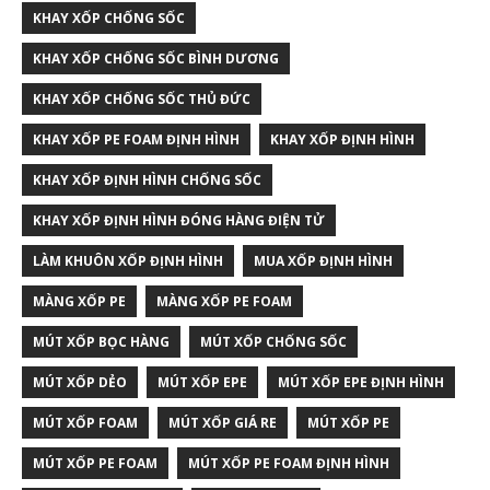
KHAY XỐP CHỐNG SỐC
KHAY XỐP CHỐNG SỐC BÌNH DƯƠNG
KHAY XỐP CHỐNG SỐC THỦ ĐỨC
KHAY XỐP PE FOAM ĐỊNH HÌNH
KHAY XỐP ĐỊNH HÌNH
KHAY XỐP ĐỊNH HÌNH CHỐNG SỐC
KHAY XỐP ĐỊNH HÌNH ĐÓNG HÀNG ĐIỆN TỬ
LÀM KHUÔN XỐP ĐỊNH HÌNH
MUA XỐP ĐỊNH HÌNH
MÀNG XỐP PE
MÀNG XỐP PE FOAM
MÚT XỐP BỌC HÀNG
MÚT XỐP CHỐNG SỐC
MÚT XỐP DẺO
MÚT XỐP EPE
MÚT XỐP EPE ĐỊNH HÌNH
MÚT XỐP FOAM
MÚT XỐP GIÁ RE
MÚT XỐP PE
MÚT XỐP PE FOAM
MÚT XỐP PE FOAM ĐỊNH HÌNH