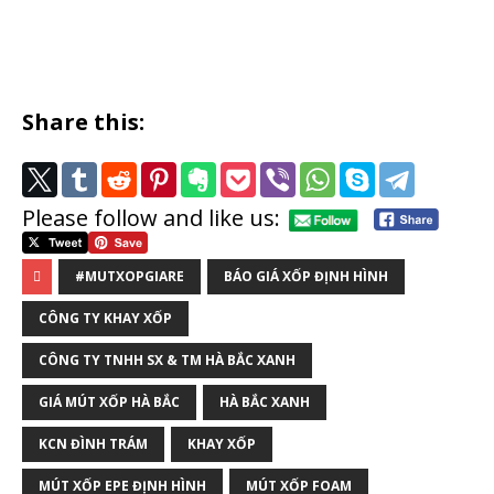
Share this:
Please follow and like us:
#MUTXOPGIARE
BÁO GIÁ XỐP ĐỊNH HÌNH
CÔNG TY KHAY XỐP
CÔNG TY TNHH SX & TM HÀ BẮC XANH
GIÁ MÚT XỐP HÀ BẮC
HÀ BẮC XANH
KCN ĐÌNH TRÁM
KHAY XỐP
MÚT XỐP EPE ĐỊNH HÌNH
MÚT XỐP FOAM