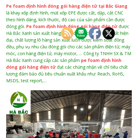
Pe foam định hình đóng gói hàng điện tử tại Bắc Giang
là khay xốp định hình, mút xốp EPE được cắt, dập, cắt CNC
theo hình dáng, kích thước, độ cao của sản phẩm cần được
đóng gói.
Pe foam định hình đóng gói hàng điện tử
được
Hà Bắc Xanh sản xuất hàng loạt với dây chuyền sản xuất hiện
đại, chất lượng lô hàng sản xuất luôn được kiểm soát đồng
đều, phụ vụ nhu cầu đóng gói cho các sản phẩm điện tử, máy
móc, con hàng điện tử, máy motor, … Công ty TNHH SX & TM
Hà Bắc Xanh cung cấp các sản phẩm
pe foam định hình
đóng gói hàng điện tử
đạt các chứng nhận về chỉ tiêu chất
lượng đảm bảo đủ tiêu chuẩn xuất khẩu như: Reach, RoHS,
MSDS, test report,…