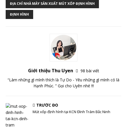
ĐỊA CHỈ NHÀ MÁY SẢN XUẤT MÚT XỐP ĐỊNH HÌNH
ĐỊNH HÌNH
Giới thiệu Thu Uyen
98 bài viết
“Làm những gì mình thích là Tự Do - Yêu những gì mình có là
Hạnh Phúc. ” Gọi cho Uyên nhé !!!
TRƯỚC ĐÓ
Mút xốp định hình tại KCN Đình Trám Bắc Ninh