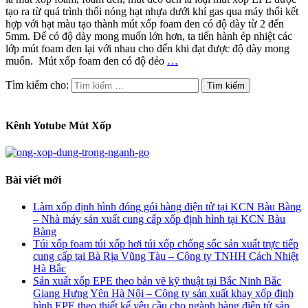
tạo ra từ quá trình thổi nóng hạt nhựa dưới khí gas qua máy thổi kết
hợp với hạt màu tạo thành mút xốp foam đen có độ dày từ 2 đến
5mm. Để có độ dày mong muốn lớn hơn, ta tiến hành ép nhiệt các
lớp mút foam đen lại với nhau cho đến khi đạt được độ dày mong
muốn. Mút xốp foam đen có độ dẻo
…
Tìm kiếm cho:
Kênh Yotube Mút Xốp
Bài viết mới
Làm xốp định hình đóng gói hàng điện tử tại KCN Bàu Bàng
– Nhà máy sản xuất cung cấp xốp định hình tại KCN Bàu
Bàng
Túi xốp foam túi xốp hơi túi xốp chống sốc sản xuất trực tiếp
cung cấp tại Bà Rịa Vũng Tàu – Công ty TNHH Cách Nhiệt
Hà Bắc
Sản xuất xốp EPE theo bản vẽ kỹ thuật tại Bắc Ninh Bắc
Giang Hưng Yên Hà Nội – Công ty sản xuất khay xốp định
hình EPE theo thiết kế yêu cầu cho ngành hàng điện tử sản