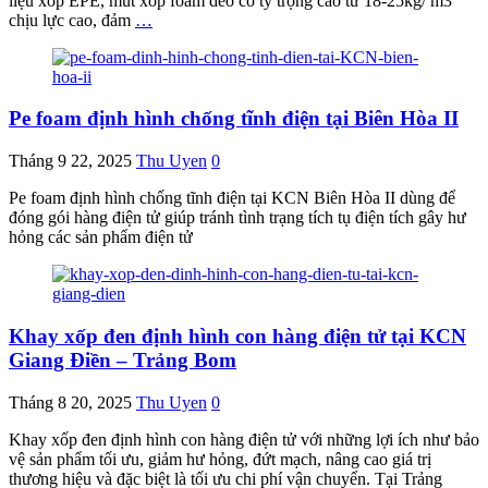
liệu xốp EPE, mút xốp foam dẻo có tỷ trọng cao từ 18-25kg/ m3
chịu lực cao, đảm
…
Pe foam định hình chống tĩnh điện tại Biên Hòa II
Tháng 9 22, 2025
Thu Uyen
0
Pe foam định hình chống tĩnh điện tại KCN Biên Hòa II dùng để
đóng gói hàng điện tử giúp tránh tình trạng tích tụ điện tích gây hư
hỏng các sản phẩm điện tử
Khay xốp đen định hình con hàng điện tử tại KCN
Giang Điền – Trảng Bom
Tháng 8 20, 2025
Thu Uyen
0
Khay xốp đen định hình con hàng điện tử với những lợi ích như bảo
vệ sản phẩm tối ưu, giảm hư hỏng, đứt mạch, nâng cao giá trị
thương hiệu và đặc biệt là tối ưu chi phí vận chuyển. Tại Trảng