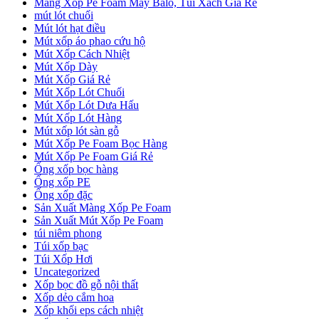
Màng Xốp Pe Foam May Balo, Túi Xách Giá Rẻ
mút lót chuối
Mút lót hạt điều
Mút xốp áo phao cứu hộ
Mút Xốp Cách Nhiệt
Mút Xốp Dày
Mút Xốp Giá Rẻ
Mút Xốp Lót Chuối
Mút Xốp Lót Dưa Hấu
Mút Xốp Lót Hàng
Mút xốp lót sàn gỗ
Mút Xốp Pe Foam Bọc Hàng
Mút Xốp Pe Foam Giá Rẻ
Ống xốp bọc hàng
Ống xốp PE
Ống xốp đặc
Sản Xuất Màng Xốp Pe Foam
Sản Xuất Mút Xốp Pe Foam
túi niêm phong
Túi xốp bạc
Túi Xốp Hơi
Uncategorized
Xốp bọc đồ gỗ nội thất
Xốp dẻo cắm hoa
Xốp khối eps cách nhiệt