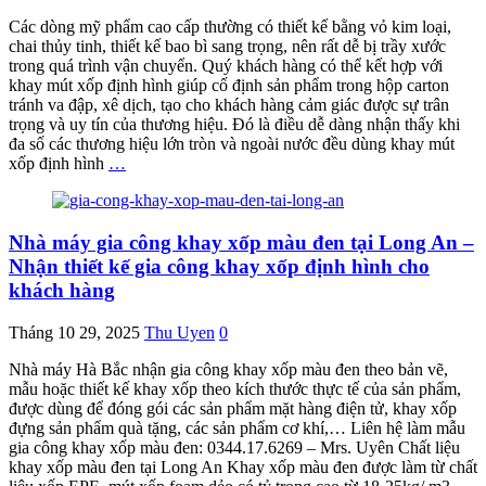
Các dòng mỹ phẩm cao cấp thường có thiết kế bằng vỏ kim loại,
chai thủy tinh, thiết kế bao bì sang trọng, nên rất dễ bị trầy xước
trong quá trình vận chuyển. Quý khách hàng có thể kết hợp với
khay mút xốp định hình giúp cố định sản phẩm trong hộp carton
tránh va đập, xê dịch, tạo cho khách hàng cảm giác được sự trân
trọng và uy tín của thương hiệu. Đó là điều dễ dàng nhận thấy khi
đa số các thương hiệu lớn tròn và ngoài nước đều dùng khay mút
xốp định hình
…
Nhà máy gia công khay xốp màu đen tại Long An –
Nhận thiết kế gia công khay xốp định hình cho
khách hàng
Tháng 10 29, 2025
Thu Uyen
0
Nhà máy Hà Bắc nhận gia công khay xốp màu đen theo bản vẽ,
mẫu hoặc thiết kế khay xốp theo kích thước thực tế của sản phẩm,
được dùng để đóng gói các sản phẩm mặt hàng điện tử, khay xốp
đựng sản phẩm quà tặng, các sản phẩm cơ khí,… Liên hệ làm mẫu
gia công khay xốp màu đen: 0344.17.6269 – Mrs. Uyên Chất liệu
khay xốp màu đen tại Long An Khay xốp màu đen được làm từ chất