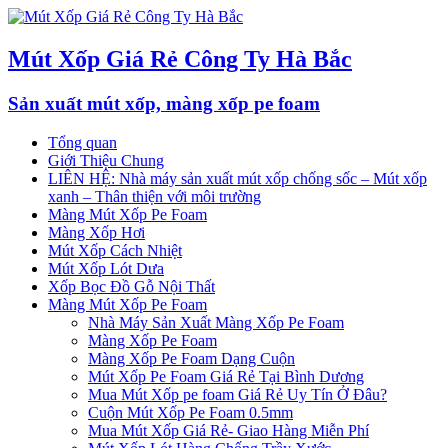
Mút Xốp Giá Rẻ Công Ty Hà Bắc
Sản xuất mút xốp, màng xốp pe foam
Tổng quan
Giới Thiệu Chung
LIÊN HỆ: Nhà máy sản xuất mút xốp chống sốc – Mút xốp
xanh – Thân thiện với môi trường
Màng Mút Xốp Pe Foam
Màng Xốp Hơi
Mút Xốp Cách Nhiệt
Mút Xốp Lót Dưa
Xốp Bọc Đồ Gỗ Nội Thất
Màng Mút Xốp Pe Foam
Nhà Máy Sản Xuất Màng Xốp Pe Foam
Màng Xốp Pe Foam
Màng Xốp Pe Foam Dạng Cuộn
Mút Xốp Pe Foam Giá Rẻ Tại Bình Dương
Mua Mút Xốp pe foam Giá Rẻ Uy Tín Ở Đâu?
Cuộn Mút Xốp Pe Foam 0.5mm
Mua Mút Xốp Giá Rẻ- Giao Hàng Miễn Phí