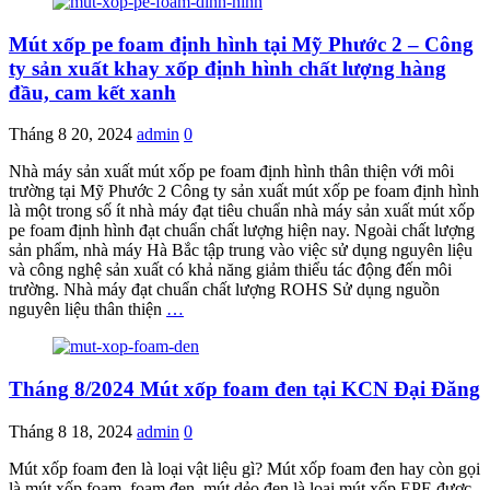
Mút xốp pe foam định hình tại Mỹ Phước 2 – Công
ty sản xuất khay xốp định hình chất lượng hàng
đầu, cam kết xanh
Tháng 8 20, 2024
admin
0
Nhà máy sản xuất mút xốp pe foam định hình thân thiện với môi
trường tại Mỹ Phước 2 Công ty sản xuất mút xốp pe foam định hình
là một trong số ít nhà máy đạt tiêu chuẩn nhà máy sản xuất mút xốp
pe foam định hình đạt chuẩn chất lượng hiện nay. Ngoài chất lượng
sản phẩm, nhà máy Hà Bắc tập trung vào việc sử dụng nguyên liệu
và công nghệ sản xuất có khả năng giảm thiểu tác động đến môi
trường. Nhà máy đạt chuẩn chất lượng ROHS Sử dụng nguồn
nguyên liệu thân thiện
…
Tháng 8/2024 Mút xốp foam đen tại KCN Đại Đăng
Tháng 8 18, 2024
admin
0
Mút xốp foam đen là loại vật liệu gì? Mút xốp foam đen hay còn gọi
là mút xốp foam, foam đen, mút dẻo đen là loại mút xốp EPE được