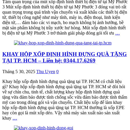
Tầm quan trọng của mút xốp định hình thiết bị điện tử tại Mỹ Phước
3 Mút xốp định hình thiết bị điện tử tại Mỹ Phước 3 đóng vai trò rất
quan trọng trong quá trình vận chuyển và xuất khẩu các thiết bị điện
tử, thiết bị công nghệ như máy tính, máy in, điện thoại, linh kiện
điện tử,… đảm bảo các vi mạch, bo mạch không bị ảnh hưởng, bề
mặt sản phẩm không bị trầy xước hư hỏng. Mút xốp định hình thiết
bị điện tử tại Mỹ Phước 3 trở thành giải pháp đóng gói tối ưu
…
KHAY HỘP XỐP ĐỊNH HÌNH ĐỰNG QUÀ TẶNG
TẠI TP. HCM – Liên hệ: 0344.17.6269
Tháng 5 30, 2025
Thu Uyen
0
Khay hộp xốp định hình đựng quà tặng tại TP. HCM có chất liệu
gì? Khay hộp xốp định hình đựng quà tặng tại TP. HCM sẽ đòi hỏi
về sự chỉn chu, tinh tế, chất lượng khay hộp định hình đựng quà
tặng vừa đảm bảo được tính chống sốc vừa đảm bảo được tính thẩm
mỹ cao trong đóng gói và vận chuyển. Chất liệu xốp để làm khay
hộp xốp định hình đựng quà tặng tại TP. HCM thường là xốp EPE
hay còn gọi là mút xốp dẻo. Vậy nhà máy sản xuất nào sản xuất
khay
…