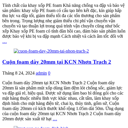
Tính chất của khay xốp PE foam Khả năng chống va đập và bảo vệ
sản phẩm: khay xốp PE foam có cấu tạo liên kết đặc, kín giúp hấp
thu lực va đập tốt, giảm thiểu tối đa các tổn thương cho sản phẩm
bên trong. Trọng lượng nhẹ giảm thiểu chi phí vận chuyển vận
chuyển và tạo thuận lợi trong quá trình vận chuyển cũng như bốc
xếp Khay xốp PE foam có tính đàn hồi cao, đảm bảo sản phẩm luôn
được bảo vệ khi bị va đập mạnh Cách nhiệt và cách âm tốt: đối với
…
Cuộn foam dày 20mm tại KCN Nhơn Trạch 2
Tháng 8 24, 2024
admin
0
Cuộn foam dày 20mm tại KCN Nhơn Trạch 2 Cuộn foam dày
20mm là sản phẩm mút xốp dùng làm đệm lót chống sốc, giảm lực
va đập giá rẻ, hiệu quả. Được sử dụng làm bao bì đóng gói cho các
mặt hàng thuộc nhiều lĩnh vực khác nhau, cắt tấm, làm khay xốp
định hình cho mặt hàng điện tử, chai lọ, thủy tinh, gốm sứ. Cuộn
foam dày 20mm có kích thước khổ rộng 1.05m dài 50m. Ứng dụng
của cuộn foam dày 20mm tại KCN Nhơn Trạch 2 Cuộn foam dày
20mm được sản xuất từ hạt
…