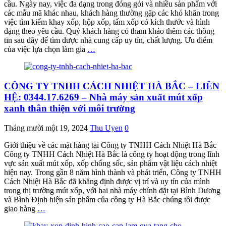
cầu. Ngày nay, việc đa dạng trong đóng gói và nhiều sản phẩm với
các mẫu mã khác nhau, khách hàng thường gặp các khó khăn trong
việc tìm kiếm khay xốp, hộp xốp, tấm xốp có kích thước và hình
dạng theo yêu cầu. Quý khách hàng có tham khảo thêm các thông
tin sau đây để tìm được nhà cung cấp uy tín, chất lượng. Ưu điểm
của việc lựa chọn làm gia
…
CÔNG TY TNHH CÁCH NHIỆT HÀ BẮC – LIÊN
HỆ: 0344.17.6269 – Nhà máy sản xuất mút xốp
xanh thân thiện với môi trường
Tháng mười một 19, 2024
Thu Uyen
0
Giới thiệu về các mặt hàng tại Công ty TNHH Cách Nhiệt Hà Bắc
Công ty TNHH Cách Nhiệt Hà Bắc là công ty hoạt động trong lĩnh
vực sản xuất mút xốp, xốp chống sốc, sản phẩm vật liệu cách nhiệt
hiện nay. Trong gần 8 năm hình thành và phát triển, Công ty TNHH
Cách Nhiệt Hà Bắc đã khẳng định được vị trí và uy tín của mình
trong thị trường mút xốp, với hai nhà máy chính đặt tại Bình Dương
và Bình Định hiện sản phẩm của công ty Hà Bắc chúng tôi được
giao hàng
…