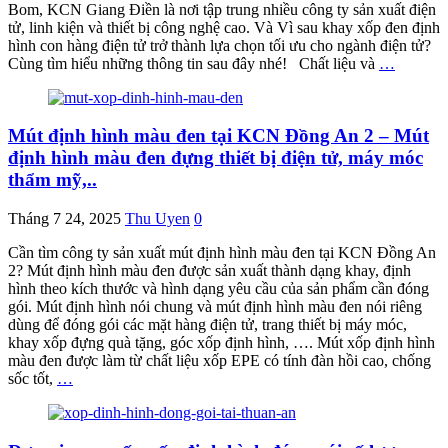
Bom, KCN Giang Điền là nơi tập trung nhiều công ty sản xuất điện
tử, linh kiện và thiết bị công nghệ cao. Và Vì sau khay xốp đen định
hình con hàng điện tử trở thành lựa chọn tối ưu cho ngành điện tử?
Cùng tìm hiểu những thông tin sau đây nhé! Chất liệu và
…
Mút định hình màu đen tại KCN Đồng An 2 – Mút
định hình màu đen đựng thiết bị điện tử, máy móc
thẩm mỹ,..
Tháng 7 24, 2025
Thu Uyen
0
Cần tìm công ty sản xuất mút định hình màu đen tại KCN Đồng An
2? Mút định hình màu đen được sản xuất thành dạng khay, định
hình theo kích thước và hình dạng yêu cầu của sản phẩm cần đóng
gói. Mút định hình nói chung và mút định hình màu đen nói riêng
dùng để đóng gói các mặt hàng điện tử, trang thiết bị máy móc,
khay xốp đựng quà tặng, góc xốp định hình, …. Mút xốp định hình
màu đen được làm từ chất liệu xốp EPE có tính đàn hồi cao, chống
sốc tốt,
…