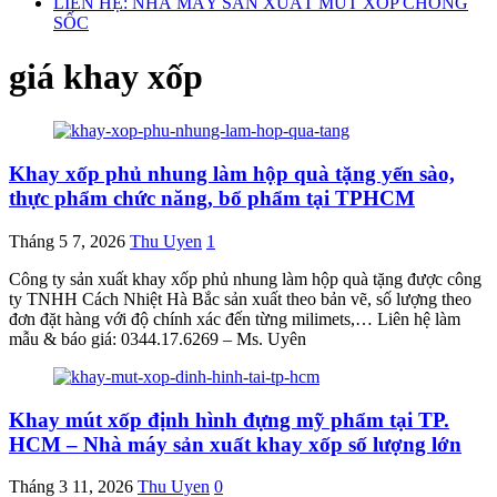
LIÊN HỆ: NHÀ MÁY SẢN XUẤT MÚT XỐP CHỐNG
SỐC
giá khay xốp
Khay xốp phủ nhung làm hộp quà tặng yến sào,
thực phẩm chức năng, bổ phẩm tại TPHCM
Tháng 5 7, 2026
Thu Uyen
1
Công ty sản xuất khay xốp phủ nhung làm hộp quà tặng được công
ty TNHH Cách Nhiệt Hà Bắc sản xuất theo bản vẽ, số lượng theo
đơn đặt hàng với độ chính xác đến từng milimets,… Liên hệ làm
mẫu & báo giá: 0344.17.6269 – Ms. Uyên
Khay mút xốp định hình đựng mỹ phẩm tại TP.
HCM – Nhà máy sản xuất khay xốp số lượng lớn
Tháng 3 11, 2026
Thu Uyen
0