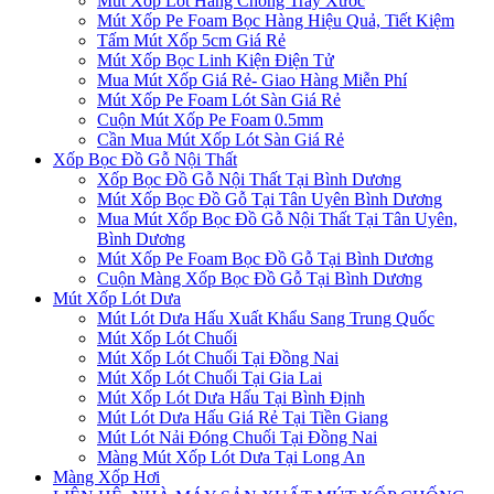
Mút Xốp Lót Hàng Chống Trầy Xước
Mút Xốp Pe Foam Bọc Hàng Hiệu Quả, Tiết Kiệm
Tấm Mút Xốp 5cm Giá Rẻ
Mút Xốp Bọc Linh Kiện Điện Tử
Mua Mút Xốp Giá Rẻ- Giao Hàng Miễn Phí
Mút Xốp Pe Foam Lót Sàn Giá Rẻ
Cuộn Mút Xốp Pe Foam 0.5mm
Cần Mua Mút Xốp Lót Sàn Giá Rẻ
Xốp Bọc Đồ Gỗ Nội Thất
Xốp Bọc Đồ Gỗ Nội Thất Tại Bình Dương
Mút Xốp Bọc Đồ Gỗ Tại Tân Uyên Bình Dương
Mua Mút Xốp Bọc Đồ Gỗ Nội Thất Tại Tân Uyên,
Bình Dương
Mút Xốp Pe Foam Bọc Đồ Gỗ Tại Bình Dương
Cuộn Màng Xốp Bọc Đồ Gỗ Tại Bình Dương
Mút Xốp Lót Dưa
Mút Lót Dưa Hấu Xuất Khẩu Sang Trung Quốc
Mút Xốp Lót Chuối
Mút Xốp Lót Chuối Tại Đồng Nai
Mút Xốp Lót Chuối Tại Gia Lai
Mút Xốp Lót Dưa Hấu Tại Bình Định
Mút Lót Dưa Hấu Giá Rẻ Tại Tiền Giang
Mút Lót Nải Đóng Chuối Tại Đồng Nai
Màng Mút Xốp Lót Dưa Tại Long An
Màng Xốp Hơi