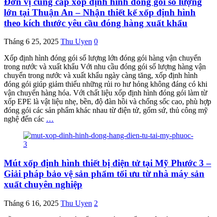
Đơn vị cung cấp xốp định hình đóng gói số lượng
lớn tại Thuận An – Nhận thiết kế xốp định hình
theo kích thước yêu cầu đóng hàng xuất khẩu
Tháng 6 25, 2025
Thu Uyen
0
Xốp định hình đóng gói số lượng lớn đóng gói hàng vận chuyển
trong nước và xuất khẩu Với nhu cầu đóng gói số lượng hàng vận
chuyển trong nước và xuất khẩu ngày càng tăng, xốp định hình
đóng gói giúp giảm thiểu những rủi ro hư hỏng không đáng có khi
vận chuyển hàng hóa. Với chất liệu xốp định hình đóng gói làm từ
xốp EPE là vật liệu nhẹ, bền, độ đàn hồi và chống sốc cao, phù hợp
đóng gói các sản phẩm khác nhau từ điện tử, gốm sứ, thủ công mỹ
nghệ đến các
…
Mút xốp định hình thiết bị điện tử tại Mỹ Phước 3 –
Giải pháp bảo vệ sản phẩm tối ưu từ nhà máy sản
xuất chuyên nghiệp
Tháng 6 16, 2025
Thu Uyen
2