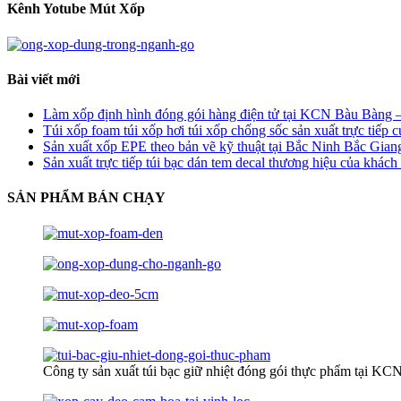
Kênh Yotube Mút Xốp
Bài viết mới
Làm xốp định hình đóng gói hàng điện tử tại KCN Bàu Bàng 
Túi xốp foam túi xốp hơi túi xốp chống sốc sản xuất trực ti
Sản xuất xốp EPE theo bản vẽ kỹ thuật tại Bắc Ninh Bắc Giang
Sản xuất trực tiếp túi bạc dán tem decal thương hiệu của khá
SẢN PHẨM BÁN CHẠY
Công ty sản xuất túi bạc giữ nhiệt đóng gói thực phẩm tại K