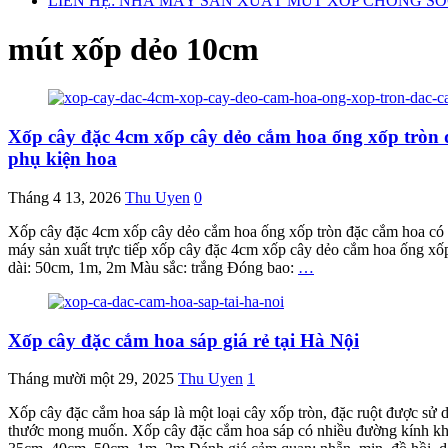
LIÊN HỆ: NHÀ MÁY SẢN XUẤT MÚT XỐP CHỐNG S
mút xốp dẻo 10cm
Xốp cây đặc 4cm xốp cây dẻo cắm hoa ống xốp tròn đặ
phụ kiện hoa
Tháng 4 13, 2026
Thu Uyen
0
Xốp cây đặc 4cm xốp cây dẻo cắm hoa ống xốp tròn đặc cắm hoa có ch
máy sản xuất trực tiếp xốp cây đặc 4cm xốp cây dẻo cắm hoa ống xốp
dài: 50cm, 1m, 2m Màu sắc: trắng Đóng bao:
…
Xốp cây đặc cắm hoa sáp giá rẻ tại Hà Nội
Tháng mười một 29, 2025
Thu Uyen
1
Xốp cây đặc cắm hoa sáp là một loại cây xốp tròn, đặc ruột được sử d
thước mong muốn. Xốp cây đặc cắm hoa sáp có nhiều đường kính kh