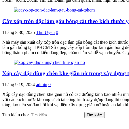
35cm, 40cm, 50cm, 1m, 2m Đánh giá cảm quan: nhẵn, mịn, đồ hồi, 
Cây xốp tròn đặc làm gấu bông cắt theo kích thước
Tháng 8 30, 2025
Thu Uyen
0
Nhà máy sản xuất cây xốp tròn đặc làm gấu bông cắt theo kích thướ
làm gấu bông tại TPHCM Sử dụng cây xốp tròn đặc làm gấu bông để g
bông thành phẩm có kiểu dáng đẹp, chắn chắn và dễ vận chuyển. C
Xốp cây đặc dùng chèn khe giãn nở trong xây dựng 
Tháng 9 19, 2024
admin
0
Xốp cây đặc dùng chèn khe giãn nở có các đường kính bao nhiê
với các kích thước khoảng cách tại công trình xây dựng đang thi côn
tông, tạo nên sự đàn hồi khi vật liệu xây dựng giãn nở hoặc co lại kh
Tìm kiếm cho: