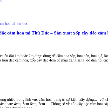
ỐC
c cắm hoa tại Thủ Đức – Sản xuất xốp cây dẻo cắm hoa
iều dài 1m hoặc 2m được dùng để cắm hoa sáp, hoa tiền, hoa giả, làm
 tròn đặc cắm hoa, xốp cây đặc 4cm có màu trắng sáng, độ đàn hồi ca
ụng nhiều trong lĩnh vực cắm hoa, trang trí sự kiện, xây dựng,… với c
ác nhau: 4cm, 5cm 6cm, 7cm,… Thông số về xốp cây đặc cắm hoa sáp: