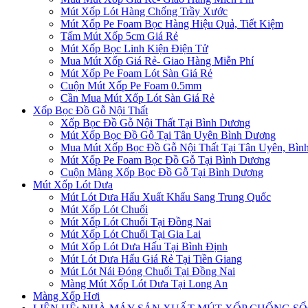
Mút Xốp Lót Hàng Chống Trầy Xước
Mút Xốp Pe Foam Bọc Hàng Hiệu Quả, Tiết Kiệm
Tấm Mút Xốp 5cm Giá Rẻ
Mút Xốp Bọc Linh Kiện Điện Tử
Mua Mút Xốp Giá Rẻ- Giao Hàng Miễn Phí
Mút Xốp Pe Foam Lót Sàn Giá Rẻ
Cuộn Mút Xốp Pe Foam 0.5mm
Cần Mua Mút Xốp Lót Sàn Giá Rẻ
Xốp Bọc Đồ Gỗ Nội Thất
Xốp Bọc Đồ Gỗ Nội Thất Tại Bình Dương
Mút Xốp Bọc Đồ Gỗ Tại Tân Uyên Bình Dương
Mua Mút Xốp Bọc Đồ Gỗ Nội Thất Tại Tân Uyên, Bìn
Mút Xốp Pe Foam Bọc Đồ Gỗ Tại Bình Dương
Cuộn Màng Xốp Bọc Đồ Gỗ Tại Bình Dương
Mút Xốp Lót Dưa
Mút Lót Dưa Hấu Xuất Khẩu Sang Trung Quốc
Mút Xốp Lót Chuối
Mút Xốp Lót Chuối Tại Đồng Nai
Mút Xốp Lót Chuối Tại Gia Lai
Mút Xốp Lót Dưa Hấu Tại Bình Định
Mút Lót Dưa Hấu Giá Rẻ Tại Tiền Giang
Mút Lót Nải Đóng Chuối Tại Đồng Nai
Màng Mút Xốp Lót Dưa Tại Long An
Màng Xốp Hơi