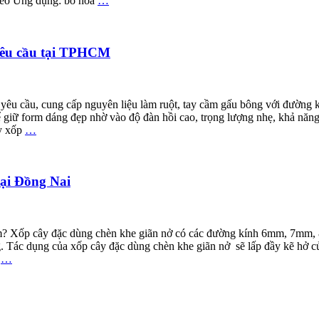
dẻo Ứng dụng: bó hoa
…
 yêu cầu tại TPHCM
c yêu cầu, cung cấp nguyên liệu làm ruột, tay cầm gấu bông với đườn
iữ form dáng đẹp nhờ vào độ đàn hồi cao, trọng lượng nhẹ, khả năng 
ây xốp
…
tại Đồng Nai
u mm? Xốp cây đặc dùng chèn khe giãn nở có các đường kính 6mm,
g. Tác dụng của xốp cây đặc dùng chèn khe giãn nở sẽ lấp đầy kẽ hở c
i
…