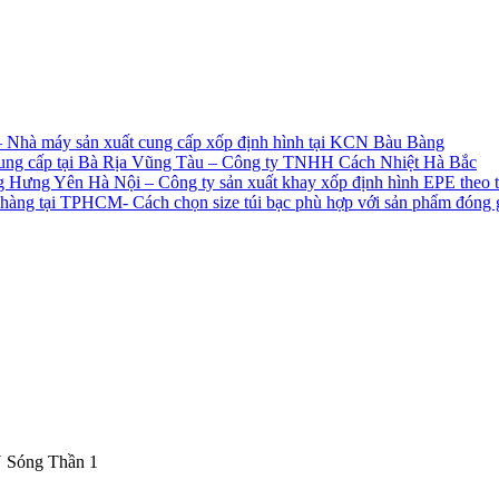
– Nhà máy sản xuất cung cấp xốp định hình tại KCN Bàu Bàng
ếp cung cấp tại Bà Rịa Vũng Tàu – Công ty TNHH Cách Nhiệt Hà Bắc
 Hưng Yên Hà Nội – Công ty sản xuất khay xốp định hình EPE theo thi
ch hàng tại TPHCM- Cách chọn size túi bạc phù hợp với sản phẩm đóng 
CN Sóng Thần 1