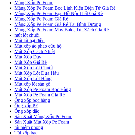
Màng Xốp Pe Foam
Màng Xốp Pe Foam Bọc Linh Kiện Điện Tử Giá Rẻ
Màng Xốp Pe Foam Bọc Đồ Nội Thất Giá Rẻ
Màng Xốp Pe Foam Giá Rẻ
Màng Xốp Pe Foam Giá Rẻ Tại Bình Dương
Màng Xốp Pe Foam May Balo, Túi Xách Giá Rẻ
mút lót chuối
Mút lót hạt điều
Mút xốp áo phao cứu hộ
Mút Xốp Cách Nhiệt
Mút Xốp Dày
Mút Xốp Giá Rẻ
Mút Xốp Lót Chuối
Mút Xốp Lót Dưa Hấu
Mút Xốp Lót Hàng
Mút xốp lót sàn gỗ
Mút Xốp Pe Foam Bọc Hàng
Mút Xốp Pe Foam Giá Rẻ
Ống xốp bọc hàng
Ống xốp PE
Ống xốp đặc
Sản Xuất Màng Xốp Pe Foam
Sản Xuất Mút Xốp Pe Foam
túi niêm phong
Túi xốp bạc