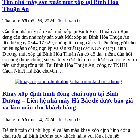
Tìm nhà máy sản xuất mút xốp tại Bình Hòa
Thuận An
Tháng mười một 26, 2024
Thu Uyen
0
Cần tìm nhà máy sản xuất mút xốp tại Bình Hòa Thuận An Bạn
đang cần tìm nhà máy sản xuất Mút xốp tại Bình Hòa Thuận An
liên hệ ngay 0344.17.629, chúng tôi cung cấp vật liệu đóng gói cho
nhiều ngành công nghiệp và sản xuất tại các KCN đặt tại Bình
Dương, mút xốp tại Bình Hòa Thuận An có độ dai, mềm, đàn hồi
có công dụng chống sốc và trầy xước tốt do đó được các công ty ưu
tiên sử dụng rộng rãi. Tại Bình Hòa Thuận An, công ty TNHH
Cách Nhiệt Hà Bắc chuyên
…
Khay xốp định hình đóng chai rượu tại Bình
Dương – Liên hệ nhà máy Hà Bắc để được báo giá
và làm mẫu cho khách hàng
Tháng mười một 14, 2024
Thu Uyen
0
Để tính toán chi phí hợp lý và làm mẫu khay xốp định hình đóng
chai rượu tại Bình Dương quý khách hàng vui lòng liên hệ: