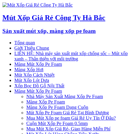
Mút Xốp Giá Rẻ Công Ty Hà Bắc
Sản xuất mút xốp, màng xốp pe foam
Tổng quan
Giới Thiệu Chung
LIÊN HỆ: Nhà máy sản xuất mút xốp chống sốc – Mút xốp
xanh – Thân thiện với môi trường
Màng Mút Xốp Pe Foam
Màng Xốp Hơi
Mút Xốp Cách Nhiệt
Mút Xốp Lót Dưa
Xốp Bọc Đồ Gỗ Nội Thất
Màng Mút Xốp Pe Foam
Nhà Máy Sản Xuất Màng Xốp Pe Foam
Màng Xốp Pe Foam
Màng Xốp Pe Foam Dạng Cuộn
Mút Xốp Pe Foam Giá Rẻ Tại Bình Dương
Mua Mút Xốp pe foam Giá Rẻ Uy Tín Ở Đâu?
Cuộn Mút Xốp Pe Foam 0.5mm
Mua Mút Xốp Giá Rẻ- Giao Hàng Miễn Phí