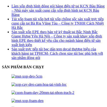
Làm xốp định hình đóng gói hàng điện tử tại KCN Bàu Bàng
– Nhà máy sản xuất cung cấp xốp định hình tại KCN Bàu
Bàng
Túi xốp foam túi xốp hơi túi xốp chống sốc sản xuất trực tiếp
cung cấp tại Bà Rịa Vũng Tàu – Công ty TNHH Cách Nhiệt
Hà Bắc
Sản xuất xốp EPE theo bản vẽ kỹ thuật tại Bắc Ninh Bắc
Giang Hưng Yên Hà Nội – Công ty sản xuất khay xốp định
hình EPE theo thiết kế yêu cầu cho ngành hàng điện tử sản
xuất linh kiện
Sản xuất trực tiếp túi bạc dán tem decal thương hiệu của
khách hàng tại TPHCM- Cách chọn size túi bạc phù hợp với
sản phẩm đóng gói
SẢN PHẨM BÁN CHẠY