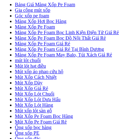
Bảng Giá Màng Xốp Pe Foam
Gia công mút xốp
Góc xốp pe foam
Màng Xốp Hơi Bọc Hàng
Màng Xốp Pe Foam
Màng Xốp Pe Foam Bọc Linh Kiện Điện Tử Giá Rẻ
Màng Xốp Pe Foam Bọc Đồ Nội Thất Giá Rẻ
Màng Xốp Pe Foam Giá Rẻ
Màng Xốp Pe Foam Giá Rẻ Tại Bình Dương
Màng Xốp Pe Foam May Balo, Túi Xách Giá Rẻ
mút lót chuối
Mút lót hạt điều
Mút xốp áo phao cứu hộ
Mút Xốp Cách Nhiệt
Mút Xốp Dày
Mút Xốp Giá Rẻ
Mút Xốp Lót Chuối
Mút Xốp Lót Dưa Hấu
Mút Xốp Lót Hàng
Mút xốp lót sàn gỗ
Mút Xốp Pe Foam Bọc Hàng
Mút Xốp Pe Foam Giá Rẻ
Ống xốp bọc hàng
Ống xốp PE
Ống xốp đặc