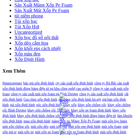
Sản Xuất Màng Xốp Pe Foam
Sản Xuất Mút Xốp Pe Foam
túi niêm phong
Túi xốp bạc
Túi Xốp Hơi
Uncategorized
Xốp bọc đồ gỗ nội thất
Xốp dẻo cắm hoa
Xốp khối eps cách nhiệt
Xốp màu đen
Xốp Định Hình
Xem Thêm
#mutxopgiare
báo giá xốp định hình
cty sản xuất xốp định hình
công ty Hà Bắc sản xuất
xốp định hình đóng hàng điện tử tại khu công nghệ cao quận 9
công ty sản xuất mút xốp
foam
công ty sản xuất mút xốp foam tại Bình Dương
công ty sản xuất xốp định hình
cắt
xốp định hình
Gia công xốp định hình
gia công xốp định hình hà nội
giá bán xốp định
hình
giá xốp định hình
góc xốp định hình
khay xốp
khay xốp chống sốc
khay xốp chống
sốc Bình Dương
khay xốp chống sốc Thủ Đức
khay xốp pe foam định hình
khay xốp
định hình
khay xốp định hình chống sốc
khay xốp định hình đóng hàng điện tử
làm khuôn
xốp định hình
mua xốp định hình
màng xốp pe
Màng Xốp Pe Foam
mút xốp bọc hàng
mút xốp chống sốc
mút xốp dẻo
mút xốp epe
mút xốp epe định hình
mút xốp foam
mút
xốp giá re
mút xốp pe
mút xốp pe foam
mút xốp pe foam định hình
mút xốp định hình