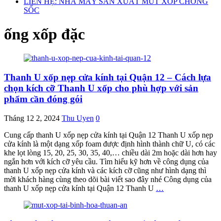
LIÊN HỆ: NHÀ MÁY SẢN XUẤT MÚT XỐP CHỐNG
SỐC
ống xốp đặc
Thanh U xốp nẹp cửa kính tại Quận 12 – Cách lựa
chọn kích cỡ Thanh U xốp cho phù hợp với sản
phẩm cần đóng gói
Tháng 12 2, 2024
Thu Uyen
0
Cung cấp thanh U xốp nẹp cửa kính tại Quận 12 Thanh U xốp nẹp
cửa kính là một dạng xốp foam được định hình thành chữ U, có các
khe lọt lòng 15, 20, 25, 30, 35, 40,… chiều dài 2m hoặc dài hơn hay
ngắn hơn với kích cỡ yêu cầu. Tìm hiểu kỹ hơn về công dụng của
thanh U xốp nẹp cửa kính và các kích cỡ cũng như hình dạng thì
mời khách hàng cùng theo dõi bài viết sao đây nhé Công dụng của
thanh U xốp nẹp cửa kính tại Quận 12 Thanh U
…