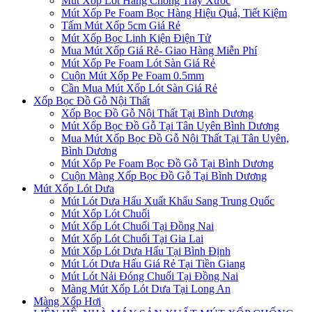
Mút Xốp Lót Hàng Chống Trầy Xước
Mút Xốp Pe Foam Bọc Hàng Hiệu Quả, Tiết Kiệm
Tấm Mút Xốp 5cm Giá Rẻ
Mút Xốp Bọc Linh Kiện Điện Tử
Mua Mút Xốp Giá Rẻ- Giao Hàng Miễn Phí
Mút Xốp Pe Foam Lót Sàn Giá Rẻ
Cuộn Mút Xốp Pe Foam 0.5mm
Cần Mua Mút Xốp Lót Sàn Giá Rẻ
Xốp Bọc Đồ Gỗ Nội Thất
Xốp Bọc Đồ Gỗ Nội Thất Tại Bình Dương
Mút Xốp Bọc Đồ Gỗ Tại Tân Uyên Bình Dương
Mua Mút Xốp Bọc Đồ Gỗ Nội Thất Tại Tân Uyên,
Bình Dương
Mút Xốp Pe Foam Bọc Đồ Gỗ Tại Bình Dương
Cuộn Màng Xốp Bọc Đồ Gỗ Tại Bình Dương
Mút Xốp Lót Dưa
Mút Lót Dưa Hấu Xuất Khẩu Sang Trung Quốc
Mút Xốp Lót Chuối
Mút Xốp Lót Chuối Tại Đồng Nai
Mút Xốp Lót Chuối Tại Gia Lai
Mút Xốp Lót Dưa Hấu Tại Bình Định
Mút Lót Dưa Hấu Giá Rẻ Tại Tiền Giang
Mút Lót Nải Đóng Chuối Tại Đồng Nai
Màng Mút Xốp Lót Dưa Tại Long An
Màng Xốp Hơi