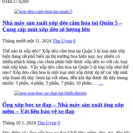
0344.17.6269
Nhà máy sản xuất xốp dẻo cắm hoa tại Quận 5 –
Cung cấp mút xốp dẻo số lượng lớn
Tháng mười một 11, 2024
Thu Uyen
0
Thế nào là xốp dẻo? Xốp dẻo cắm hoa tại Quận 5 là loại mút xốp
hiện đang rất phổ biến tại thị trường hoa hiện nay, tuy nhiên có
nhiều khách hàng còn chưa phân biệt được xốp dẻo so với các loại
mút xốp khác. Vậy xốp dẻo cắm hoa tại Quận 5 là loại xốp như thế
nào? Xốp dẻo cắm hoa là một loại mút xốp được ép từ các lớp mút
xốp foam độ dày 5mm lại với nhau, đến khi đạt được độ dày mong
muốn: 3 phân, 4 phân, 5 phân, 7 phân, 10 phân,…
…
Ống xốp bọc xe đạp – Nhà máy sản xuất ống xốp
mềm – Vật liệu bảo vệ xe đạp
Tháng 10 1, 2024
Thu Uyen
0
Đặc điểm của ống xốp bọc xe đạp Chất liệu: mềm, dẻo, dai, đàn hồi