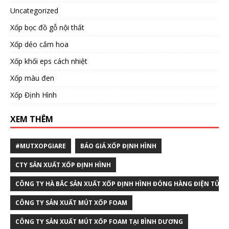
Uncategorized
Xốp bọc đồ gỗ nội thất
Xốp dẻo cắm hoa
Xốp khối eps cách nhiệt
Xốp màu đen
Xốp Định Hình
XEM THÊM
#MUTXOPGIARE
BÁO GIÁ XỐP ĐỊNH HÌNH
CTY SẢN XUẤT XỐP ĐỊNH HÌNH
CÔNG TY HÀ BẮC SẢN XUẤT XỐP ĐỊNH HÌNH ĐÓNG HÀNG ĐIỆN TỬ T
CÔNG TY SẢN XUẤT MÚT XỐP FOAM
CÔNG TY SẢN XUẤT MÚT XỐP FOAM TẠI BÌNH DƯƠNG