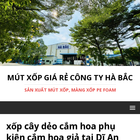
MÚT XỐP GIÁ RẺ CÔNG TY HÀ BẮC
SẢN XUẤT MÚT XỐP, MÀNG XỐP PE FOAM
xốp cây dẻo cắm hoa phụ
kiện cắm hoa giả tại Dĩ An