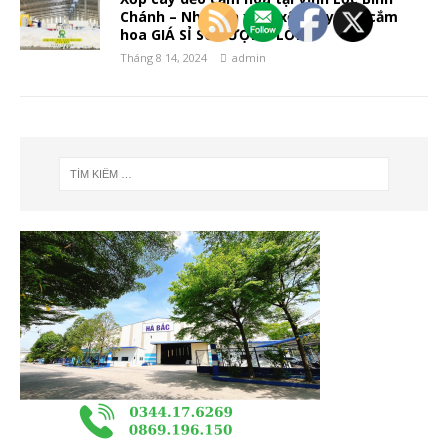
Chánh – Nhà sản xuất xốp cây dẻo cắm
hoa GIÁ SỈ SỐ LƯỢNG LỚN
Tháng 8 14, 2024
admin