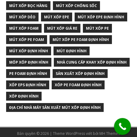
MÚT XỐP BỌC HÀNG
MÚT XỐP CHỐNG SỐC
MÚT XỐP DẺO
MÚT XỐP EPE
MÚT XỐP EPE ĐỊNH HÌNH
MÚT XỐP FOAM
MÚT XỐP GIÁ RE
MÚT XỐP PE
MÚT XỐP PE FOAM
MÚT XỐP PE FOAM ĐỊNH HÌNH
MÚT XỐP ĐỊNH HÌNH
MÚT ĐỊNH HÌNH
MỐP XỐP ĐỊNH HÌNH
NHÀ CUNG CẤP KHAY XỐP ĐỊNH HÌNH
PE FOAM ĐỊNH HÌNH
SẢN XUẤT XỐP ĐỊNH HÌNH
XỐP EPS ĐỊNH HÌNH
XỐP PE FOAM ĐỊNH HÌNH
XỐP ĐỊNH HÌNH
ĐỊA CHỈ NHÀ MÁY SẢN XUẤT MÚT XỐP ĐỊNH HÌNH
Bản quyền © 2026 | Theme WordPress viết bởi
MH Themes