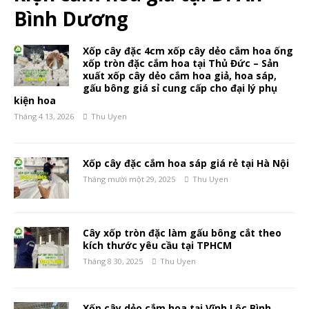
Bình Dương
Xốp cây đặc 4cm xốp cây dẻo cắm hoa ống
xốp tròn đặc cắm hoa tại Thủ Đức – Sản
xuất xốp cây dẻo cắm hoa giả, hoa sáp,
gấu bông giá sỉ cung cấp cho đại lý phụ
kiện hoa
Tháng 4 13, 2026
Thu Uyen
Xốp cây đặc cắm hoa sáp giá rẻ tại Hà Nội
Tháng mười một 29, 2025
Thu Uyen
Cây xốp tròn đặc làm gấu bông cắt theo
kích thước yêu cầu tại TPHCM
Tháng 8 30, 2025
Thu Uyen
Xốp cây dẻo cắm hoa tại Vĩnh Lộc Bình