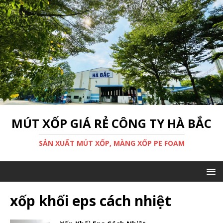
MÚT XỐP GIÁ RẺ CÔNG TY HÀ BẮC
SẢN XUẤT MÚT XỐP, MÀNG XỐP PE FOAM
xốp khối eps cách nhiệt