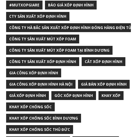
#MUTXOPGIARE
BÁO GIÁ XỐP ĐỊNH HÌNH
CTY SẢN XUẤT XỐP ĐỊNH HÌNH
CÔNG TY HÀ BẮC SẢN XUẤT XỐP ĐỊNH HÌNH ĐÓNG HÀNG ĐIỆN TỬ T
CÔNG TY SẢN XUẤT MÚT XỐP FOAM
CÔNG TY SẢN XUẤT MÚT XỐP FOAM TẠI BÌNH DƯƠNG
CÔNG TY SẢN XUẤT XỐP ĐỊNH HÌNH
CẮT XỐP ĐỊNH HÌNH
GIA CÔNG XỐP ĐỊNH HÌNH
GIA CÔNG XỐP ĐỊNH HÌNH HÀ NỘI
GIÁ BÁN XỐP ĐỊNH HÌNH
GIÁ XỐP ĐỊNH HÌNH
GÓC XỐP ĐỊNH HÌNH
KHAY XỐP
KHAY XỐP CHỐNG SỐC
KHAY XỐP CHỐNG SỐC BÌNH DƯƠNG
KHAY XỐP CHỐNG SỐC THỦ ĐỨC