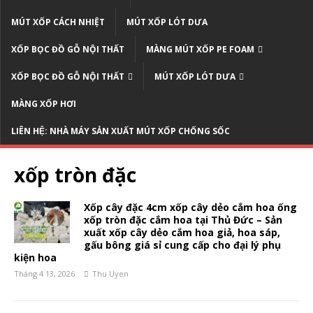
MÚT XỐP CÁCH NHIỆT
MÚT XỐP LÓT DƯA
XỐP BỌC ĐỒ GỖ NỘI THẤT
MÀNG MÚT XỐP PE FOAM
XỐP BỌC ĐỒ GỖ NỘI THẤT
MÚT XỐP LÓT DƯA
MÀNG XỐP HƠI
LIÊN HỆ: NHÀ MÁY SẢN XUẤT MÚT XỐP CHỐNG SỐC
xốp tròn đặc
Xốp cây đặc 4cm xốp cây dẻo cắm hoa ống
xốp tròn đặc cắm hoa tại Thủ Đức – Sản
xuất xốp cây dẻo cắm hoa giả, hoa sáp,
gấu bông giá sỉ cung cấp cho đại lý phụ
kiện hoa
Tháng 4 13, 2026
Thu Uyen