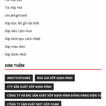
Túi Xốp Hơi
Uncategorized
Xốp bọc đồ gỗ nội thất
Xốp dẻo cắm hoa
Xốp khối eps cách nhiệt
Xốp màu đen
Xốp Định Hình
XEM THÊM
#MUTXOPGIARE
BÁO GIÁ XỐP ĐỊNH HÌNH
CTY SẢN XUẤT XỐP ĐỊNH HÌNH
CÔNG TY HÀ BẮC SẢN XUẤT XỐP ĐỊNH HÌNH ĐÓNG HÀNG ĐIỆN TỬ T
CÔNG TY SẢN XUẤT MÚT XỐP FOAM