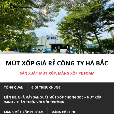
MÚT XỐP GIÁ RẺ CÔNG TY HÀ BẮC
SẢN XUẤT MÚT XỐP, MÀNG XỐP PE FOAM
TỔNG QUAN
GIỚI THIỆU CHUNG
LIÊN HỆ: NHÀ MÁY SẢN XUẤT MÚT XỐP CHỐNG SỐC – MÚT XỐP
XANH – THÂN THIỆN VỚI MÔI TRƯỜNG
MÀNG MÚT XỐP PE FOAM
MÀNG XỐP HƠI