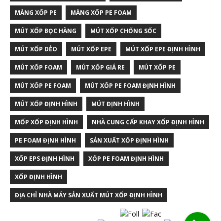
MÀNG XỐP PE
MÀNG XỐP PE FOAM
MÚT XỐP BỌC HÀNG
MÚT XỐP CHỐNG SỐC
MÚT XỐP DẺO
MÚT XỐP EPE
MÚT XỐP EPE ĐỊNH HÌNH
MÚT XỐP FOAM
MÚT XỐP GIÁ RE
MÚT XỐP PE
MÚT XỐP PE FOAM
MÚT XỐP PE FOAM ĐỊNH HÌNH
MÚT XỐP ĐỊNH HÌNH
MÚT ĐỊNH HÌNH
MỐP XỐP ĐỊNH HÌNH
NHÀ CUNG CẤP KHAY XỐP ĐỊNH HÌNH
PE FOAM ĐỊNH HÌNH
SẢN XUẤT XỐP ĐỊNH HÌNH
XỐP EPS ĐỊNH HÌNH
XỐP PE FOAM ĐỊNH HÌNH
XỐP ĐỊNH HÌNH
ĐỊA CHỈ NHÀ MÁY SẢN XUẤT MÚT XỐP ĐỊNH HÌNH