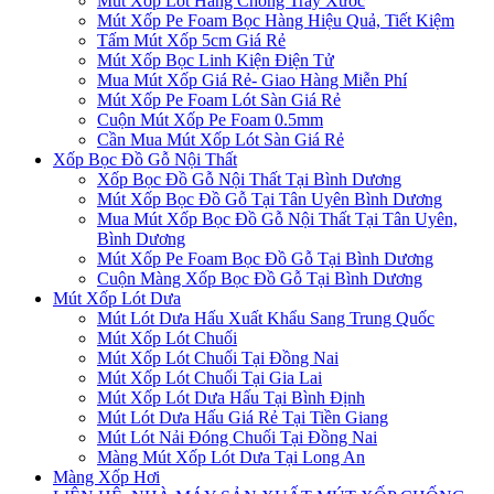
Mút Xốp Lót Hàng Chống Trầy Xước
Mút Xốp Pe Foam Bọc Hàng Hiệu Quả, Tiết Kiệm
Tấm Mút Xốp 5cm Giá Rẻ
Mút Xốp Bọc Linh Kiện Điện Tử
Mua Mút Xốp Giá Rẻ- Giao Hàng Miễn Phí
Mút Xốp Pe Foam Lót Sàn Giá Rẻ
Cuộn Mút Xốp Pe Foam 0.5mm
Cần Mua Mút Xốp Lót Sàn Giá Rẻ
Xốp Bọc Đồ Gỗ Nội Thất
Xốp Bọc Đồ Gỗ Nội Thất Tại Bình Dương
Mút Xốp Bọc Đồ Gỗ Tại Tân Uyên Bình Dương
Mua Mút Xốp Bọc Đồ Gỗ Nội Thất Tại Tân Uyên,
Bình Dương
Mút Xốp Pe Foam Bọc Đồ Gỗ Tại Bình Dương
Cuộn Màng Xốp Bọc Đồ Gỗ Tại Bình Dương
Mút Xốp Lót Dưa
Mút Lót Dưa Hấu Xuất Khẩu Sang Trung Quốc
Mút Xốp Lót Chuối
Mút Xốp Lót Chuối Tại Đồng Nai
Mút Xốp Lót Chuối Tại Gia Lai
Mút Xốp Lót Dưa Hấu Tại Bình Định
Mút Lót Dưa Hấu Giá Rẻ Tại Tiền Giang
Mút Lót Nải Đóng Chuối Tại Đồng Nai
Màng Mút Xốp Lót Dưa Tại Long An
Màng Xốp Hơi