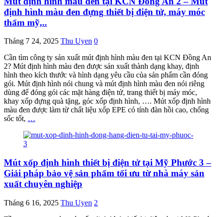
Mút định hình màu đen tại KCN Đồng An 2 – Mút
định hình màu đen đựng thiết bị điện tử, máy móc
thẩm mỹ,..
Tháng 7 24, 2025
Thu Uyen
0
Cần tìm công ty sản xuất mút định hình màu đen tại KCN Đồng An
2? Mút định hình màu đen được sản xuất thành dạng khay, định
hình theo kích thước và hình dạng yêu cầu của sản phẩm cần đóng
gói. Mút định hình nói chung và mút định hình màu đen nói riêng
dùng để đóng gói các mặt hàng điện tử, trang thiết bị máy móc,
khay xốp đựng quà tặng, góc xốp định hình, …. Mút xốp định hình
màu đen được làm từ chất liệu xốp EPE có tính đàn hồi cao, chống
sốc tốt,
…
Mút xốp định hình thiết bị điện tử tại Mỹ Phước 3 –
Giải pháp bảo vệ sản phẩm tối ưu từ nhà máy sản
xuất chuyên nghiệp
Tháng 6 16, 2025
Thu Uyen
2