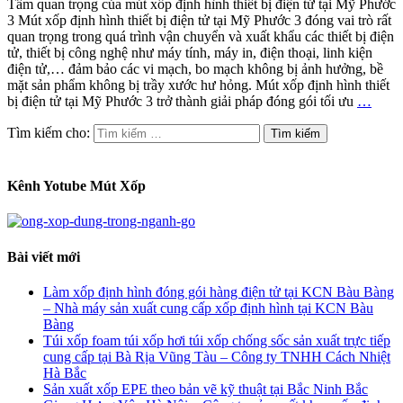
Tầm quan trọng của mút xốp định hình thiết bị điện tử tại Mỹ Phước
3 Mút xốp định hình thiết bị điện tử tại Mỹ Phước 3 đóng vai trò rất
quan trọng trong quá trình vận chuyển và xuất khẩu các thiết bị điện
tử, thiết bị công nghệ như máy tính, máy in, điện thoại, linh kiện
điện tử,… đảm bảo các vi mạch, bo mạch không bị ảnh hưởng, bề
mặt sản phẩm không bị trầy xước hư hỏng. Mút xốp định hình thiết
bị điện tử tại Mỹ Phước 3 trở thành giải pháp đóng gói tối ưu
…
Tìm kiếm cho:
Kênh Yotube Mút Xốp
Bài viết mới
Làm xốp định hình đóng gói hàng điện tử tại KCN Bàu Bàng
– Nhà máy sản xuất cung cấp xốp định hình tại KCN Bàu
Bàng
Túi xốp foam túi xốp hơi túi xốp chống sốc sản xuất trực tiếp
cung cấp tại Bà Rịa Vũng Tàu – Công ty TNHH Cách Nhiệt
Hà Bắc
Sản xuất xốp EPE theo bản vẽ kỹ thuật tại Bắc Ninh Bắc