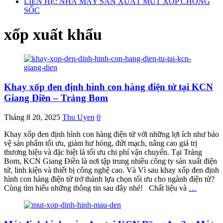
LIÊN HỆ: NHÀ MÁY SẢN XUẤT MÚT XỐP CHỐNG
SỐC
xốp xuất khẩu
Khay xốp đen định hình con hàng điện tử tại KCN
Giang Điền – Trảng Bom
Tháng 8 20, 2025
Thu Uyen
0
Khay xốp đen định hình con hàng điện tử với những lợi ích như bảo
vệ sản phẩm tối ưu, giảm hư hỏng, đứt mạch, nâng cao giá trị
thương hiệu và đặc biệt là tối ưu chi phí vận chuyển. Tại Trảng
Bom, KCN Giang Điền là nơi tập trung nhiều công ty sản xuất điện
tử, linh kiện và thiết bị công nghệ cao. Và Vì sau khay xốp đen định
hình con hàng điện tử trở thành lựa chọn tối ưu cho ngành điện tử?
Cùng tìm hiểu những thông tin sau đây nhé! Chất liệu và
…