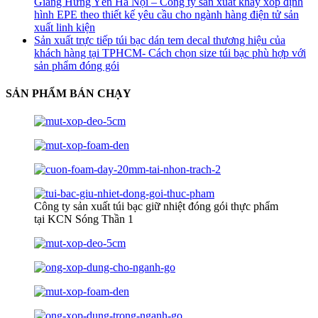
Giang Hưng Yên Hà Nội – Công ty sản xuất khay xốp định
hình EPE theo thiết kế yêu cầu cho ngành hàng điện tử sản
xuất linh kiện
Sản xuất trực tiếp túi bạc dán tem decal thương hiệu của
khách hàng tại TPHCM- Cách chọn size túi bạc phù hợp với
sản phẩm đóng gói
SẢN PHẨM BÁN CHẠY
Công ty sản xuất túi bạc giữ nhiệt đóng gói thực phẩm
tại KCN Sóng Thần 1