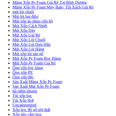
Màng Xốp Pe Foam Giá Rẻ Tại Bình Dương
Màng Xốp Pe Foam May Balo, Túi Xách Giá Rẻ
mút lót chuối
Mút lót hạt điều
Mút xốp áo phao cứu hộ
Mút Xốp Cách Nhiệt
Mút Xốp Dày
Mút Xốp Giá Rẻ
Mút Xốp Lót Chuối
Mút Xốp Lót Dưa Hấu
Mút Xốp Lót Hàng
Mút xốp lót sàn gỗ
Mút Xốp Pe Foam Bọc Hàng
Mút Xốp Pe Foam Giá Rẻ
Ống xốp bọc hàng
Ống xốp PE
Ống xốp đặc
Sản Xuất Màng Xốp Pe Foam
Sản Xuất Mút Xốp Pe Foam
túi niêm phong
Túi xốp bạc
Túi Xốp Hơi
Uncategorized
Xốp bọc đồ gỗ nội thất
Xốp dẻo cắm hoa