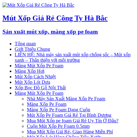
Mút Xốp Giá Rẻ Công Ty Hà Bắc
Sản xuất mút xốp, màng xốp pe foam
Tổng quan
Giới Thiệu Chung
LIÊN HỆ: Nhà máy sản xuất mút xốp chống sốc – Mút xốp
xanh – Thân thiện với môi trường
Màng Mút Xốp Pe Foam
Màng Xốp Hơi
Mút Xốp Cách Nhiệt
Mút Xốp Lót Dưa
Xốp Bọc Đồ Gỗ Nội Thất
Màng Mút Xốp Pe Foam
Nhà Máy Sản Xuất Màng Xốp Pe Foam
Màng Xốp Pe Foam
Màng Xốp Pe Foam Dạng Cuộn
Mút Xốp Pe Foam Giá Rẻ Tại Bình Dương
Mua Mút Xốp pe foam Giá Rẻ Uy Tín Ở Đâu?
Cuộn Mút Xốp Pe Foam 0.5mm
Mua Mút Xốp Giá Rẻ- Giao Hàng Miễn Phí