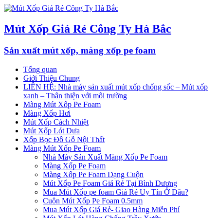
Mút Xốp Giá Rẻ Công Ty Hà Bắc
Sản xuất mút xốp, màng xốp pe foam
Tổng quan
Giới Thiệu Chung
LIÊN HỆ: Nhà máy sản xuất mút xốp chống sốc – Mút xốp
xanh – Thân thiện với môi trường
Màng Mút Xốp Pe Foam
Màng Xốp Hơi
Mút Xốp Cách Nhiệt
Mút Xốp Lót Dưa
Xốp Bọc Đồ Gỗ Nội Thất
Màng Mút Xốp Pe Foam
Nhà Máy Sản Xuất Màng Xốp Pe Foam
Màng Xốp Pe Foam
Màng Xốp Pe Foam Dạng Cuộn
Mút Xốp Pe Foam Giá Rẻ Tại Bình Dương
Mua Mút Xốp pe foam Giá Rẻ Uy Tín Ở Đâu?
Cuộn Mút Xốp Pe Foam 0.5mm
Mua Mút Xốp Giá Rẻ- Giao Hàng Miễn Phí