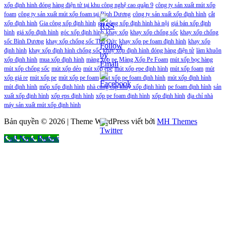
xốp định hình đóng hàng điện tử tại khu công nghệ cao quận 9
công ty sản xuất mút xốp
foam
công ty sản xuất mút xốp foam tại Bình Dương
công ty sản xuất xốp định hình
cắt
xốp định hình
Gia công xốp định hình
gia công xốp định hình hà nội
giá bán xốp định
hình
giá xốp định hình
góc xốp định hình
khay xốp
khay xốp chống sốc
khay xốp chống
sốc Bình Dương
khay xốp chống sốc Thủ Đức
khay xốp pe foam định hình
khay xốp
định hình
khay xốp định hình chống sốc
khay xốp định hình đóng hàng điện tử
làm khuôn
xốp định hình
mua xốp định hình
màng xốp pe
Màng Xốp Pe Foam
mút xốp bọc hàng
mút xốp chống sốc
mút xốp dẻo
mút xốp epe
mút xốp epe định hình
mút xốp foam
mút
xốp giá re
mút xốp pe
mút xốp pe foam
mút xốp pe foam định hình
mút xốp định hình
mút định hình
mốp xốp định hình
nhà cung cấp khay xốp định hình
pe foam định hình
sản
xuất xốp định hình
xốp eps định hình
xốp pe foam định hình
xốp định hình
địa chỉ nhà
máy sản xuất mút xốp định hình
Bản quyền © 2026 | Theme WordPress viết bởi
MH Themes
Call Now Button