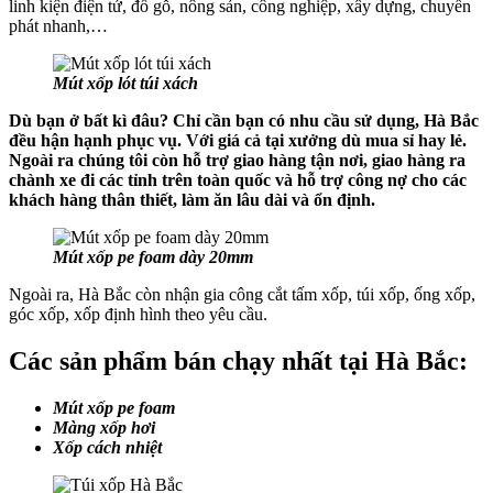
linh kiện điện tử, đồ gỗ, nông sản, công nghiệp, xây dựng, chuyển
phát nhanh,…
Mút xốp lót túi xách
Dù bạn ở bất kì đâu? Chỉ cần bạn có nhu cầu sử dụng, Hà Bắc
đều hận hạnh phục vụ. Với giá cả tại xưởng dù mua sỉ hay lẻ.
Ngoài ra chúng tôi còn hỗ trợ giao hàng tận nơi, giao hàng ra
chành xe đi các tỉnh trên toàn quốc và hỗ trợ công nợ cho các
khách hàng thân thiết, làm ăn lâu dài và ổn định.
Mút xốp pe foam dày 20mm
Ngoài ra, Hà Bắc còn nhận gia công cắt tấm xốp, túi xốp, ống xốp,
góc xốp, xốp định hình theo yêu cầu.
Các sản phẩm bán chạy nhất tại Hà Bắc:
Mút xốp pe foam
Màng xốp hơi
Xốp cách nhiệt