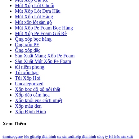
Mút Xốp Lót Chuối
Mút Xốp Lót Dưa Hấu
Mút Xốp Lót Hàng
Mút xốp lót sàn gỗ
Mút Xốp Pe Foam Bọc Hàng
Mút Xốp Pe Foam Giá Rẻ
Ống xốp bọc hàng
Ống xốp PE
Ống xốp đặc
Sản Xuất Màng Xốp Pe Foam
Sản Xuất Mút Xốp Pe Foam
túi niêm phong
Túi xốp bạc
Túi Xốp Hơi
Uncategorized
Xốp bọc đồ gỗ nội thất
Xốp dẻo cắm hoa
Xốp khối eps cách nhiệt
Xốp màu đen
Xốp Định Hình
Xem Thêm
#mutxopgiare
báo giá xốp định hình
cty sản xuất xốp định hình
công ty Hà Bắc sản xuất