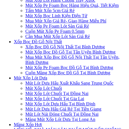
Mút Xốp Lót Hàng Chống Trầy Xước
Mút Xốp Pe Foam Bọc Hàng Hiệu Quả, Tiết Kiệm
Tấm Mút Xốp 5cm Giá Rẻ
Mút Xốp Bọc Linh Kiện Điện Tử
Mua Mút Xốp Giá Rẻ- Giao Hàng Miễn Phí
Mút Xốp Pe Foam Lót Sàn Giá Rẻ
Cuộn Mút Xốp Pe Foam 0.5mm
Cần Mua Mút Xốp Lót Sàn Giá Rẻ
Xốp Bọc Đồ Gỗ Nội Thất
Xốp Bọc Đồ Gỗ Nội Thất Tại Bình Dương
Mút Xốp Bọc Đồ Gỗ Tại Tân Uyên Bình Dương
Mua Mút Xốp Bọc Đồ Gỗ Nội Thất Tại Tân Uyên,
Bình Dương
Mút Xốp Pe Foam Bọc Đồ Gỗ Tại Bình Dương
Cuộn Màng Xốp Bọc Đồ Gỗ Tại Bình Dương
Mút Xốp Lót Dưa
Mút Lót Dưa Hấu Xuất Khẩu Sang Trung Quốc
Mút Xốp Lót Chuối
Mút Xốp Lót Chuối Tại Đồng Nai
Mút Xốp Lót Chuối Tại Gia Lai
Mút Xốp Lót Dưa Hấu Tại Bình Định
Mút Lót Dưa Hấu Giá Rẻ Tại Tiền Giang
Mút Lót Nải Đóng Chuối Tại Đồng Nai
Màng Mút Xốp Lót Dưa Tại Long An
Màng Xốp Hơi