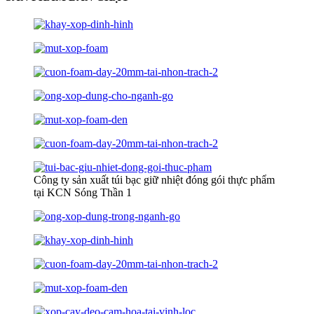
Công ty sản xuất túi bạc giữ nhiệt đóng gói thực phẩm
tại KCN Sóng Thần 1