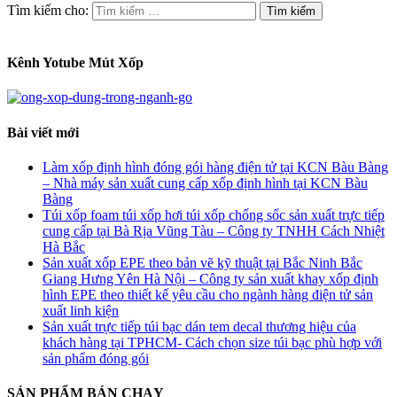
Tìm kiếm cho:
Kênh Yotube Mút Xốp
Bài viết mới
Làm xốp định hình đóng gói hàng điện tử tại KCN Bàu Bàng
– Nhà máy sản xuất cung cấp xốp định hình tại KCN Bàu
Bàng
Túi xốp foam túi xốp hơi túi xốp chống sốc sản xuất trực tiếp
cung cấp tại Bà Rịa Vũng Tàu – Công ty TNHH Cách Nhiệt
Hà Bắc
Sản xuất xốp EPE theo bản vẽ kỹ thuật tại Bắc Ninh Bắc
Giang Hưng Yên Hà Nội – Công ty sản xuất khay xốp định
hình EPE theo thiết kế yêu cầu cho ngành hàng điện tử sản
xuất linh kiện
Sản xuất trực tiếp túi bạc dán tem decal thương hiệu của
khách hàng tại TPHCM- Cách chọn size túi bạc phù hợp với
sản phẩm đóng gói
SẢN PHẨM BÁN CHẠY