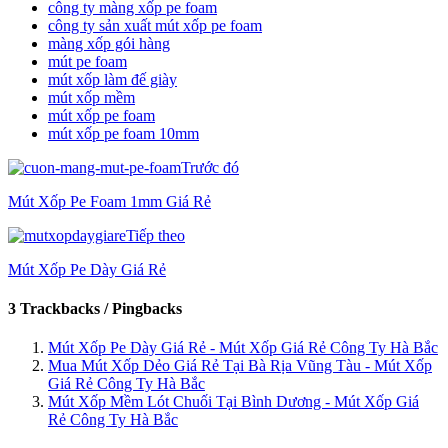
công ty màng xốp pe foam
công ty sản xuất mút xốp pe foam
màng xốp gói hàng
mút pe foam
mút xốp làm đế giày
mút xốp mềm
mút xốp pe foam
mút xốp pe foam 10mm
Trước đó
Mút Xốp Pe Foam 1mm Giá Rẻ
Tiếp theo
Mút Xốp Pe Dày Giá Rẻ
3 Trackbacks / Pingbacks
Mút Xốp Pe Dày Giá Rẻ - Mút Xốp Giá Rẻ Công Ty Hà Bắc
Mua Mút Xốp Dẻo Giá Rẻ Tại Bà Rịa Vũng Tàu - Mút Xốp
Giá Rẻ Công Ty Hà Bắc
Mút Xốp Mềm Lót Chuối Tại Bình Dương - Mút Xốp Giá
Rẻ Công Ty Hà Bắc