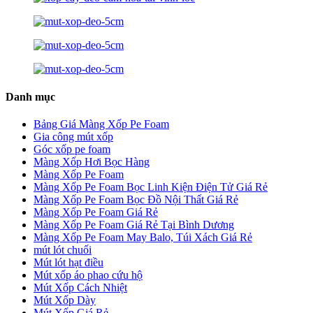
Danh mục
Bảng Giá Màng Xốp Pe Foam
Gia công mút xốp
Góc xốp pe foam
Màng Xốp Hơi Bọc Hàng
Màng Xốp Pe Foam
Màng Xốp Pe Foam Bọc Linh Kiện Điện Tử Giá Rẻ
Màng Xốp Pe Foam Bọc Đồ Nội Thất Giá Rẻ
Màng Xốp Pe Foam Giá Rẻ
Màng Xốp Pe Foam Giá Rẻ Tại Bình Dương
Màng Xốp Pe Foam May Balo, Túi Xách Giá Rẻ
mút lót chuối
Mút lót hạt điều
Mút xốp áo phao cứu hộ
Mút Xốp Cách Nhiệt
Mút Xốp Dày
Mút Xốp Giá Rẻ