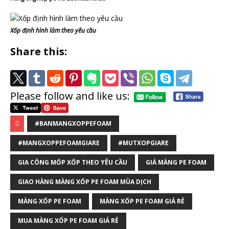
Xốp định hình làm theo yêu cầu
Share this:
Please follow and like us:
#BANMANGXOPPEFOAM
#MANGXOPPEFOAMGIARE
#MUTXOPGIARE
GIA CÔNG MỐP XỐP THEO YÊU CẦU
GIÁ MÀNG PE FOAM
GIAO HÀNG MÀNG XỐP PE FOAM MÙA DỊCH
MÀNG XỐP PE FOAM
MÀNG XỐP PE FOAM GIÁ RẺ
MUA MÀNG XỐP PE FOAM GIÁ RẺ