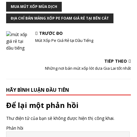
MUA MÚT XỐP MÙA DỊCH
ĐỊA CHỈ BÁN MÀNG XỐP PE FOAM GIÁ RẺ TẠI BẾN CÁT
TRƯỚC ĐÓ
Mút Xốp Pe Giá Rẻ tại Dầu Tiếng
TIẾP THEO
Những nơi bán mút xốp lót dưa Gia Lai tốt nhất
HÃY BÌNH LUẬN ĐẦU TIÊN
Để lại một phản hồi
Thư điện tử của bạn sẽ không được hiện thị công khai.
Phản hồi