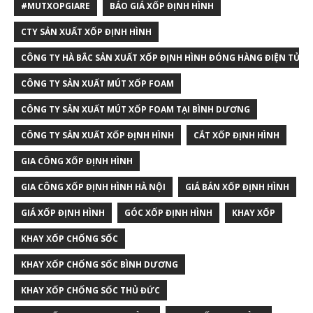
#MUTXOPGIARE
BÁO GIÁ XỐP ĐỊNH HÌNH
CTY SẢN XUẤT XỐP ĐỊNH HÌNH
CÔNG TY HÀ BẮC SẢN XUẤT XỐP ĐỊNH HÌNH ĐÓNG HÀNG ĐIỆN TỬ T
CÔNG TY SẢN XUẤT MÚT XỐP FOAM
CÔNG TY SẢN XUẤT MÚT XỐP FOAM TẠI BÌNH DƯƠNG
CÔNG TY SẢN XUẤT XỐP ĐỊNH HÌNH
CẮT XỐP ĐỊNH HÌNH
GIA CÔNG XỐP ĐỊNH HÌNH
GIA CÔNG XỐP ĐỊNH HÌNH HÀ NỘI
GIÁ BÁN XỐP ĐỊNH HÌNH
GIÁ XỐP ĐỊNH HÌNH
GÓC XỐP ĐỊNH HÌNH
KHAY XỐP
KHAY XỐP CHỐNG SỐC
KHAY XỐP CHỐNG SỐC BÌNH DƯƠNG
KHAY XỐP CHỐNG SỐC THỦ ĐỨC