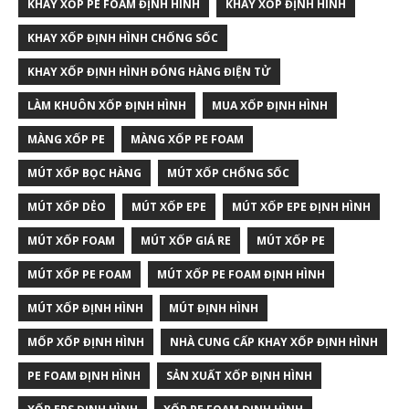
KHAY XỐP PE FOAM ĐỊNH HÌNH
KHAY XỐP ĐỊNH HÌNH
KHAY XỐP ĐỊNH HÌNH CHỐNG SỐC
KHAY XỐP ĐỊNH HÌNH ĐÓNG HÀNG ĐIỆN TỬ
LÀM KHUÔN XỐP ĐỊNH HÌNH
MUA XỐP ĐỊNH HÌNH
MÀNG XỐP PE
MÀNG XỐP PE FOAM
MÚT XỐP BỌC HÀNG
MÚT XỐP CHỐNG SỐC
MÚT XỐP DẺO
MÚT XỐP EPE
MÚT XỐP EPE ĐỊNH HÌNH
MÚT XỐP FOAM
MÚT XỐP GIÁ RE
MÚT XỐP PE
MÚT XỐP PE FOAM
MÚT XỐP PE FOAM ĐỊNH HÌNH
MÚT XỐP ĐỊNH HÌNH
MÚT ĐỊNH HÌNH
MỐP XỐP ĐỊNH HÌNH
NHÀ CUNG CẤP KHAY XỐP ĐỊNH HÌNH
PE FOAM ĐỊNH HÌNH
SẢN XUẤT XỐP ĐỊNH HÌNH