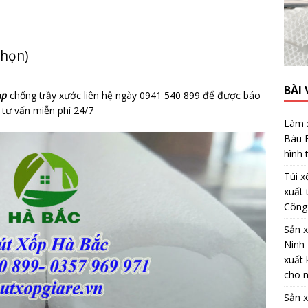
chọn)
BÀI 
ạp
chống trầy xước liên hệ ngày 0941 540 899 để được báo
 tư vấn miễn phí 24/7
Làm x
Bàu 
hình
Túi x
xuất 
Công
Sản x
Ninh 
xuất 
cho n
Sản x