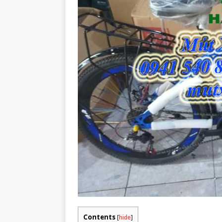
Contents
[
hide
]