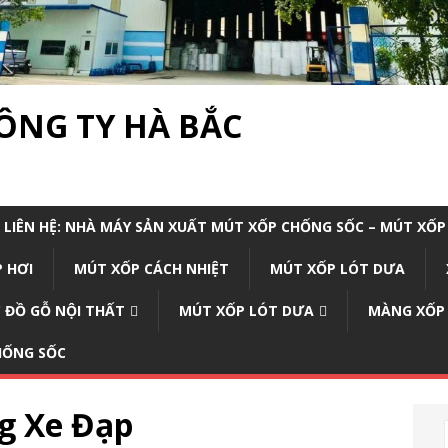
CÔNG TY HÀ BẮC
LIÊN HỆ: NHÀ MÁY SẢN XUẤT MÚT XỐP CHỐNG SỐC – MÚT XỐP
 HƠI
MÚT XỐP CÁCH NHIỆT
MÚT XỐP LÓT DƯA
 ĐỒ GỖ NỘI THẤT
MÚT XỐP LÓT DƯA
MÀNG XỐP
CHỐNG SỐC
g Xe Đạp