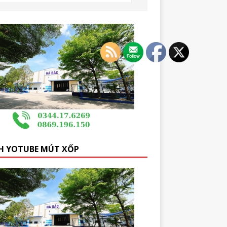
H YOTUBE MÚT XỐP