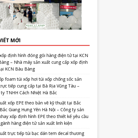
VIẾT MỚI
ốp định hình đóng gói hàng điện tử tại KCN
Bàng – Nhà máy sản xuất cung cấp xốp định
 tại KCN Bàu Bàng
ốp foam túi xốp hơi túi xốp chống sốc sản
trực tiếp cung cấp tại Bà Rịa Vũng Tàu –
 ty TNHH Cách Nhiệt Hà Bắc
uất xốp EPE theo bản vẽ kỹ thuật tại Bắc
Bắc Giang Hưng Yên Hà Nội – Công ty sản
khay xốp định hình EPE theo thiết kế yêu cầu
gành hàng điện tử sản xuất linh kiện
uất trực tiếp túi bạc dán tem decal thương