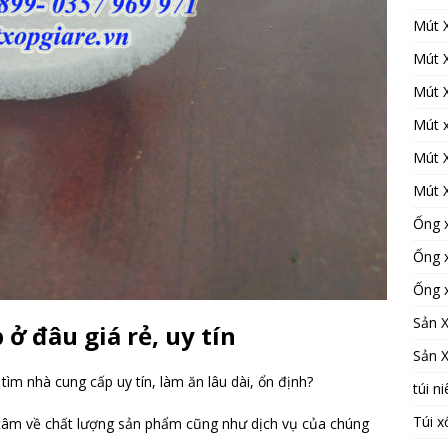
Mút 
Mút 
Mút 
Mút x
Mút 
Mút 
Ống 
Ống 
Ống 
Sản 
 ở đâu giá rẻ, uy tín
Sản 
m nhà cung cấp uy tín, làm ăn lâu dài, ổn định?
túi n
Túi x
 tâm về chất lượng sản phẩm cũng như dịch vụ của chúng