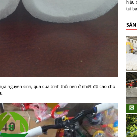
hiệu 
túi b
SẢN
ựa nguyên sinh, qua quá trình thổi nén ở nhiệt độ cao cho
u.