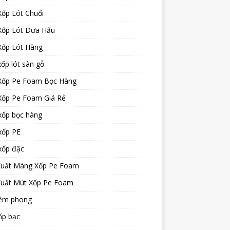
Xốp Lót Chuối
Xốp Lót Dưa Hấu
Xốp Lót Hàng
ốp lót sàn gỗ
Xốp Pe Foam Bọc Hàng
Xốp Pe Foam Giá Rẻ
xốp bọc hàng
xốp PE
xốp đặc
Xuất Màng Xốp Pe Foam
Xuất Mút Xốp Pe Foam
iêm phong
ốp bạc