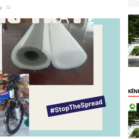
g
2
KÊN