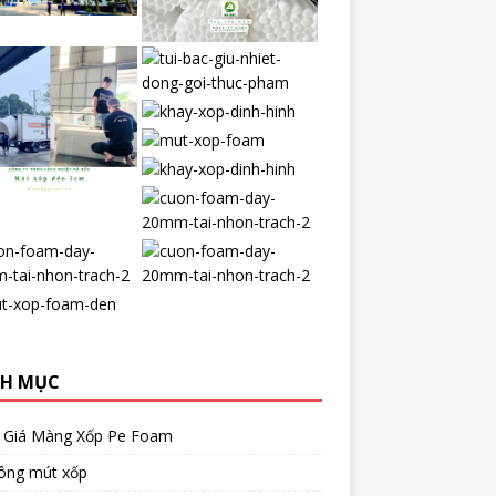
H MỤC
 Giá Màng Xốp Pe Foam
công mút xốp