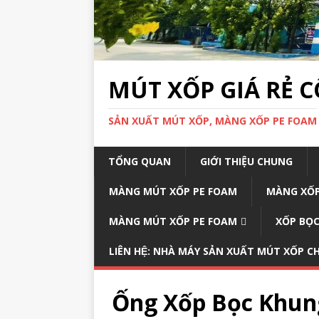
MÚT XỐP GIÁ RẺ 
SẢN XUẤT MÚT XỐP, MÀNG XỐP PE FOAM
TỔNG QUAN
GIỚI THIỆU CHUNG
MÀNG MÚT XỐP PE FOAM
MÀNG XỐP
MÀNG MÚT XỐP PE FOAM
XỐP BỌC
LIÊN HỆ: NHÀ MÁY SẢN XUẤT MÚT XỐP 
Ống Xốp Bọc Khun