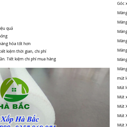
Góc 
Màng
Màng
iệu quả
Màng
hỏng
Màng
hàng hóa tốt hơn
Màng
ết kiệm thời gian, chi phí
lần. Tiết kiệm chi phí mua hàng
Màng
Màng
mút l
Mút l
Mút 
Mút 
Mút 
Mút 