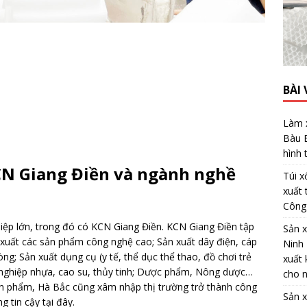
BÀI 
Làm x
Bàu 
hình
CN Giang Điền và ngành nghề
Túi x
xuất 
Công
hiệp lớn, trong đó có KCN Giang Điền. KCN Giang Điền tập
Sản x
n xuất các sản phẩm công nghệ cao; Sản xuất dây điện, cáp
Ninh 
hòng; Sản xuất dụng cụ (y tế, thể dục thể thao, đồ chơi trẻ
xuất 
g nghiệp nhựa, cao su, thủy tinh; Dược phẩm, Nông dược…
cho n
ản phẩm, Hà Bắc cũng xâm nhập thị trường trở thành công
Sản x
g tin cậy tại đây.