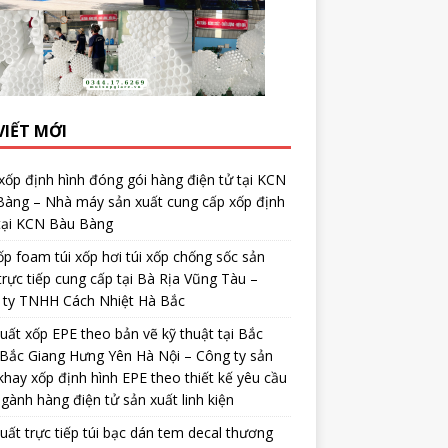
VIẾT MỚI
ốp định hình đóng gói hàng điện tử tại KCN
Bàng – Nhà máy sản xuất cung cấp xốp định
 tại KCN Bàu Bàng
ốp foam túi xốp hơi túi xốp chống sốc sản
trực tiếp cung cấp tại Bà Rịa Vũng Tàu –
 ty TNHH Cách Nhiệt Hà Bắc
uất xốp EPE theo bản vẽ kỹ thuật tại Bắc
Bắc Giang Hưng Yên Hà Nội – Công ty sản
khay xốp định hình EPE theo thiết kế yêu cầu
gành hàng điện tử sản xuất linh kiện
uất trực tiếp túi bạc dán tem decal thương