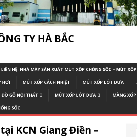
CÔNG TY HÀ BẮC
LIÊN HỆ: NHÀ MÁY SẢN XUẤT MÚT XỐP CHỐNG SỐC – MÚT XỐP
 HƠI
MÚT XỐP CÁCH NHIỆT
MÚT XỐP LÓT DƯA
 ĐỒ GỖ NỘI THẤT
MÚT XỐP LÓT DƯA
MÀNG XỐP
CHỐNG SỐC
tại KCN Giang Điền –