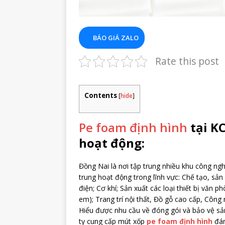
BÁO GIÁ ZALO
Rate this post
Contents
[
hide
]
Pe foam định hình
tại K
hoạt động:
Đồng Nai là nơi tập trung nhiều khu công ng
trung hoạt động trong lĩnh vực: Chế tạo, sả
điện; Cơ khí; Sản xuất các loại thiết bị văn p
em); Trang trí nội thất, Đồ gỗ cao cấp, Côn
Hiểu được nhu cầu về đóng gói và bảo vệ s
ty cung cấp mút xốp
pe foam định hình
đán