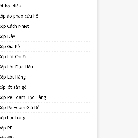
ót hạt điều
xốp áo phao cứu hộ
Xốp Cách Nhiệt
Xốp Dày
Xốp Giá Rẻ
Xốp Lót Chuối
Xốp Lót Dưa Hấu
Xốp Lót Hàng
ốp lót sàn gỗ
Xốp Pe Foam Bọc Hàng
Xốp Pe Foam Giá Rẻ
xốp bọc hàng
xốp PE
xốp đặc