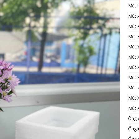
Mút l
Mút 
Mút 
Mút 
Mút 
Mút 
Mút 
Mút 
Mút x
Mút 
Mút 
Ống 
Ống 
Ống 