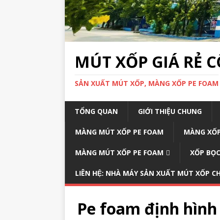
MÚT XỐP GIÁ RẺ 
SẢN XUẤT MÚT XỐP, MÀNG XỐP PE FOAM
TỔNG QUAN
GIỚI THIỆU CHUNG
MÀNG MÚT XỐP PE FOAM
MÀNG XỐP
MÀNG MÚT XỐP PE FOAM
XỐP BỌC
LIÊN HỆ: NHÀ MÁY SẢN XUẤT MÚT XỐP 
Pe foam định hình 