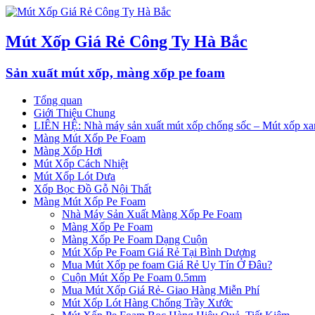
Mút Xốp Giá Rẻ Công Ty Hà Bắc
Sản xuất mút xốp, màng xốp pe foam
Tổng quan
Giới Thiệu Chung
LIÊN HỆ: Nhà máy sản xuất mút xốp chống sốc – Mút xốp xan
Màng Mút Xốp Pe Foam
Màng Xốp Hơi
Mút Xốp Cách Nhiệt
Mút Xốp Lót Dưa
Xốp Bọc Đồ Gỗ Nội Thất
Màng Mút Xốp Pe Foam
Nhà Máy Sản Xuất Màng Xốp Pe Foam
Màng Xốp Pe Foam
Màng Xốp Pe Foam Dạng Cuộn
Mút Xốp Pe Foam Giá Rẻ Tại Bình Dương
Mua Mút Xốp pe foam Giá Rẻ Uy Tín Ở Đâu?
Cuộn Mút Xốp Pe Foam 0.5mm
Mua Mút Xốp Giá Rẻ- Giao Hàng Miễn Phí
Mút Xốp Lót Hàng Chống Trầy Xước