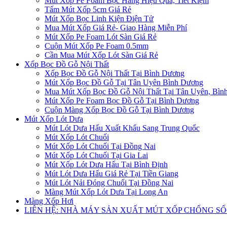
Mút Xốp Pe Foam Bọc Hàng Hiệu Quả, Tiết Kiệm
Tấm Mút Xốp 5cm Giá Rẻ
Mút Xốp Bọc Linh Kiện Điện Tử
Mua Mút Xốp Giá Rẻ- Giao Hàng Miễn Phí
Mút Xốp Pe Foam Lót Sàn Giá Rẻ
Cuộn Mút Xốp Pe Foam 0.5mm
Cần Mua Mút Xốp Lót Sàn Giá Rẻ
Xốp Bọc Đồ Gỗ Nội Thất
Xốp Bọc Đồ Gỗ Nội Thất Tại Bình Dương
Mút Xốp Bọc Đồ Gỗ Tại Tân Uyên Bình Dương
Mua Mút Xốp Bọc Đồ Gỗ Nội Thất Tại Tân Uyên, Bìn
Mút Xốp Pe Foam Bọc Đồ Gỗ Tại Bình Dương
Cuộn Màng Xốp Bọc Đồ Gỗ Tại Bình Dương
Mút Xốp Lót Dưa
Mút Lót Dưa Hấu Xuất Khẩu Sang Trung Quốc
Mút Xốp Lót Chuối
Mút Xốp Lót Chuối Tại Đồng Nai
Mút Xốp Lót Chuối Tại Gia Lai
Mút Xốp Lót Dưa Hấu Tại Bình Định
Mút Lót Dưa Hấu Giá Rẻ Tại Tiền Giang
Mút Lót Nải Đóng Chuối Tại Đồng Nai
Màng Mút Xốp Lót Dưa Tại Long An
Màng Xốp Hơi
LIÊN HỆ: NHÀ MÁY SẢN XUẤT MÚT XỐP CHỐNG S