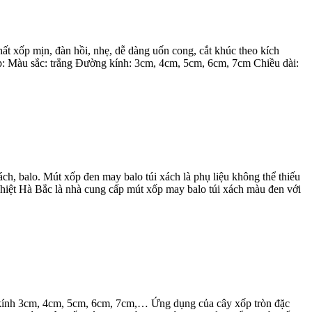
hất xốp mịn, đàn hồi, nhẹ, dễ dàng uốn cong, cắt khúc theo kích
 Màu sắc: trắng Đường kính: 3cm, 4cm, 5cm, 6cm, 7cm Chiều dài:
ch, balo. Mút xốp đen may balo túi xách là phụ liệu không thể thiếu
hiệt Hà Bắc là nhà cung cấp mút xốp may balo túi xách màu đen với
g kính 3cm, 4cm, 5cm, 6cm, 7cm,… Ứng dụng của cây xốp tròn đặc