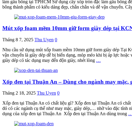
làm gấu bông tại TPHCM Sử dụng cây xốp tròn đặc làm gấu bông để g
bông thành phẩm có kiểu dáng đẹp, chắn chắn và dễ vận chuyển. C
Mút xốp foam mềm 10mm giữ form giày dép tại KC
Tháng 8 7, 2025
Thu Uyen
0
Nhu cầu sử dụng mút xốp foam mềm 10mm giữ form giày dép Tại KCN 
vận chuyển là giày dép dễ bị biến dạng, móp méo khi bị áp lực hoặ
giày dép có tác dụng may đến độn giày, nhét lòng
…
Xốp đen tại Thuận An – Dùng cho ngành may mặc, g
Tháng 2 18, 2025
Thu Uyen
0
Xốp đen tại Thuận An có chất liệu gì? Xốp đen tại Thuận An có c
đó có các ngành cụ thể như may mặc, giày dép,… nhờ vào đặc tính n
dụng của xốp đen tại Thuận An Xốp đen tại Thuận An dùng trong