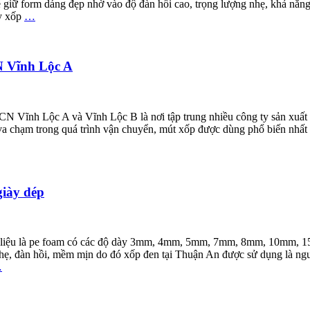
iữ form dáng đẹp nhờ vào độ đàn hồi cao, trọng lượng nhẹ, khả năng 
ây xốp
…
N Vĩnh Lộc A
Vĩnh Lộc A và Vĩnh Lộc B là nơi tập trung nhiều công ty sản xuất 
c va chạm trong quá trình vận chuyển, mút xốp được dùng phổ biến n
iày dép
hất liệu là pe foam có các độ dày 3mm, 4mm, 5mm, 7mm, 8mm, 10mm, 
hẹ, đàn hồi, mềm mịn do đó xốp đen tại Thuận An được sử dụng là ngu
…