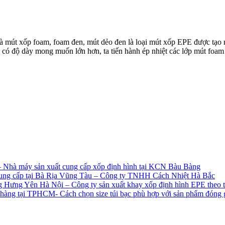
là mút xốp foam, foam đen, mút dẻo đen là loại mút xốp EPE được tạo r
 có độ dày mong muốn lớn hơn, ta tiến hành ép nhiệt các lớp mút foa
– Nhà máy sản xuất cung cấp xốp định hình tại KCN Bàu Bàng
ếp cung cấp tại Bà Rịa Vũng Tàu – Công ty TNHH Cách Nhiệt Hà Bắc
 Hưng Yên Hà Nội – Công ty sản xuất khay xốp định hình EPE theo thi
ch hàng tại TPHCM- Cách chọn size túi bạc phù hợp với sản phẩm đóng 