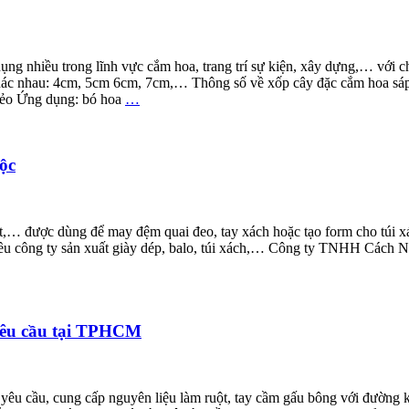
ụng nhiều trong lĩnh vực cắm hoa, trang trí sự kiện, xây dựng,… với c
ác nhau: 4cm, 5cm 6cm, 7cm,… Thông số về xốp cây đặc cắm hoa sáp:
dẻo Ứng dụng: bó hoa
…
ộc
10t,… được dùng để may đệm quai đeo, tay xách hoặc tạo form cho túi xá
iều công ty sản xuất giày dép, balo, túi xách,… Công ty TNHH Cách N
 yêu cầu tại TPHCM
c yêu cầu, cung cấp nguyên liệu làm ruột, tay cầm gấu bông với đườn