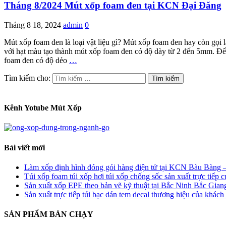
Tháng 8/2024 Mút xốp foam đen tại KCN Đại Đăng
Tháng 8 18, 2024
admin
0
Mút xốp foam đen là loại vật liệu gì? Mút xốp foam đen hay còn gọi 
với hạt màu tạo thành mút xốp foam đen có độ dày từ 2 đến 5mm. Để
foam đen có độ dẻo
…
Tìm kiếm cho:
Kênh Yotube Mút Xốp
Bài viết mới
Làm xốp định hình đóng gói hàng điện tử tại KCN Bàu Bàng 
Túi xốp foam túi xốp hơi túi xốp chống sốc sản xuất trực ti
Sản xuất xốp EPE theo bản vẽ kỹ thuật tại Bắc Ninh Bắc Giang
Sản xuất trực tiếp túi bạc dán tem decal thương hiệu của khá
SẢN PHẨM BÁN CHẠY