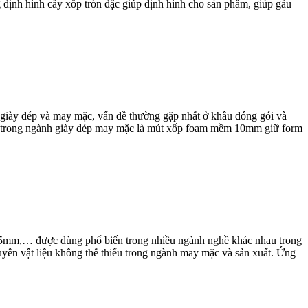
định hình cây xốp tròn đặc giúp định hình cho sản phẩm, giúp gấu
giày dép và may mặc, vấn đề thường gặp nhất ở khâu đóng gói và
hất trong ngành giày dép may mặc là mút xốp foam mềm 10mm giữ form
15mm,… được dùng phổ biến trong nhiều ngành nghề khác nhau trong
yên vật liệu không thể thiếu trong ngành may mặc và sản xuất. Ứng