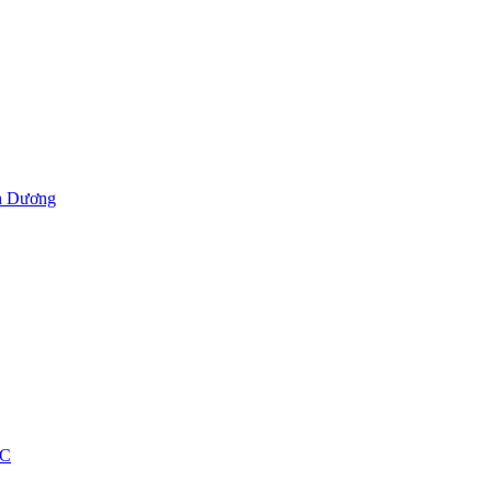
h Dương
ỐC