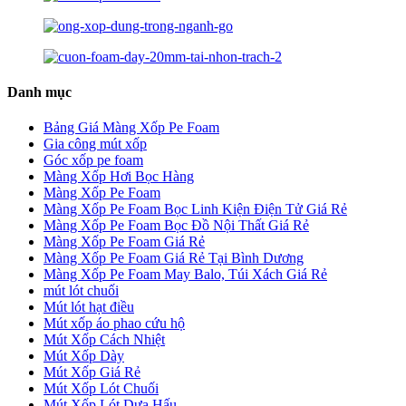
Danh mục
Bảng Giá Màng Xốp Pe Foam
Gia công mút xốp
Góc xốp pe foam
Màng Xốp Hơi Bọc Hàng
Màng Xốp Pe Foam
Màng Xốp Pe Foam Bọc Linh Kiện Điện Tử Giá Rẻ
Màng Xốp Pe Foam Bọc Đồ Nội Thất Giá Rẻ
Màng Xốp Pe Foam Giá Rẻ
Màng Xốp Pe Foam Giá Rẻ Tại Bình Dương
Màng Xốp Pe Foam May Balo, Túi Xách Giá Rẻ
mút lót chuối
Mút lót hạt điều
Mút xốp áo phao cứu hộ
Mút Xốp Cách Nhiệt
Mút Xốp Dày
Mút Xốp Giá Rẻ
Mút Xốp Lót Chuối
Mút Xốp Lót Dưa Hấu