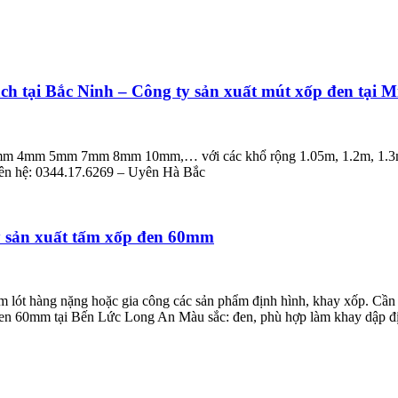
h tại Bắc Ninh – Công ty sản xuất mút xốp đen tại M
3mm 4mm 5mm 7mm 8mm 10mm,… với các khổ rộng 1.05m, 1.2m, 1.3m, 1
 Liên hệ: 0344.17.6269 – Uyên Hà Bắc
 sản xuất tấm xốp đen 60mm
lót hàng nặng hoặc gia công các sản phẩm định hình, khay xốp. Cần
n 60mm tại Bến Lức Long An Màu sắc: đen, phù hợp làm khay dập định 