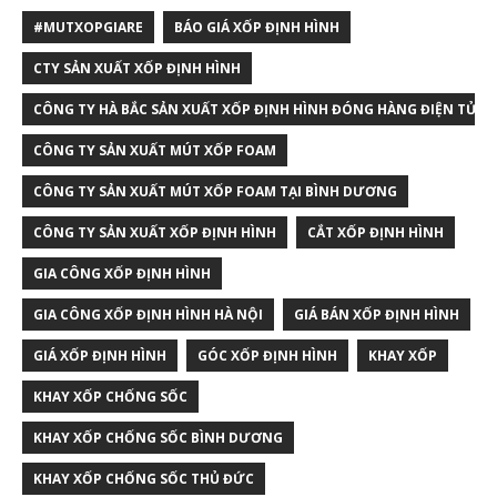
#MUTXOPGIARE
BÁO GIÁ XỐP ĐỊNH HÌNH
CTY SẢN XUẤT XỐP ĐỊNH HÌNH
CÔNG TY HÀ BẮC SẢN XUẤT XỐP ĐỊNH HÌNH ĐÓNG HÀNG ĐIỆN TỬ T
CÔNG TY SẢN XUẤT MÚT XỐP FOAM
CÔNG TY SẢN XUẤT MÚT XỐP FOAM TẠI BÌNH DƯƠNG
CÔNG TY SẢN XUẤT XỐP ĐỊNH HÌNH
CẮT XỐP ĐỊNH HÌNH
GIA CÔNG XỐP ĐỊNH HÌNH
GIA CÔNG XỐP ĐỊNH HÌNH HÀ NỘI
GIÁ BÁN XỐP ĐỊNH HÌNH
GIÁ XỐP ĐỊNH HÌNH
GÓC XỐP ĐỊNH HÌNH
KHAY XỐP
KHAY XỐP CHỐNG SỐC
KHAY XỐP CHỐNG SỐC BÌNH DƯƠNG
KHAY XỐP CHỐNG SỐC THỦ ĐỨC