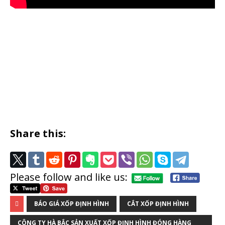
Share this:
Please follow and like us:
BÁO GIÁ XỐP ĐỊNH HÌNH
CẮT XỐP ĐỊNH HÌNH
CÔNG TY HÀ BẮC SẢN XUẤT XỐP ĐỊNH HÌNH ĐÓNG HÀNG