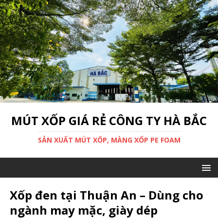
MÚT XỐP GIÁ RẺ CÔNG TY HÀ BẮC
SẢN XUẤT MÚT XỐP, MÀNG XỐP PE FOAM
Xốp đen tại Thuận An – Dùng cho
ngành may mặc, giày dép