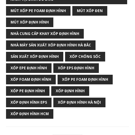
MÚT XỐP PE FOAM ĐỊNH HÌNH
MÚT XỐP ĐEN
MÚT XỐP ĐỊNH HÌNH
NHÀ CUNG CẤP KHAY XỐP ĐỊNH HÌNH
NHÀ MÁY SẢN XUẤT XỐP ĐỊNH HÌNH HÀ BẮC
SẢN XUẤT XỐP ĐỊNH HÌNH
XỐP CHỐNG SỐC
XỐP EPE ĐỊNH HÌNH
XỐP EPS ĐỊNH HÌNH
XỐP FOAM ĐỊNH HÌNH
XỐP PE FOAM ĐỊNH HÌNH
XỐP PE ĐỊNH HÌNH
XỐP ĐỊNH HÌNH
XỐP ĐỊNH HÌNH EPS
XỐP ĐỊNH HÌNH HÀ NỘI
XỐP ĐỊNH HÌNH HCM