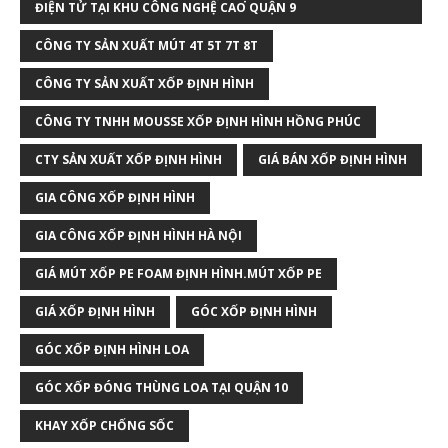
ĐIỆN TỬ TẠI KHU CÔNG NGHỆ CAO QUẬN 9
CÔNG TY SẢN XUẤT MÚT 4T 5T 7T 8T
CÔNG TY SẢN XUẤT XỐP ĐỊNH HÌNH
CÔNG TY TNHH MOUSSE XỐP ĐỊNH HÌNH HỒNG PHÚC
CTY SẢN XUẤT XỐP ĐỊNH HÌNH
GIÁ BÁN XỐP ĐỊNH HÌNH
GIA CÔNG XỐP ĐỊNH HÌNH
GIA CÔNG XỐP ĐỊNH HÌNH HÀ NỘI
GIÁ MÚT XỐP PE FOAM ĐỊNH HÌNH.MÚT XỐP PE
GIÁ XỐP ĐỊNH HÌNH
GÓC XỐP ĐỊNH HÌNH
GÓC XỐP ĐỊNH HÌNH LOA
GÓC XỐP ĐÓNG THÙNG LOA TẠI QUẬN 10
KHAY XỐP CHỐNG SỐC