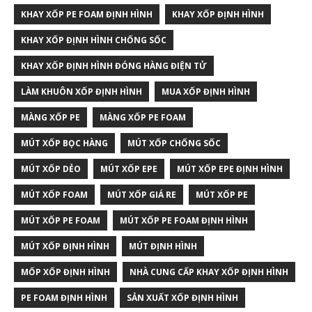
KHAY XỐP PE FOAM ĐỊNH HÌNH
KHAY XỐP ĐỊNH HÌNH
KHAY XỐP ĐỊNH HÌNH CHỐNG SỐC
KHAY XỐP ĐỊNH HÌNH ĐÓNG HÀNG ĐIỆN TỬ
LÀM KHUÔN XỐP ĐỊNH HÌNH
MUA XỐP ĐỊNH HÌNH
MÀNG XỐP PE
MÀNG XỐP PE FOAM
MÚT XỐP BỌC HÀNG
MÚT XỐP CHỐNG SỐC
MÚT XỐP DẺO
MÚT XỐP EPE
MÚT XỐP EPE ĐỊNH HÌNH
MÚT XỐP FOAM
MÚT XỐP GIÁ RE
MÚT XỐP PE
MÚT XỐP PE FOAM
MÚT XỐP PE FOAM ĐỊNH HÌNH
MÚT XỐP ĐỊNH HÌNH
MÚT ĐỊNH HÌNH
MỐP XỐP ĐỊNH HÌNH
NHÀ CUNG CẤP KHAY XỐP ĐỊNH HÌNH
PE FOAM ĐỊNH HÌNH
SẢN XUẤT XỐP ĐỊNH HÌNH